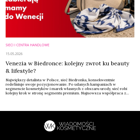
SIECI I CENTRA HANDLOWE
15.05.2026
Venezia w Biedronce: kolejny zwrot ku beauty
& lifestyle?
Największy detalista w Polsce, sieć Biedronka, konsekwentnie
redefiniuje swoje pozycjonowanie. Po udanych kampaniach w
segmencie kosmetyków i marek własnych z obszaru urody, sieć robi
kolejny krok w stronę segmentu premium. Najnowsza współpraca z
renomowaną marką Venezia na Dzień Matki 2026 to czytelny sygnał:
Biedronka staje się miejscem, gdzie styl, jakość i emocje spotykają się
przy okazji codziennych zakupów.