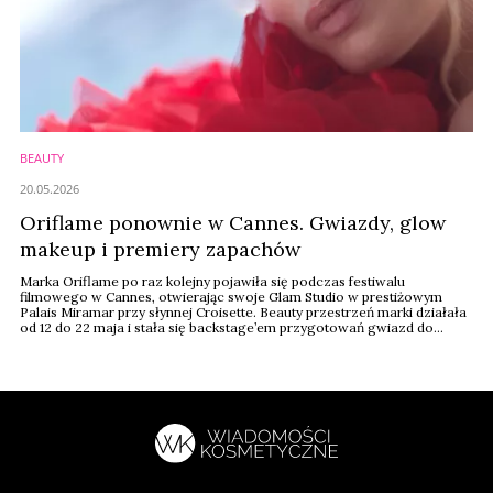
BEAUTY
20.05.2026
Oriflame ponownie w Cannes. Gwiazdy, glow
makeup i premiery zapachów
Marka Oriflame po raz kolejny pojawiła się podczas festiwalu
filmowego w Cannes, otwierając swoje Glam Studio w prestiżowym
Palais Miramar przy słynnej Croisette. Beauty przestrzeń marki działała
od 12 do 22 maja i stała się backstage’em przygotowań gwiazd do
najważniejszych wydarzeń tegorocznego Cannes Film Festival.