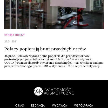
RYNEK I TRENDY
27.01.2021
Polacy popierają bunt przedsiębiorców
45 proc. Polaków wyraża pełne poparcie dla przedsiębiorców
protestujących przeciwko zamykaniu ich biznesów w związku z
COVID (również dla prób otwierania działalności). Tak wynika z badania
przeprowadzonego przez PMR w styczniu 2021 na reprezentatywnej
próbie mieszkańców Polski.
O NAS
REDAKCJA
WYDAWCA
WSPÓŁPRACA