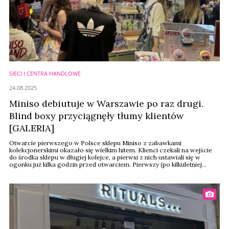
SIECI I CENTRA HANDLOWE
24.08.2025
Miniso debiutuje w Warszawie po raz drugi.
Blind boxy przyciągnęły tłumy klientów
[GALERIA]
Otwarcie pierwszego w Polsce sklepu Miniso z zabawkami
kolekcjonerskimi okazało się wielkim hitem. Klienci czekali na wejście
do środka sklepu w długiej kolejce, a pierwsi z nich ustawiali się w
ogonku już kilka godzin przed otwarciem. Pierwszy (po kilkuletniej
przerwie) sklep chińskiej sieci Warszawie został otwarty w sobotę 23
sierpnia na parterze warszawskiego CH Złote Tarasy.