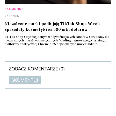
E-COMMERCE
27.07.2026
Niezależne marki podbijają TikTok Shop. W rok
sprzedały kosmetyki za 500 mln dolarów
TikTok Shop staje się jednym z najważniejszych kanałów sprzedaży dla
niezależnych marek kosmetycznych. Według najnowszego rankingu
platformy analitycznej Charm.io 25 największych marek Indie z
segmentu beauty wygenerowało w ciągu ostatnich 12 miesięcy
sprzedaż o wartości ponad 512 mln dolarów. Liderem zestawienia
została południowokoreańska marka Dr. Melaxin, która odpowiadała za
niemal 28 proc. całego obrotu.
ZOBACZ KOMENTARZE (
0
)
SKOMENTUJ
Komentarze (
0
)
Nie znaleziono komentarzy
Zostaw swoje komentarze
Imię (Wymagane)