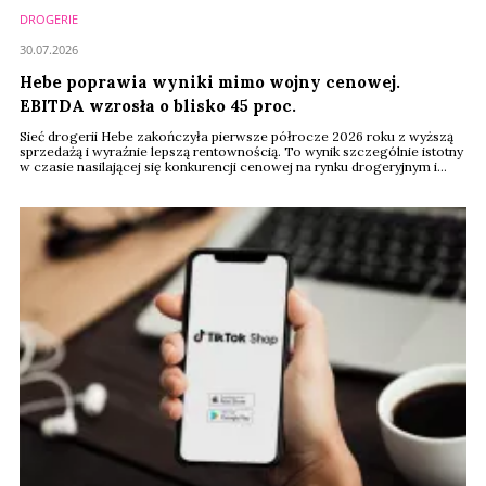
DROGERIE
30.07.2026
Hebe poprawia wyniki mimo wojny cenowej.
EBITDA wzrosła o blisko 45 proc.
Sieć drogerii Hebe zakończyła pierwsze półrocze 2026 roku z wyższą
sprzedażą i wyraźnie lepszą rentownością. To wynik szczególnie istotny
w czasie nasilającej się konkurencji cenowej na rynku drogeryjnym i
deflacji koszyka zakupowego. EBITDA sieci wzrosła z 18 do 26 mln
euro, a jej marża zwiększyła się z 6,2 do 8,3 proc.