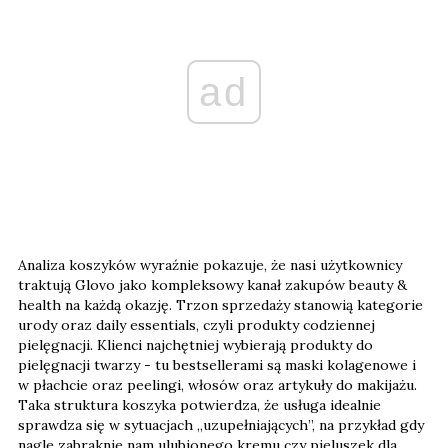
ad
Analiza koszyków wyraźnie pokazuje, że nasi użytkownicy
traktują Glovo jako kompleksowy kanał zakupów beauty &
health na każdą okazję. Trzon sprzedaży stanowią kategorie
urody oraz daily essentials, czyli produkty codziennej
pielęgnacji. Klienci najchętniej wybierają produkty do
pielęgnacji twarzy - tu bestsellerami są maski kolagenowe i
w płachcie oraz peelingi, włosów oraz artykuły do makijażu.
Taka struktura koszyka potwierdza, że usługa idealnie
sprawdza się w sytuacjach „uzupełniających”, na przykład gdy
nagle zabraknie nam ulubionego kremu czy pieluszek dla