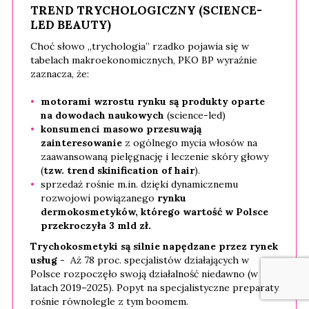
TREND TRYCHOLOGICZNY (SCIENCE-
LED BEAUTY)
Choć słowo „trychologia” rzadko pojawia się w
tabelach makroekonomicznych, PKO BP wyraźnie
zaznacza, że:
motorami wzrostu rynku są produkty oparte
na dowodach naukowych
(science-led)
konsumenci masowo przesuwają
zainteresowanie
z ogólnego mycia włosów na
zaawansowaną pielęgnację i leczenie skóry głowy
(
tzw. trend skinification of hair
).
sprzedaż rośnie m.in. dzięki dynamicznemu
rozwojowi powiązanego
rynku
dermokosmetyków, którego wartość w Polsce
przekroczyła 3 mld zł.
Trychokosmetyki są silnie napędzane przez rynek
usług
- Aż 78 proc. specjalistów działających w
Polsce rozpoczęło swoją działalność niedawno (w
latach 2019–2025). Popyt na specjalistyczne preparaty
rośnie równolegle z tym boomem.