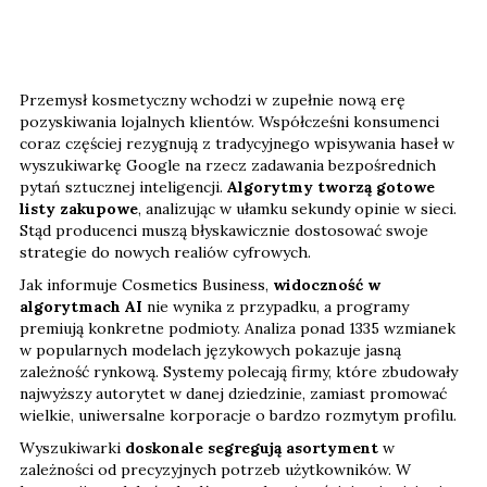
Przemysł kosmetyczny wchodzi w zupełnie nową erę
pozyskiwania lojalnych klientów. Współcześni konsumenci
coraz częściej rezygnują z tradycyjnego wpisywania haseł w
wyszukiwarkę Google na rzecz zadawania bezpośrednich
pytań sztucznej inteligencji.
Algorytmy tworzą gotowe
listy zakupowe
, analizując w ułamku sekundy opinie w sieci.
Stąd producenci muszą błyskawicznie dostosować swoje
strategie do nowych realiów cyfrowych.
Jak informuje Cosmetics Business,
widoczność w
algorytmach AI
nie wynika z przypadku, a programy
premiują konkretne podmioty. Analiza ponad 1335 wzmianek
w popularnych modelach językowych pokazuje jasną
zależność rynkową. Systemy polecają firmy, które zbudowały
najwyższy autorytet w danej dziedzinie, zamiast promować
wielkie, uniwersalne korporacje o bardzo rozmytym profilu.
Wyszukiwarki
doskonale segregują asortyment
w
zależności od precyzyjnych potrzeb użytkowników. W