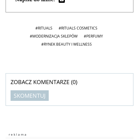
#RITUALS
#RITUALS COSMETICS
#MODERNIZACJA SKLEPÓW
#PERFUMY
#RYNEK BEAUTY I WELLNESS
ZOBACZ KOMENTARZE (
0
)
SKOMENTUJ
Komentarze (
0
)
Nie znaleziono komentarzy
Zostaw swoje komentarze
Imię (Wymagane)