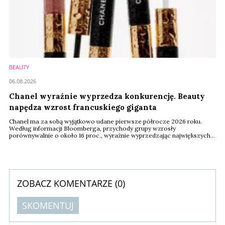
BEAUTY
06.08.2026
Chanel wyraźnie wyprzedza konkurencję. Beauty
napędza wzrost francuskiego giganta
Chanel ma za sobą wyjątkowo udane pierwsze półrocze 2026 roku.
Według informacji Bloomberga, przychody grupy wzrosły
porównywalnie o około 16 proc., wyraźnie wyprzedzając największych
konkurentów z sektora dóbr luksusowych. Jednym z filarów tego wyniku
pozostaje segment beauty, który zanotował około 8-procentowy
wzrost sprzedaży.
ZOBACZ KOMENTARZE (
0
)
SKOMENTUJ