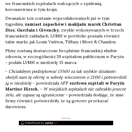
we francuskich szpitalach walczących z epidemią
koronawirusa w tym kraju.
Dwanaście ton zostanie wyprodukowanych już w tym
tygodniu,
zamiast zapachów i makijażu marek Christian
Dior, Guerlain i Givenchy,
zwykle wykonywanych w trzech
francuskich zakładach. LVMH w portfolio posiada również
takie marki, jak Louis Vuitton, Tiffany i Moet & Chandon.
Płyny zostaną dostarczone bezpłatnie francuskiej służbie
zdrowia, w szczególności 39 szpitalom publicznym w Paryżu
- podała LVMH w niedzielę 15 marca.
-
Chciałabym podziękować LVMH za tak szybkie działanie:
złożyli nam tę ofertę w sobotę wieczorem o 21:00 i potwierdzili
ją w niedzielę
- powiedziała AFP
szefowa szpitali w Paryżu
Martine Hirsch.
-
W miejskich szpitalach nie zabrakło jeszcze
żelu, ale zapasy są ograniczone -
powiedziała dodając, że inne
firmy również potwierdziły, że są gotowe przekazać
darowizny.
REKLAMA