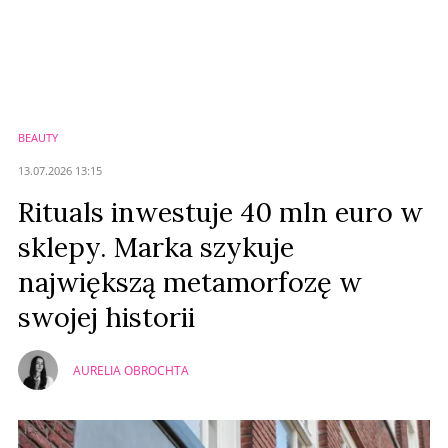
Komentarze (
0
)
Nie znaleziono komentarzy
Zostaw swoje komentarze
Imię (Wymagane)
BEAUTY
Anuluj
13.07.2026 13:15
Prześlij komentarz
Rituals inwestuje 40 mln euro w
sklepy. Marka szykuje
największą metamorfozę w
swojej historii
AURELIA OBROCHTA