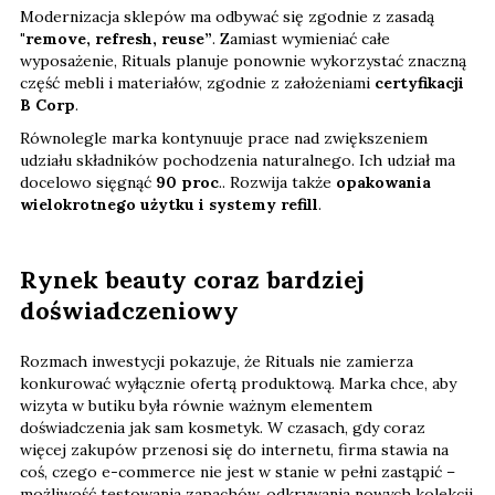
Modernizacja sklepów ma odbywać się zgodnie z zasadą
"remove, refresh, reuse”
. Zamiast wymieniać całe
wyposażenie, Rituals planuje ponownie wykorzystać znaczną
część mebli i materiałów, zgodnie z założeniami
certyfikacji
B Corp
.
Równolegle marka kontynuuje prace nad zwiększeniem
udziału składników pochodzenia naturalnego. Ich udział ma
docelowo sięgnąć
90 proc
.. Rozwija także
opakowania
wielokrotnego użytku i systemy refill
.
Rynek beauty coraz bardziej
doświadczeniowy
Rozmach inwestycji pokazuje, że Rituals nie zamierza
konkurować wyłącznie ofertą produktową. Marka chce, aby
wizyta w butiku była równie ważnym elementem
doświadczenia jak sam kosmetyk. W czasach, gdy coraz
więcej zakupów przenosi się do internetu, firma stawia na
coś, czego e-commerce nie jest w stanie w pełni zastąpić –
możliwość testowania zapachów, odkrywania nowych kolekcji