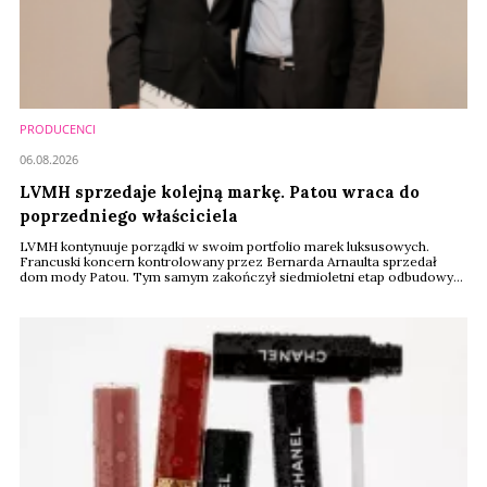
PRODUCENCI
06.08.2026
LVMH sprzedaje kolejną markę. Patou wraca do
poprzedniego właściciela
LVMH kontynuuje porządki w swoim portfolio marek luksusowych.
Francuski koncern kontrolowany przez Bernarda Arnaulta sprzedał
dom mody Patou. Tym samym zakończył siedmioletni etap odbudowy
historycznej marki. Nowym właścicielem został indyjski przedsiębiorca
Dilesh Mehta, który zna Patou doskonale. To właśnie od niego LVMH
odkupiło większościowy pakiet udziałów w 2018 roku.