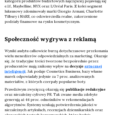
kategorii produktów budżetowych najczęściej pojawiają się
e.l.f., Maybelline, NYX oraz L‘Oréal Paris. Z kolei segment
luksusowy zdominowały marki Giorgio Armani, Charlotte
Tilbury i NARS, co odzwierciedla realne, zakorzenione
podziały finansowe na rynku kosmetycznym.
Społeczność wygrywa z reklamą
Wyniki audytu całkowicie burzą dotychczasowe przekonania
wielu menedżerów odpowiedzialnych za marketing. Okazuje
się, że tradycyjne treści tworzone bezpośrednio przez
producentów mają znikomy wpływ na
decyzje
sztucznej
inteligencji
. Jak podaje Cosmetics Business, bazy własne
marek odpowiadały jedynie za 7 proc. analizowanych
materiałów, z których czerpały popularne boty.
Prawdziwym zwycięzcą okazują się
publikacje redakcyjne
oraz niezależny cyfrowy PR. Tak zwane media zdobyte
generują aż 44 proc. odnośników w rekomendacjach
algorytmów. Systemy szukają potwierdzenia jakości w
niezależnych artykułach, recenzjach dziennikarskich oraz