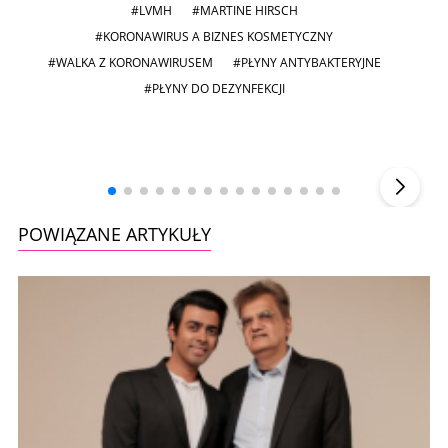
#LVMH
#MARTINE HIRSCH
#KORONAWIRUS A BIZNES KOSMETYCZNY
#WALKA Z KORONAWIRUSEM
#PŁYNY ANTYBAKTERYJNE
#PŁYNY DO DEZYNFEKCJI
Andrzej i Marta Sterniccy
Marta i
▶
POWIĄZANE ARTYKUŁY