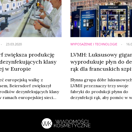
23.03.2020
WYPOSAŻENIE I TECHNOLOGIE
16.
rf zwiększa produkcję
LVMH: Luksusowy giga
dezynfekujących klasy
wyprodukuje płyn do de
j w Europie
rąk dla francuskich szpi
eć europejską walkę z
Słynna grupa dóbr luksusowyc
em, Beiersdorf zwiększył
LVMH przeznaczy trzy swoje
rodków dezynfekujących klasy
fabryki do produkcji płynu do
 ramach europejskiej sieci
dezynfekcji rąk, aby pomóc w w
j.
pandemią Covid-19 - informuje