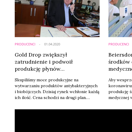
PRODUCENCI
01.04.2020
PRODUCENCI
Gold Drop zwiększył
Beiersdo
zatrudnienie i podwoił
środków 
produkcję płynów
medyczne
antybakteryjnych
Skupiliśmy moce produkcyjne na
Aby wesprz
wytwarzaniu produktów antybakteryjnych
koronawirus
i biobójczych. Dzisiaj rynek wchłonie każdą
produkcję ś
ich ilość. Cena schodzi na drugi plan.
medycznej w
Zwiększyliśmy zatrudnienie, park
produkcyjne
maszynowy pracuje na pełnych obrotach.
Natomiast tarcza antykryzysowa to tylko
chwyt marketingowy, tzw. „listek figowy” –
mówi w rozmowie z portalem