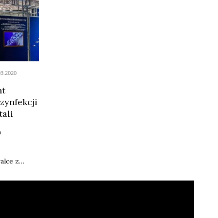
03.2020
nt
zynfekcji
tali
h
alce z
 AFP.