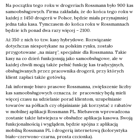
Na początku tego roku w drogeriach Rossmann było 900 kas
samoobsługowych. Firma zakładała, że do końca tego roku w
każdej z 1450 drogerii w Polsce, będzie miała przynajmniej
jedna taka kasa. Tymczasem do końca roku w Rossmannach
będzie ich ponad dwa razy więcej – 2100.
Aż 350 z nich to tzw. kasy hybrydowe. Rozwiązanie
dotychczas niespotykane na polskim rynku, zostało
przygotowane „na miarę”, specjalnie dla Rossmanna. Takie
kasy na co dzień funkcjonują jako samoobsługowe, ale w
każdej chwili mogą także pełnić funkcję kas tradycyjnych,
obsługiwanych przez pracownika drogerii, przy których
klient zapłaci także gotówką.
Jak informuje biuro prasowe Rossmanna, zwiększenie liczby
kas samoobsługowych oznacza, że pracownicy będą mieli
więcej czasu na udzielanie porad klientom, uzupełnianie
towarów na półkach czy objaśnianie jak korzystać z rabatów
w mobilnej aplikacji Rossmann PL. Niebawem wprowadzona
zostanie także łatwiejsza w obsłudze aplikacja kasowa. Swoją
funkcjonalnością i wyglądem, będzie spójna z aplikacją
mobilną Rossmann PL i drogerią internetową (kolorystyka
biało-czerwono-czarna, prosta czcionka).