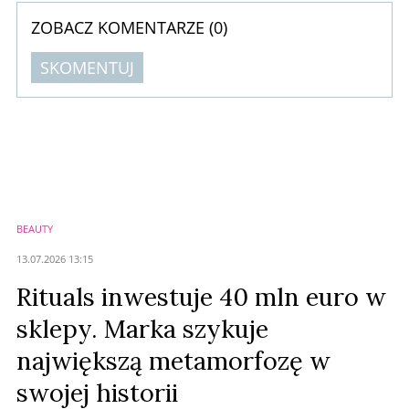
ZOBACZ KOMENTARZE (
0
)
SKOMENTUJ
Komentarze (
0
)
Nie znaleziono komentarzy
Zostaw swoje komentarze
Imię (Wymagane)
BEAUTY
Anuluj
13.07.2026 13:15
Prześlij komentarz
Rituals inwestuje 40 mln euro w
sklepy. Marka szykuje
największą metamorfozę w
swojej historii