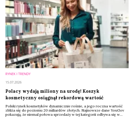
RYNEK I TRENDY
15.07.2026
Polacy wydają miliony na urodę! Koszyk
kosmetyczny osiągnął rekordową wartość
Polski rynek kosmetyków dynamicznie rośnie, a jego roczna wartość
zbliża się do poziomu 20 miliardów złotych. Najnowsze dane YouGov
pokazują, że niemal połowa sprzedaży w tej kategorii odbywa się w
promocji. Klienci coraz mocniej doceniają jakość i chętnie wybierają
droższe produkty markowe.