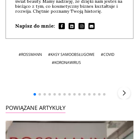
świat beauty. Mamy nadzieję, że dzięki nam jesteś na
bieżąco z tym, co kosmetyczny biznes kształtuje i
rozwija. Chętnie poznamy Twoją historię.
Napisz do mnie:
#ROSSMANN
#KASY SAMOOBSŁUGOWE
#COVID
#KORONAWIRUS
Andrzej i Marta Sterniccy
Marta i
▶
POWIĄZANE ARTYKUŁY