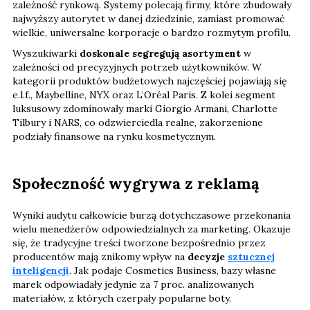
zależność rynkową. Systemy polecają firmy, które zbudowały
najwyższy autorytet w danej dziedzinie, zamiast promować
wielkie, uniwersalne korporacje o bardzo rozmytym profilu.
Wyszukiwarki
doskonale segregują asortyment
w
zależności od precyzyjnych potrzeb użytkowników. W
kategorii produktów budżetowych najczęściej pojawiają się
e.l.f., Maybelline, NYX oraz L‘Oréal Paris. Z kolei segment
luksusowy zdominowały marki Giorgio Armani, Charlotte
Tilbury i NARS, co odzwierciedla realne, zakorzenione
podziały finansowe na rynku kosmetycznym.
Społeczność wygrywa z reklamą
Wyniki audytu całkowicie burzą dotychczasowe przekonania
wielu menedżerów odpowiedzialnych za marketing. Okazuje
się, że tradycyjne treści tworzone bezpośrednio przez
producentów mają znikomy wpływ na
decyzje
sztucznej
inteligencji
. Jak podaje Cosmetics Business, bazy własne
marek odpowiadały jedynie za 7 proc. analizowanych
materiałów, z których czerpały popularne boty.