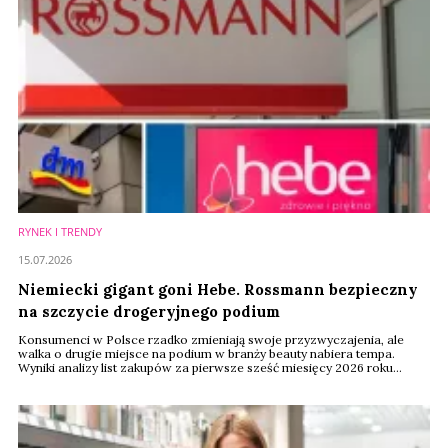
RYNEK I TRENDY
15.07.2026
Niemiecki gigant goni Hebe. Rossmann bezpieczny
na szczycie drogeryjnego podium
Konsumenci w Polsce rzadko zmieniają swoje przyzwyczajenia, ale
walka o drugie miejsce na podium w branży beauty nabiera tempa.
Wyniki analizy list zakupów za pierwsze sześć miesięcy 2026 roku
pokazują, że choć liderzy zachowali pozycje, ich konkurenci wrzucili
wyższy bieg. Na rynku drogerii najciekawsza rywalizacja toczy się
obecnie za plecami lidera.