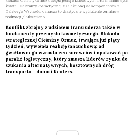
Blokada Cieśniny Ormuz odcięła jedną z kluczowych arterii handlowych
świata. Dla branży kosmetycznej, uzależnionej od komponentów z
Dalekiego Wschodu, oznacza to drastyczne wydłużenie terminów
realizacji / KikoMilano
Konflikt zbrojny z udziałem Iranu uderza także w
fundamenty przemysłu kosmetycznego. Blokada
strategicznej Cieśniny Ormuz, trwająca już piąty
tydzień, wywołała reakcję łańcuchową: od
gwałtownego wzrostu cen surowców i opakowań po
paraliż logistyczny, który zmusza liderów rynku do
szukania alternatywnych, kosztownych dróg
transportu – donosi Reuters.