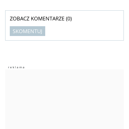
ZOBACZ KOMENTARZE (
0
)
SKOMENTUJ
Komentarze (
0
)
Nie znaleziono komentarzy
Zostaw swoje komentarze
Imię (Wymagane)
Anuluj
Prześlij komentarz