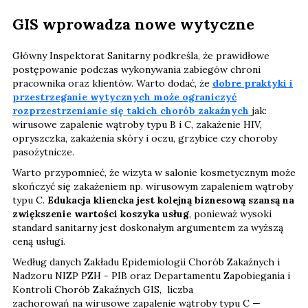
GIS wprowadza nowe wytyczne
Główny Inspektorat Sanitarny podkreśla, że prawidłowe
postępowanie podczas wykonywania zabiegów chroni
pracownika oraz klientów. Warto dodać, że
dobre praktyki i
przestrzeganie wytycznych może ograniczyć
rozprzestrzenianie się takich chorób zakaźnych
jak:
wirusowe zapalenie wątroby typu B i C, zakażenie HIV,
opryszczka, zakażenia skóry i oczu, grzybice czy choroby
pasożytnicze.
Warto przypomnieć, że wizyta w salonie kosmetycznym może
skończyć się zakażeniem np. wirusowym zapaleniem wątroby
typu C.
Edukacja kliencka jest kolejną biznesową szansą na
zwiększenie wartości koszyka usług
, ponieważ wysoki
standard sanitarny jest doskonałym argumentem za wyższą
ceną usługi.
Według danych Zakładu Epidemiologii Chorób Zakaźnych i
Nadzoru NIZP PZH - PIB oraz Departamentu Zapobiegania i
Kontroli Chorób Zakaźnych GIS, liczba
zachorowań na wirusowe zapalenie wątroby typu C —