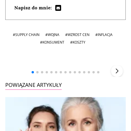
Napisz do mnie:
#SUPPLY CHAIN
#WOJNA
#WZROST CEN
#INFLACJA
#KONSUMENT
#KOSZTY
Andrzej i Marta Sterniccy
Marta i
▶
POWIĄZANE ARTYKUŁY