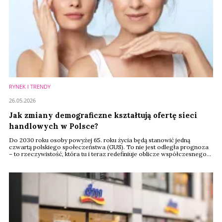
RYNEK I TRENDY
26.05.2026
Jak zmiany demograficzne kształtują ofertę sieci
handlowych w Polsce?
Do 2030 roku osoby powyżej 65. roku życia będą stanowić jedną
czwartą polskiego społeczeństwa (GUS). To nie jest odległa prognoza
– to rzeczywistość, która tu i teraz redefiniuje oblicze współczesnego
retailu. Dwa potężne trendy: błyskawiczne starzenie się społeczeństwa
oraz kurczący się rynek produktów dla dzieci, zmuszają sieci handlowe
do drastycznej zmiany dotychczasowych strategii i walki o zupełnie
nowe profile ...