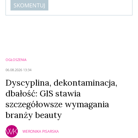
SKOMENTUJ
Komentarze (
0
)
Nie znaleziono komentarzy
Zostaw swoje komentarze
Imię (Wymagane)
OGŁOSZENIA
Anuluj
06.08.2026 13:34
Prześlij komentarz
Dyscyplina, dekontaminacja,
dbałość: GIS stawia
szczegółowsze wymagania
branży beauty
WERONIKA PISARSKA