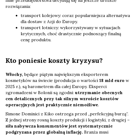
Inne przedsiębiorstwa decydują się na jeszcze droższe
rozwiązania:
transport kolejowy: coraz popularniejsza alternatywa
dla dostaw z Azji do Europy.
transport lotniczy: wykorzystywany w sytuacjach
krytycznych, choć drastycznie podnoszący finalną
cenę produktu.
Kto poniesie koszty kryzysu?
Włochy,
będące piątym największym eksporterem
kosmetyków na świecie (produkcja o wartości
18 mld euro
w
2025 r.), są barometrem dla całej Europy. Eksperci
zgromadzeni w Bolonii są zgodni:
utrzymanie obecnych
cen detalicznych przy tak silnym wzroście kosztów
operacyjnych jest praktycznie niemożliwe
.
Simone Dominici z Kiko ostrzega przed „perfekcyjną burzą”.
Z jednej strony rosną koszty produkcji i logistyki, z drugiej –
siła nabywcza konsumentów jest systematycznie
podgryzana przez globalną inflację.
Branża musi