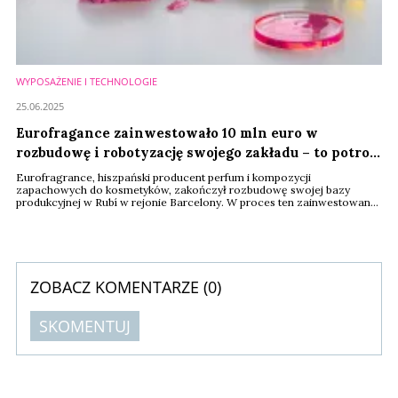
WYPOSAŻENIE I TECHNOLOGIE
25.06.2025
Eurofragance zainwestowało 10 mln euro w
rozbudowę i robotyzację swojego zakładu – to potroi
moce produkcyjne!
Eurofragrance, hiszpański producent perfum i kompozycji
zapachowych do kosmetyków, zakończył rozbudowę swojej bazy
produkcyjnej w Rubí w rejonie Barcelony. W proces ten zainwestowano
10 mln euro. Nowe roboty dozujące mają wg zapowiedzi firmy potroić
moce produkcyjne unowocześnionej fabryki.
ZOBACZ KOMENTARZE (
0
)
SKOMENTUJ
Komentarze (
0
)