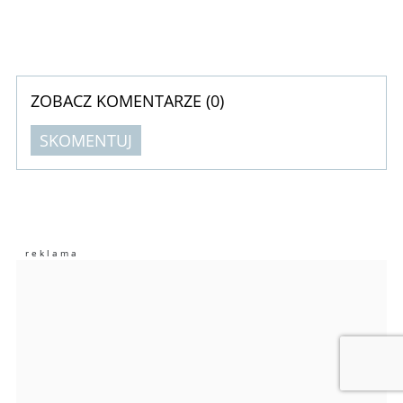
ZOBACZ KOMENTARZE (
0
)
SKOMENTUJ
Komentarze (
0
)
Nie znaleziono komentarzy
Zostaw swoje komentarze
Imię (Wymagane)
Anuluj
Prześlij komentarz