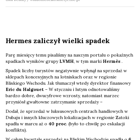
Hermes zaliczył wielki spadek
Parę miesięcy temu pisaliśmy na naszym portalu o pokaźnych
spadkach wyników grupy
LVMH
, w tym marki
Hermès
.
Spadek liczby turystów negatywnie wpłynął na sprzedaż w
sklepach koncesyjnych na lotniskach oraz w regionie
Bliskiego Wschodu. Jak tłumaczył wtedy dyrektor finansowy
Eric du Halgouet
– W styczniu i lutym odnotowaliśmy
bardzo dobre, dwucyfrowe wzrosty, natomiast marzec
przyniósł gwałtowne zatrzymanie sprzedaży –
Dodał, że sprzedaż w luksusowych centrach handlowych w
Dubaju i innych kluczowych lokalizacjach w regionie Zatoki
spadła w marcu aż o
40 proc
. (było to chwilę po eskalacji
konfliktu).
W całym kwartale sprzedaż na Bliskim Wschodzie spadła o
6