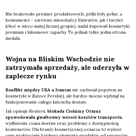
Nie brakowało premier produktowych, półki były pełne, a
konsumenci – zarówno mieszkańcy Emiratów, jak i turyści
(choć w nieco mniej licznej grupie), nadal kupowali kosmetyki
premium i luksusowe zapachy. To jednak tylko jedna strona
medalu.
Wojna na Bliskim Wschodzie nie
zatrzymała sprzedaży, ale uderzyła w
zaplecze rynku
Konflikt między USA a Iranem
nie zachwiał popytem na
kosmetyki w Zatoce Perskiej, ale bardzo mocno wpłynął na
funkcjonowanie całego łańcucha dostaw.
Jak opisuje Reuters,
blokada Cieśniny Ormuz
spowodowała gwałtowny wzrost kosztów transportu
,
wydłużenie czasu dostaw oraz problemy z dostępnością
kontenerów. Dla branży kosmetycznej oznacza to wyższe
ceny praktycznie każdego elementu produktu, od surowców