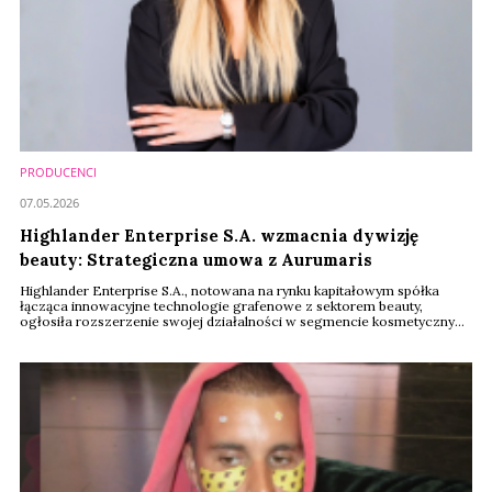
PRODUCENCI
07.05.2026
Highlander Enterprise S.A. wzmacnia dywizję
beauty: Strategiczna umowa z Aurumaris
Highlander Enterprise S.A., notowana na rynku kapitałowym spółka
łącząca innowacyjne technologie grafenowe z sektorem beauty,
ogłosiła rozszerzenie swojej działalności w segmencie kosmetycznym.
Firma podpisała 5-letnią umowę agencyjną z Aurumaris, właścicielem
marki Aurumaris Professional. Współpraca ta ma stać się nowym
filarem przychodowym spółki, opartym na sprawdzonym modelu
pośrednictwa handlowego.