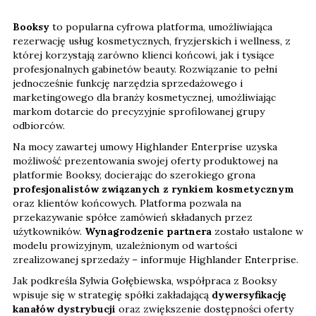
Booksy
to popularna cyfrowa platforma, umożliwiająca
rezerwację usług kosmetycznych, fryzjerskich i wellness, z
której korzystają zarówno klienci końcowi, jak i tysiące
profesjonalnych gabinetów beauty. Rozwiązanie to pełni
jednocześnie funkcję narzędzia sprzedażowego i
marketingowego dla branży kosmetycznej, umożliwiając
markom dotarcie do precyzyjnie sprofilowanej grupy
odbiorców.
Na mocy zawartej umowy Highlander Enterprise uzyska
możliwość prezentowania swojej oferty produktowej na
platformie Booksy, docierając do szerokiego grona
profesjonalistów związanych z rynkiem kosmetycznym
oraz klientów końcowych. Platforma pozwala na
przekazywanie spółce zamówień składanych przez
użytkowników.
Wynagrodzenie partnera
zostało ustalone w
modelu prowizyjnym, uzależnionym od wartości
zrealizowanej sprzedaży – informuje Highlander Enterprise.
Jak podkreśla Sylwia Gołębiewska, współpraca z Booksy
wpisuje się w strategię spółki zakładającą
dywersyfikację
kanałów dystrybucji
oraz zwiększenie dostępności oferty