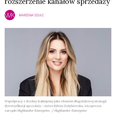
rozszerzenie kanałów sprzedaży
MARZENA SZULC
Współpracę z Booksy traktujemy jako element długofalowej strategii
dywersyfikacji sprzedaży – mówi Sylwia Gołębiewska, wiceprezes
zarządu Highlander Enterprise / Highlander Enterprise