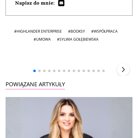
Napisz do mnie:
#HIGHLANDER ENTERPRISE
#BOOKSY
#WSPÓŁPRACA
#UMOWA
#SYLWIA GOŁĘBIEWSKA
Andrzej i Marta Sterniccy
Marta i
▶
POWIĄZANE ARTYKUŁY