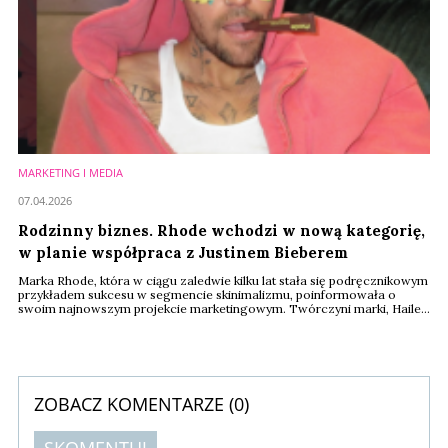
MARKETING I MEDIA
07.04.2026
Rodzinny biznes. Rhode wchodzi w nową kategorię,
w planie współpraca z Justinem Bieberem
Marka Rhode, która w ciągu zaledwie kilku lat stała się podręcznikowym
przykładem sukcesu w segmencie skinimalizmu, poinformowała o
swoim najnowszym projekcie marketingowym. Twórczyni marki, Hailey
Bieber, połączy tym razem siły z mężem Justinem Bieberem,
wprowadzając limitowaną kolekcję kosmetyków, która nie tylko
odświeża wizerunek marki, ale będzie też debiutem w zupełnie nowej
kategorii produktowej.
ZOBACZ KOMENTARZE (
0
)
SKOMENTUJ