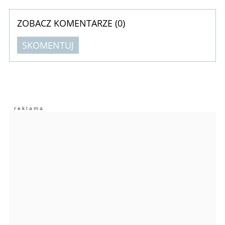
ZOBACZ KOMENTARZE (
0
)
SKOMENTUJ
Komentarze (
0
)
Nie znaleziono komentarzy
Zostaw swoje komentarze
Imię (Wymagane)
Anuluj
Prześlij komentarz