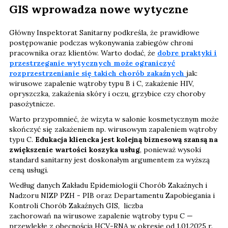
GIS wprowadza nowe wytyczne
Główny Inspektorat Sanitarny podkreśla, że prawidłowe
postępowanie podczas wykonywania zabiegów chroni
pracownika oraz klientów. Warto dodać, że
dobre praktyki i
przestrzeganie wytycznych może ograniczyć
rozprzestrzenianie się takich chorób zakaźnych
jak:
wirusowe zapalenie wątroby typu B i C, zakażenie HIV,
opryszczka, zakażenia skóry i oczu, grzybice czy choroby
pasożytnicze.
Warto przypomnieć, że wizyta w salonie kosmetycznym może
skończyć się zakażeniem np. wirusowym zapaleniem wątroby
typu C.
Edukacja kliencka jest kolejną biznesową szansą na
zwiększenie wartości koszyka usług
, ponieważ wysoki
standard sanitarny jest doskonałym argumentem za wyższą
ceną usługi.
Według danych Zakładu Epidemiologii Chorób Zakaźnych i
Nadzoru NIZP PZH - PIB oraz Departamentu Zapobiegania i
Kontroli Chorób Zakaźnych GIS, liczba
zachorowań na wirusowe zapalenie wątroby typu C —
przewlekłe z obecnością HCV-RNA w okresie od 1.01.2025 r.