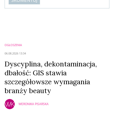
Komentarze (
0
)
Nie znaleziono komentarzy
Zostaw swoje komentarze
Imię (Wymagane)
OGŁOSZENIA
Anuluj
06.08.2026 13:34
Prześlij komentarz
Dyscyplina, dekontaminacja,
dbałość: GIS stawia
szczegółowsze wymagania
branży beauty
WERONIKA PISARSKA