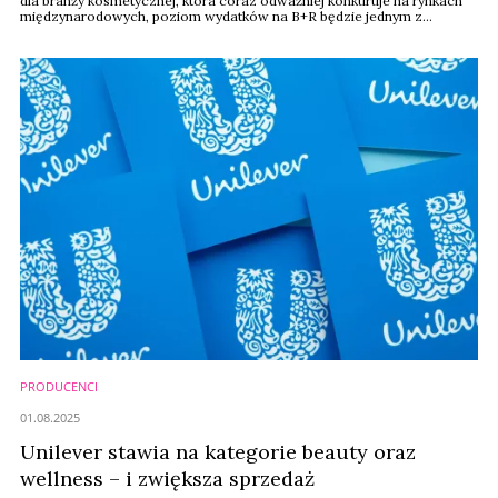
dla branży kosmetycznej, która coraz odważniej konkuruje na rynkach
międzynarodowych, poziom wydatków na B+R będzie jednym z
kluczowych czynników dalszego rozwoju. Jak nasz sektor wypada dziś
w obszarze innowacji i czego potrzebuje, by wypłynąć na jeszcze
szersze wody – analizują ...
PRODUCENCI
01.08.2025
Unilever stawia na kategorie beauty oraz
wellness – i zwiększa sprzedaż