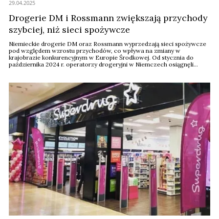
29.04.2025
Drogerie DM i Rossmann zwiększają przychody
szybciej, niż sieci spożywcze
Niemieckie drogerie DM oraz Rossmann wyprzedzają sieci spożywcze
pod względem wzrostu przychodów, co wpływa na zmiany w
krajobrazie konkurencyjnym w Europie Środkowej. Od stycznia do
października 2024 r. operatorzy drogeryjni w Niemczech osiągnęli
wzrost rok do roku o 7,2 proc., zgodnie z indeksem konsumenckim
YouGov FMCG, podczas gdy operatorzy dyskontów i supermarketów
zanotowali wzrost o 3,3 proc.