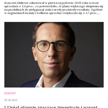
Koncern Unilever odnotował w pierwszej połowie 2025 roku wzrost
sprzedaży o 3,4 proc., co potwierdziło, że plany większego skupienia się
na produktach do pielęgnacji ciała i urody przyniosły rezultaty. Ogółem
w segmentach beauty i wellness sprzedaż zwiększyła się o 3,7 proc.,
napędzana znaczącym wzrostem w segmencie wellbeing.
EKSPORT
05.06.2025
L’Oréal planuje znaczące inwestycje i wzrost