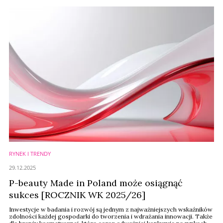
konkurencyjnych sektorów detalicznych w Europie. Do końca 2026
roku sieć planuje zainwestować kolejne 50 milionów ...
RYNEK I TRENDY
29.12.2025
P-beauty Made in Poland może osiągnąć
sukces [ROCZNIK WK 2025/26]
Inwestycje w badania i rozwój są jednym z najważniejszych wskaźników
zdolności każdej gospodarki do tworzenia i wdrażania innowacji. Także