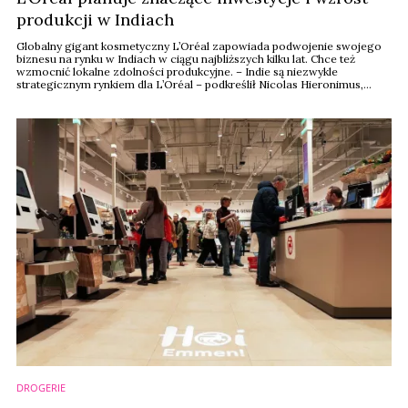
produkcji w Indiach
Globalny gigant kosmetyczny L’Oréal zapowiada podwojenie swojego
biznesu na rynku w Indiach w ciągu najbliższych kilku lat. Chce też
wzmocnić lokalne zdolności produkcyjne. – Indie są niezwykle
strategicznym rynkiem dla L’Oréal – podkreślił Nicolas Hieronimus,
dyrektor generalny grupy, podczas spotkania z dziennikarzami, które
miało miejsce w trakcie oficjalnej wizyty Piyusha Goyala, ministra handlu
i przemysłu Indii, we ...
DROGERIE