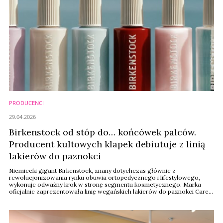
PRODUCENCI
29.04.2026
Birkenstock od stóp do… końcówek palców.
Producent kultowych klapek debiutuje z linią
lakierów do paznokci
Niemiecki gigant Birkenstock, znany dotychczas głównie z
rewolucjonizowania rynku obuwia ortopedycznego i lifestylowego,
wykonuje odważny krok w stronę segmentu kosmetycznego. Marka
oficjalnie zaprezentowała linię wegańskich lakierów do paznokci Care
Essentials. To nie tylko uzupełnienie oferty akcesoriów, ale element
szerokiej strategii, która w 2025 roku wywindowała sprzedaż grupy do
rekordowego poziomu 2,1 mld euro.