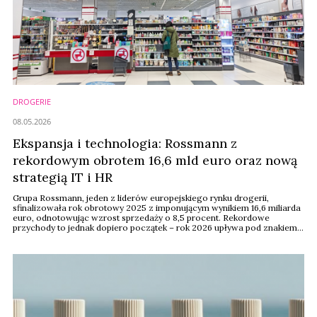
DROGERIE
08.05.2026
Ekspansja i technologia: Rossmann z
rekordowym obrotem 16,6 mld euro oraz nową
strategią IT i HR
Grupa Rossmann, jeden z liderów europejskiego rynku drogerii,
sfinalizowała rok obrotowy 2025 z imponującym wynikiem 16,6 miliarda
euro, odnotowując wzrost sprzedaży o 8,5 procent. Rekordowe
przychody to jednak dopiero początek – rok 2026 upływa pod znakiem
głębokiej transformacji cyfrowej, wdrożenia platformy ServiceNow oraz
kluczowych zmian w zarządzie, które mają przygotować giganta na
wyzwania nowej dekady w handlu ...