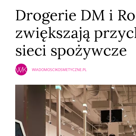
Drogerie DM i R
zwiększają przych
sieci spożywcze
WIADOMOSCIKOSMETYCZNE.PL