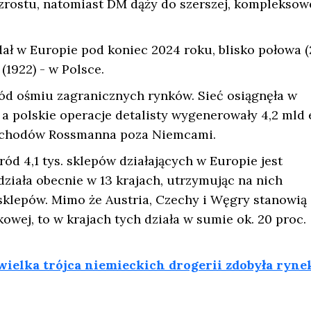
zrostu, natomiast DM dąży do szerszej, kompleksow
ał w Europie pod koniec 2024 roku, blisko połowa (
(1922) - w Polsce.
ód ośmiu zagranicznych rynków. Sieć osiągnęła w
 a polskie operacje detalisty wygenerowały 4,2 mld
rzychodów Rossmanna poza Niemcami.
 4,1 tys. sklepów działających w Europie jest
iała obecnie w 13 krajach, utrzymując na nich
klepów. Mimo że Austria, Czechy i Węgry stanowią
wej, to w krajach tych działa w sumie ok. 20 proc.
wielka trójca niemieckich drogerii zdobyła rynek