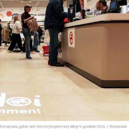
 Szwajcaria, gdzie sieć otworzyła pierwszy sklep w grudniu 2024. / Rossmann