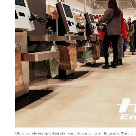
Główne cele europejskiej ekspansji Rossmanna to Hiszpania, Turcja i