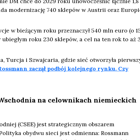
e DM chce do 2029 roku unowocześnić łącznie 1,8 
ada modernizację 740 sklepów w Austrii oraz Europi
cje w bieżącym roku przeznaczył 540 mln euro (o 1
w ubiegłym roku 230 sklepów, a cel na ten rok to aż 
, Turcja i Szwajcaria, gdzie sieć otworzyła pierwsz
Rossmann zaczął podbój kolejnego rynku. Czy
Wschodnia na celownikach niemieckich
dniej (CSEE) jest strategicznym obszarem
Polityka obydwu sieci jest odmienna: Rossmann