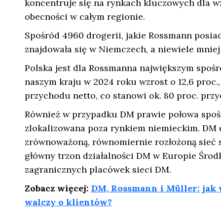
koncentruje się na rynkach kluczowych dla w
obecności w całym regionie.
Spośród 4960 drogerii, jakie Rossmann posiad
znajdowała się w Niemczech, a niewiele mniej 
Polska jest dla Rossmanna największym spośr
naszym kraju w 2024 roku wzrost o 12,6 proc.,
przychodu netto, co stanowi ok. 80 proc. p
Również w przypadku DM prawie połowa spośród
zlokalizowana poza rynkiem niemieckim. DM dz
zrównoważoną, równomiernie rozłożoną sieć s
główny trzon działalności DM w Europie Środko
zagranicznych placówek sieci DM.
Zobacz więcej:
DM, Rossmann i Müller: jak 
walczy o klientów?