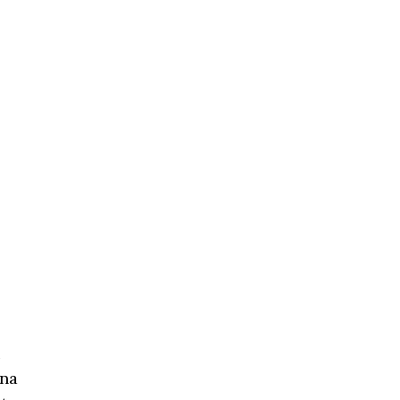
i
 na