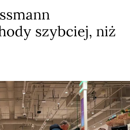
ossmann
ody szybciej, niż