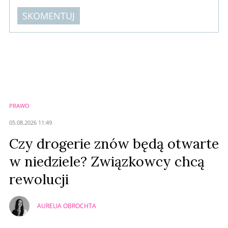
SKOMENTUJ
Komentarze (
0
)
Nie znaleziono komentarzy
Zostaw swoje komentarze
Imię (Wymagane)
PRAWO
Anuluj
05.08.2026 11:49
Prześlij komentarz
Czy drogerie znów będą otwarte
w niedziele? Związkowcy chcą
rewolucji
AURELIA OBROCHTA