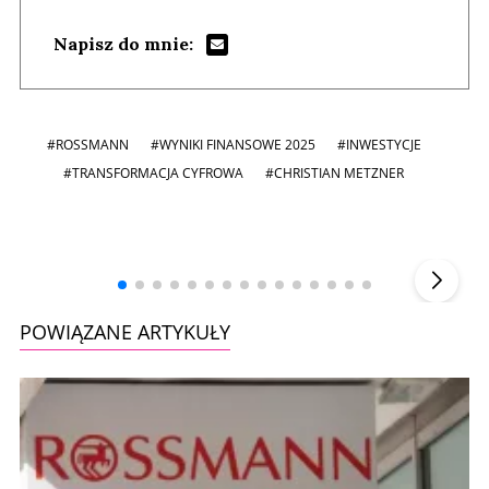
Napisz do mnie:
#ROSSMANN
#WYNIKI FINANSOWE 2025
#INWESTYCJE
#TRANSFORMACJA CYFROWA
#CHRISTIAN METZNER
Andrzej i Marta Sterniccy
Marta i
▶
POWIĄZANE ARTYKUŁY