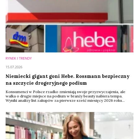
RYNEK I TRENDY
15.07.2026
Niemiecki gigant goni Hebe. Rossmann bezpieczny
na szczycie drogeryjnego podium
Konsumenci w Polsce rzadko zmieniają swoje przyzwyczajenia, ale
walka o drugie miejsce na podium w branży beauty nabiera tempa.
Wyniki analizy list zakupów za pierwsze sześć miesięcy 2026 roku
pokazują, że choć liderzy zachowali pozycje, ich konkurenci wrzucili
wyższy bieg. Na rynku drogerii najciekawsza rywalizacja toczy się
obecnie za plecami lidera.