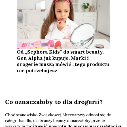
Od „Sephora Kids” do smart beauty.
Gen Alpha już kupuje. Marki i
drogerie muszą mówić „tego produktu
nie potrzebujesz”
Co oznaczałoby to dla drogerii?
Choć stanowisko Związkowej Alternatywy odnosi się do
całego handlu, dla branży beauty oznaczałoby przede
wszystkim
możliwość powrotu do niedzielnej działalności