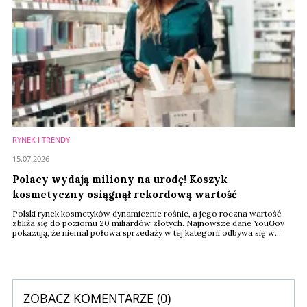
RYNEK I TRENDY
15.07.2026
Polacy wydają miliony na urodę! Koszyk
kosmetyczny osiągnął rekordową wartość
Polski rynek kosmetyków dynamicznie rośnie, a jego roczna wartość
zbliża się do poziomu 20 miliardów złotych. Najnowsze dane YouGov
pokazują, że niemal połowa sprzedaży w tej kategorii odbywa się w
promocji. Klienci coraz mocniej doceniają jakość i chętnie wybierają
droższe produkty markowe.
ZOBACZ KOMENTARZE (
0
)