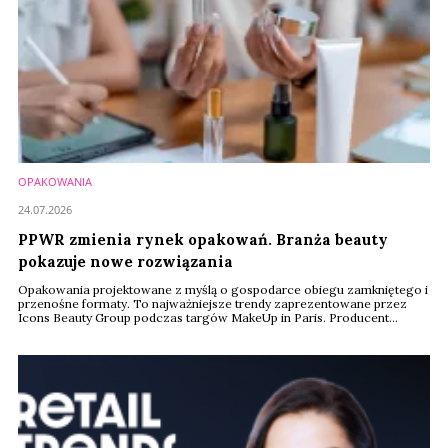
OPAKOWANIA
24.07.2026
PPWR zmienia rynek opakowań. Branża beauty
pokazuje nowe rozwiązania
Opakowania projektowane z myślą o gospodarce obiegu zamkniętego i
przenośne formaty. To najważniejsze trendy zaprezentowane przez
Icons Beauty Group podczas targów MakeUp in Paris. Producent
pokazał rozwiązania przygotowane z myślą o unijnym rozporządzeniu
PPWR, które od sierpnia 2026 roku zacznie obowiązywać producentów
w całej Unii Europejskiej.