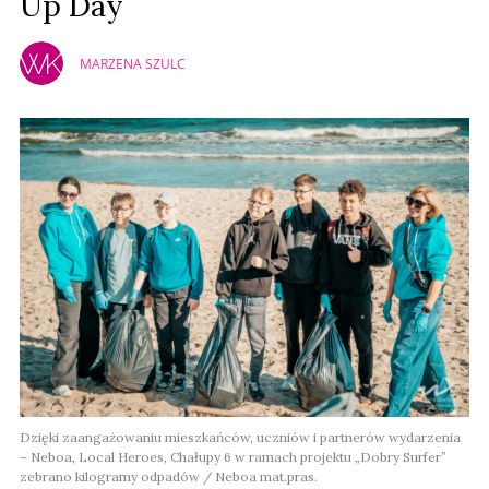
Up Day
MARZENA SZULC
Dzięki zaangażowaniu mieszkańców, uczniów i partnerów wydarzenia
– Neboa, Local Heroes, Chałupy 6 w ramach projektu „Dobry Surfer”
zebrano kilogramy odpadów / Neboa mat.pras.