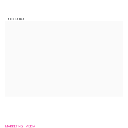
Komentarze (
0
)
Nie znaleziono komentarzy
Zostaw swoje komentarze
Imię (Wymagane)
Anuluj
Prześlij komentarz
MARKETING I MEDIA