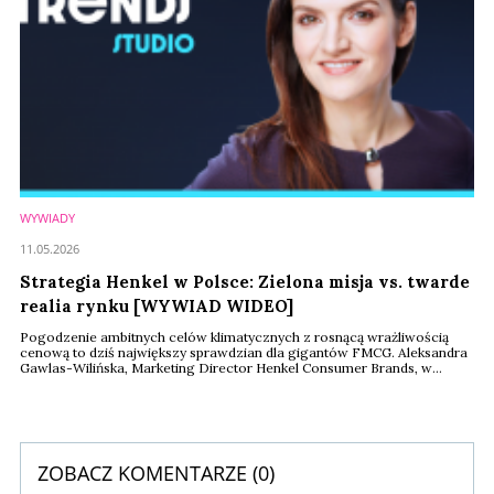
WYWIADY
11.05.2026
Strategia Henkel w Polsce: Zielona misja vs. twarde
realia rynku [WYWIAD WIDEO]
Pogodzenie ambitnych celów klimatycznych z rosnącą wrażliwością
cenową to dziś największy sprawdzian dla gigantów FMCG. Aleksandra
Gawlas-Wilińska, Marketing Director Henkel Consumer Brands, w
rozmowie podczas warszawskiego kongresu Retail Trends 2026,
analizuje „ekologiczny paradoks” polskich konsumentów i wskazuje,
gdzie szukać nowych marż – od dynamicznego segmentu męskiego po
rosnącą w siłę grupę „silversów” i ...
ZOBACZ KOMENTARZE (
0
)