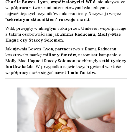
Charlie Bowes-Lyon, współzałożyciel Wild
, nie ukrywa, że
współpraca z twórcami internetowymi była jednym z
najważniejszych czynników sukcesu firmy. Nazywa ją wręcz
"sekretnym składnikiem" rozwoju marki
.
Wild, przejęty w ubiegłym roku przez Unilever, współpracuje
z takimi osobowościami jak
Emma Raducanu, Molly-Mae
Hague czy Stacey Solomon.
Jak ujawnia Bowes-Lyon, partnerstwo z Emmą Raducanu
kosztowało markę
miliony funtów
, natomiast kampanie z
Molly-Mae Hague i Stacey Solomon pochłonęły
setki tysięcy
funtów każda
. W przypadku największych gwiazd wartość
współpracy może sięgać nawet
1 mln funtów
.