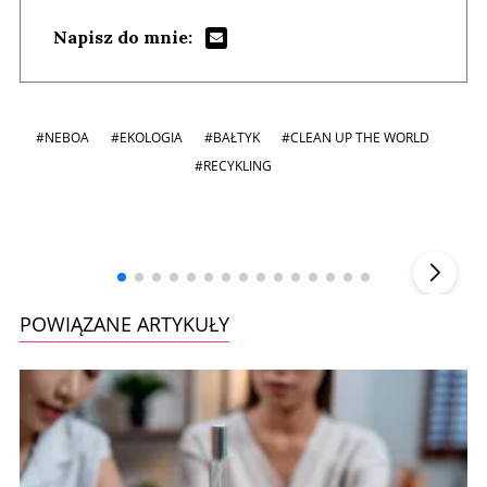
Napisz do mnie:
#NEBOA
#EKOLOGIA
#BAŁTYK
#CLEAN UP THE WORLD
#RECYKLING
Andrzej i Marta Sterniccy
Marta i
▶
POWIĄZANE ARTYKUŁY