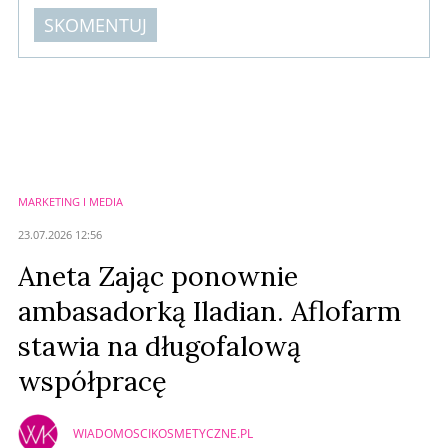
SKOMENTUJ
Komentarze (
0
)
Nie znaleziono komentarzy
Zostaw swoje komentarze
Imię (Wymagane)
MARKETING I MEDIA
Anuluj
23.07.2026 12:56
Prześlij komentarz
Aneta Zając ponownie
ambasadorką Iladian. Aflofarm
stawia na długofalową
współpracę
WIADOMOSCIKOSMETYCZNE.PL