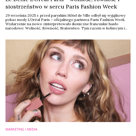
siostrzeństwo w sercu Paris Fashion Week
29 września 2025 r. przed paryskim Hôtel de Ville odbył się wyjątkowy
pokaz mody L’Oréal Paris – oficjalnego partnera Paris Fashion Week.
Wydarzenie na nowo zinterpretowało ikoniczne francuskie hasło
narodowe: Wolność, Równość, Braterstwo. Tym razem w kobiecym i
feministycznym duchu – aby uczcić siłę kobiet, poczucie własnej
wartości oraz siostrzeństwo. „Wolność, Równość, Siostrzeństwo, Jesteś
tego warta” – ...
MARKETING I MEDIA