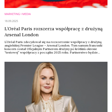
MARKETING I MEDIA
18.09.2025
L’Oréal Paris rozszerza współpracę z drużyną
Arsenal London
L’Oréal Paris zdecydował się na rozszerzenie współpracy z drużyną
angielskiej Premier League – Arsenal London. Tym samym francuski
koncern został Oficjalnym Partnerem drużyny po krótkim okresie
“testowej” współpracy z początku 2025 roku. Partnerstwo będzie
obejmować gamę produktów L’Oréal Paris, w tym linię do pielęgnacji
włosów Elvive i linię kosmetyków dla mężczyzn – Men Expert.