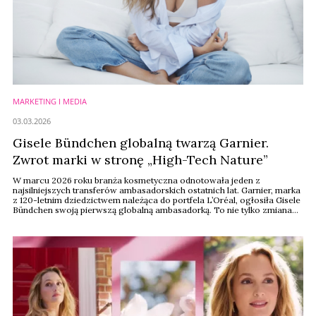
MARKETING I MEDIA
03.03.2026
Gisele Bündchen globalną twarzą Garnier.
Zwrot marki w stronę „High-Tech Nature”
W marcu 2026 roku branża kosmetyczna odnotowała jeden z
najsilniejszych transferów ambasadorskich ostatnich lat. Garnier, marka
z 120-letnim dziedzictwem należąca do portfela L’Oréal, ogłosiła Gisele
Bündchen swoją pierwszą globalną ambasadorką. To nie tylko zmiana
wizerunkowa, ale precyzyjnie zaplanowany ruch biznesowy, mający na
celu redefinicję segmentu mass-market w kierunku profesjonalnej
skuteczności i holistycznego ...