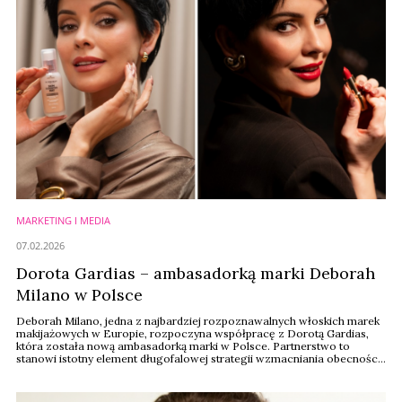
MARKETING I MEDIA
07.02.2026
Dorota Gardias – ambasadorką marki Deborah
Milano w Polsce
Deborah Milano, jedna z najbardziej rozpoznawalnych włoskich marek
makijażowych w Europie, rozpoczyna współpracę z Dorotą Gardias,
która została nową ambasadorką marki w Polsce. Partnerstwo to
stanowi istotny element długofalowej strategii wzmacniania obecności
brandu na polskim rynku oraz budowania spójnej komunikacji opartej na
elegancji, naturalności i codziennej przyjemności płynącej z makijażu.