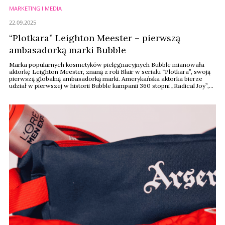
MARKETING I MEDIA
22.09.2025
“Plotkara” Leighton Meester – pierwszą
ambasadorką marki Bubble
Marka popularnych kosmetyków pielęgnacyjnych Bubble mianowała
aktorkę Leighton Meester, znaną z roli Blair w serialu “Plotkara”, swoją
pierwszą globalną ambasadorką marki. Amerykańska aktorka bierze
udział w pierwszej w historii Bubble kampanii 360 stopni „Radical Joy”,
określanej jako „odważna, kolorowa celebracja pielęgnacji skóry.