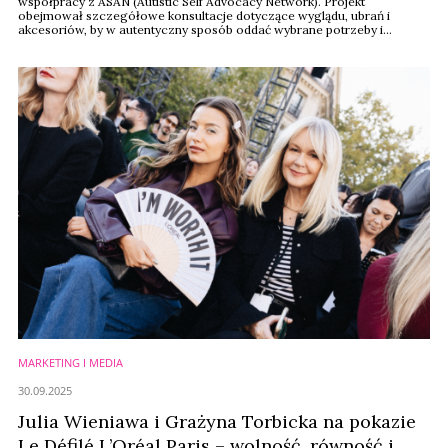
współpracy z ASAN (Autistic Self Advocacy Network). Projekt
obejmował szczegółowe konsultacje dotyczące wyglądu, ubrań i
akcesoriów, by w autentyczny sposób oddać wybrane potrzeby i
doświadczenia osób autystycznych – bez utrwalania stereotypów.
MARKETING I MEDIA
30.09.2025
Julia Wieniawa i Grażyna Torbicka na pokazie
Le Défilé L’Oréal Paris – wolność, równość i