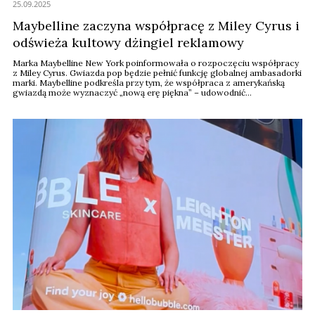
25.09.2025
Maybelline zaczyna współpracę z Miley Cyrus i
odświeża kultowy dżingiel reklamowy
Marka Maybelline New York poinformowała o rozpoczęciu współpracy
z Miley Cyrus. Gwiazda pop będzie pełnić funkcję globalnej ambasadorki
marki. Maybelline podkreśla przy tym, że współpraca z amerykańską
gwiazdą może wyznaczyć „nową erę piękna” – udowodnić
ponadczasowość Maybelline i wyznaczać nowe trendy.