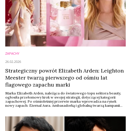
ZAPACHY
26.02.2026
Strategiczny powrót Elizabeth Arden: Leighton
Meester twarzą pierwszego od ośmiu lat
flagowego zapachu marki
Marka Elizabeth Arden, należąca do światowego topu sektora beauty,
ogłosiła przełomowy krok w swojej strategii, dotyczącej kategorii
zapachowej. Po ośmioletniej przerwie marka wprowadza na rynek
nowy zapach: Eternal Aura. Ambasadorką i globalną twarzą kampanii
została znana z serialu “Plotkara” aktorka Leighton Meester, co
sygnalizuje nowe podejście marki do komunikacji z nowoczesną
konsumentką.