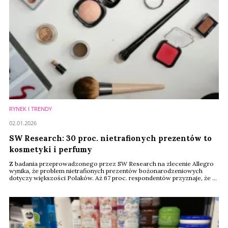
RYNEK I TRENDY
02.01.2026
SW Research: 30 proc. nietrafionych prezentów to
kosmetyki i perfumy
Z badania przeprowadzonego przez SW Research na zlecenie Allegro
wynika, że problem nietrafionych prezentów bożonarodzeniowych
dotyczy większości Polaków. Aż 67 proc. respondentów przyznaje, że w
ostatnich latach otrzymało przynajmniej jeden nieudany upominek. Dla
34 proc. badanych zdarza się to sporadycznie, natomiast około jedna
czwarta deklaruje, że doświadcza tego dość często, co wskazuje na
trwałość zjawiska w kolejnych ...