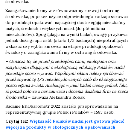
środowiska.
Zaangażowanie firmy w zrównoważony rozwój i ochronę
środowiska, poprzez użycie odpowiedniego rodzaju surowca
do produkcji opakowań, najczęściej dostrzegają mieszkańcy
małych, średnich i większych miast (do pół miliona
mieszkańców). Spoglądając na wyniki badań, uwagę przykuwa
jednak duża grupa osób (około 1/3 badanych) niepotrafiących
wskazać czy wybór surowca na etapie produkcji opakowań
świadczy o zaangażowaniu firmy w ochronę środowiska.
– Oznacza to, że przed przedsiębiorcami, ekologami oraz
instytucjami dbającymi o ekologiczną edukację Polaków nadal
pozostaje sporo wyzwań. Wspólnymi siłami należy spróbować
przekonywać tę 1/3 niezdecydowanych osób do ekologicznego
postrzegania świata. Analizując wyniki badań cieszy jednak fakt,
iż ponad połowa z nas zauważa i docenia działania firm na rzecz
środowiska
– zauważa Aleksandra Robak.
Badanie EKObarometr 2022 zostało przeprowadzone na
reprezentatywnej grupie Polek i Polaków – 1583 osób.
Czytaj też:
Większość Polaków nadal jest gotowa płacić
więcej za produkty w ekologicznych opakowaniach