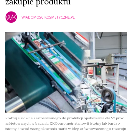
zakupie produktu
WIADOMOSCIKOSMETYCZNE.PL
Rodzaj surowca zastosowanego do produkcji opakowania dla 52 proc.
ankietowanych w badaniu EKObarometr stanowił istotny lub bardzo
istotny dowód zaangażowania marki w ideę zrównoważonego rozwoju