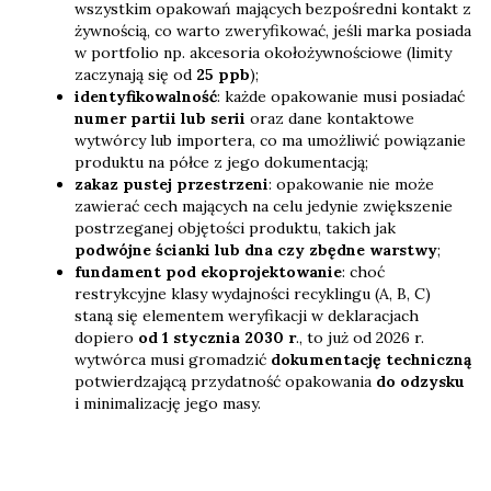
wszystkim opakowań mających bezpośredni kontakt z
żywnością, co warto zweryfikować, jeśli marka posiada
w portfolio np. akcesoria okołożywnościowe (limity
zaczynają się od
25 ppb
);
identyfikowalność
: każde opakowanie musi posiadać
numer partii lub serii
oraz dane kontaktowe
wytwórcy lub importera, co ma umożliwić powiązanie
produktu na półce z jego dokumentacją;
zakaz pustej przestrzeni
: opakowanie nie może
zawierać cech mających na celu jedynie zwiększenie
postrzeganej objętości produktu, takich jak
podwójne ścianki lub dna czy zbędne warstwy
;
fundament pod ekoprojektowanie
: choć
restrykcyjne klasy wydajności recyklingu (A, B, C)
staną się elementem weryfikacji w deklaracjach
dopiero
od 1 stycznia 2030 r
., to już od 2026 r.
wytwórca musi gromadzić
dokumentację techniczną
potwierdzającą przydatność opakowania
do odzysku
i minimalizację jego masy.