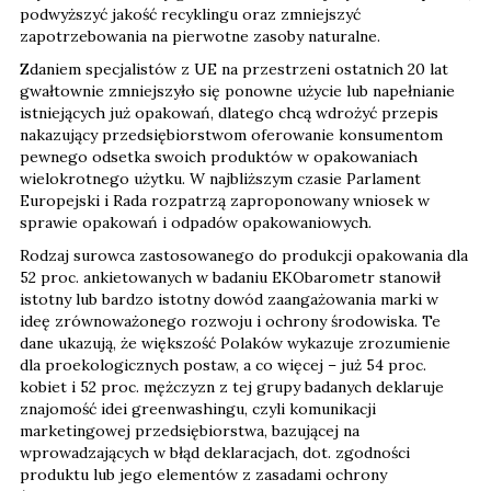
podwyższyć jakość recyklingu oraz zmniejszyć
zapotrzebowania na pierwotne zasoby naturalne.
Zdaniem specjalistów z UE na przestrzeni ostatnich 20 lat
gwałtownie zmniejszyło się ponowne użycie lub napełnianie
istniejących już opakowań, dlatego chcą wdrożyć przepis
nakazujący przedsiębiorstwom oferowanie konsumentom
pewnego odsetka swoich produktów w opakowaniach
wielokrotnego użytku. W najbliższym czasie Parlament
Europejski i Rada rozpatrzą zaproponowany wniosek w
sprawie opakowań i odpadów opakowaniowych.
Rodzaj surowca zastosowanego do produkcji opakowania dla
52 proc. ankietowanych w badaniu EKObarometr stanowił
istotny lub bardzo istotny dowód zaangażowania marki w
ideę zrównoważonego rozwoju i ochrony środowiska. Te
dane ukazują, że większość Polaków wykazuje zrozumienie
dla proekologicznych postaw, a co więcej – już 54 proc.
kobiet i 52 proc. mężczyzn z tej grupy badanych deklaruje
znajomość idei greenwashingu, czyli komunikacji
marketingowej przedsiębiorstwa, bazującej na
wprowadzających w błąd deklaracjach, dot. zgodności
produktu lub jego elementów z zasadami ochrony