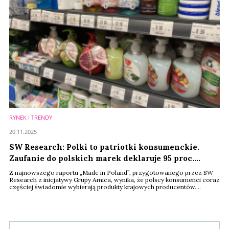
RYNEK I TRENDY
20.11.2025
SW Research: Polki to patriotki konsumenckie.
Zaufanie do polskich marek deklaruje 95 proc.
badanych
Z najnowszego raportu „Made in Poland”, przygotowanego przez SW
Research z inicjatywy Grupy Amica, wynika, że polscy konsumenci coraz
częściej świadomie wybierają produkty krajowych producentów.
Zaufanie do rodzimych marek deklaruje aż 95 proc. badanych, a 70
proc. ufa im bardziej niż zagranicznym. Co istotne, wybory te nie
wynikają z przyzwyczajenia – 75,8 proc. respondentów przyznaje, że
regularnie sięga po polskie produkty, ...