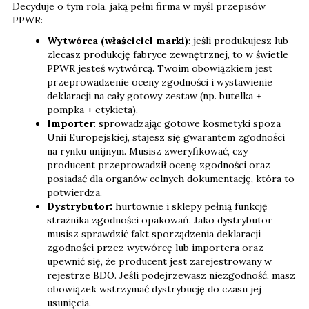
Decyduje o tym rola, jaką pełni firma w myśl przepisów
PPWR:
Wytwórca (właściciel marki)
: jeśli produkujesz lub
zlecasz produkcję fabryce zewnętrznej, to w świetle
PPWR jesteś wytwórcą. Twoim obowiązkiem jest
przeprowadzenie oceny zgodności i wystawienie
deklaracji na cały gotowy zestaw (np. butelka +
pompka + etykieta).
Importer
: sprowadzając gotowe kosmetyki spoza
Unii Europejskiej, stajesz się gwarantem zgodności
na rynku unijnym. Musisz zweryfikować, czy
producent przeprowadził ocenę zgodności oraz
posiadać dla organów celnych dokumentację, która to
potwierdza.
Dystrybutor:
hurtownie i sklepy pełnią funkcję
strażnika zgodności opakowań. Jako dystrybutor
musisz sprawdzić fakt sporządzenia deklaracji
zgodności przez wytwórcę lub importera oraz
upewnić się, że producent jest zarejestrowany w
rejestrze BDO. Jeśli podejrzewasz niezgodność, masz
obowiązek wstrzymać dystrybucję do czasu jej
usunięcia.