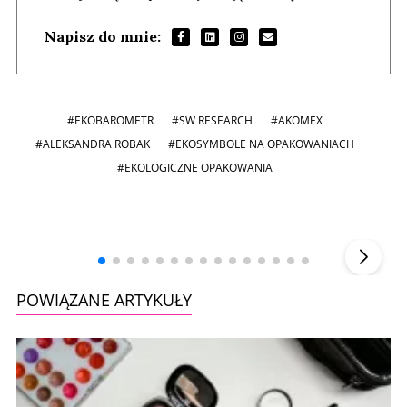
Napisz do mnie:
#EKOBAROMETR
#SW RESEARCH
#AKOMEX
#ALEKSANDRA ROBAK
#EKOSYMBOLE NA OPAKOWANIACH
#EKOLOGICZNE OPAKOWANIA
Andrzej i Marta Sterniccy
Marta i
▶
POWIĄZANE ARTYKUŁY