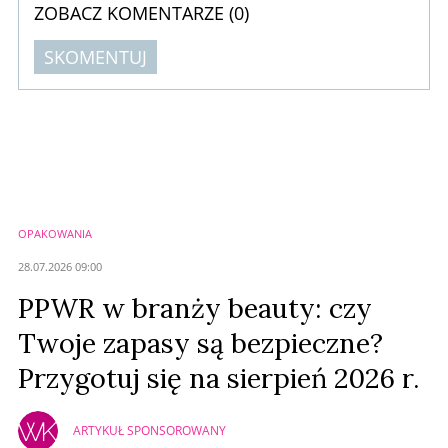
ZOBACZ KOMENTARZE (
0
)
SKOMENTUJ
Komentarze (
0
)
Nie znaleziono komentarzy
Zostaw swoje komentarze
Imię (Wymagane)
OPAKOWANIA
Anuluj
28.07.2026 09:00
Prześlij komentarz
PPWR w branży beauty: czy
Twoje zapasy są bezpieczne?
Przygotuj się na sierpień 2026 r.
ARTYKUŁ SPONSOROWANY