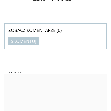
#ARTYKUŁ SPONSOROWANY
ZOBACZ KOMENTARZE (
0
)
SKOMENTUJ
Komentarze (
0
)
Nie znaleziono komentarzy
Zostaw swoje komentarze
Imię (Wymagane)
Anuluj
Prześlij komentarz