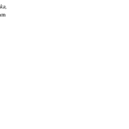
ka,
am