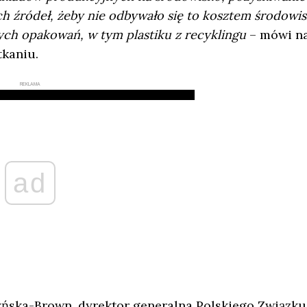
źródeł, żeby nie odbywało się to kosztem środowis
ych opakowań, w tym plastiku z recyklingu
– mówi n
kaniu.
REKLAMA
ad
ska-Brown, dyrektor generalna Polskiego Związku