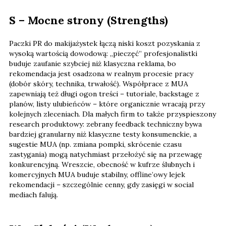
S – Mocne strony (Strengths)
Paczki PR do makijażystek łączą niski koszt pozyskania z
wysoką wartością dowodową: „pieczęć” profesjonalistki
buduje zaufanie szybciej niż klasyczna reklama, bo
rekomendacja jest osadzona w realnym procesie pracy
(dobór skóry, technika, trwałość). Współprace z MUA
zapewniają też długi ogon treści – tutoriale, backstage z
planów, listy ulubieńców – które organicznie wracają przy
kolejnych zleceniach. Dla małych firm to także przyspieszony
research produktowy: zebrany feedback techniczny bywa
bardziej granularny niż klasyczne testy konsumenckie, a
sugestie MUA (np. zmiana pompki, skrócenie czasu
zastygania) mogą natychmiast przełożyć się na przewagę
konkurencyjną. Wreszcie, obecność w kufrze ślubnych i
komercyjnych MUA buduje stabilny, offline’owy lejek
rekomendacji – szczególnie cenny, gdy zasięgi w social
mediach falują.