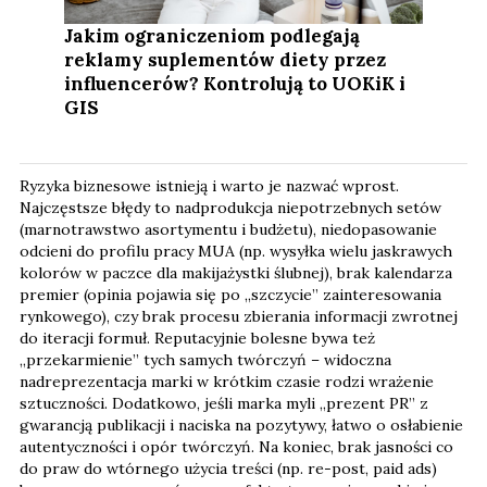
Jakim ograniczeniom podlegają
reklamy suplementów diety przez
influencerów? Kontrolują to UOKiK i
GIS
Ryzyka biznesowe istnieją i warto je nazwać wprost.
Najczęstsze błędy to nadprodukcja niepotrzebnych setów
(marnotrawstwo asortymentu i budżetu), niedopasowanie
odcieni do profilu pracy MUA (np. wysyłka wielu jaskrawych
kolorów w paczce dla makijażystki ślubnej), brak kalendarza
premier (opinia pojawia się po „szczycie” zainteresowania
rynkowego), czy brak procesu zbierania informacji zwrotnej
do iteracji formuł. Reputacyjnie bolesne bywa też
„przekarmienie” tych samych twórczyń – widoczna
nadreprezentacja marki w krótkim czasie rodzi wrażenie
sztuczności. Dodatkowo, jeśli marka myli „prezent PR” z
gwarancją publikacji i naciska na pozytywy, łatwo o osłabienie
autentyczności i opór twórczyń. Na koniec, brak jasności co
do praw do wtórnego użycia treści (np. re-post, paid ads)