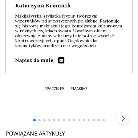
Katarzyna Kramnik
Makijażystka, stylistka fryzur, twórczyni
wizerunków od artystycznych po ślubne. Pasjonuje
się historią makijażu i jego kontekstem kulturowym
w różnych częściach świata. Uważnym okiem
obserwuje zmiany w branży i nie boi się wyrażać
kontrowersyjnych opinii. Orędowniczka
kosmetyków cruelty-free i wegańskich.
Napisz do mnie:
#PACZKI PR
#MAKIJAŻ
Andrzej i Marta Sterniccy
Marta i
▶
POWIĄZANE ARTYKUŁY