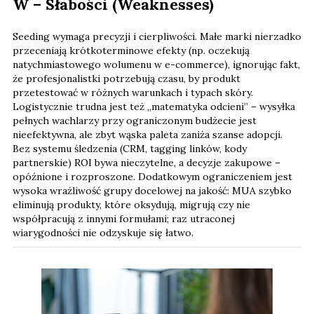
W – Słabości (Weaknesses)
Seeding wymaga precyzji i cierpliwości. Małe marki nierzadko
przeceniają krótkoterminowe efekty (np. oczekują
natychmiastowego wolumenu w e-commerce), ignorując fakt,
że profesjonalistki potrzebują czasu, by produkt
przetestować w różnych warunkach i typach skóry.
Logistycznie trudna jest też „matematyka odcieni” – wysyłka
pełnych wachlarzy przy ograniczonym budżecie jest
nieefektywna, ale zbyt wąska paleta zaniża szanse adopcji.
Bez systemu śledzenia (CRM, tagging linków, kody
partnerskie) ROI bywa nieczytelne, a decyzje zakupowe –
opóźnione i rozproszone. Dodatkowym ograniczeniem jest
wysoka wrażliwość grupy docelowej na jakość: MUA szybko
eliminują produkty, które oksydują, migrują czy nie
współpracują z innymi formułami; raz utraconej
wiarygodności nie odzyskuje się łatwo.