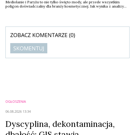
Mediolanie i Paryżu to nie tylko święto mody, ale przede wszystkim
poligon doświadczalny dla branży kosmetycznej. Jak wynika z analizy
serwisu The Industry Beauty, trendy prezentowane na wybiegach
stanowią bezpośrednią zapowiedź tego, co w nadchodzących sezonach
stanie się „hero product” w koszykach zakupowych konsumentów.
Zatem w które kategorie i formuły warto ...
ZOBACZ KOMENTARZE (
0
)
SKOMENTUJ
Komentarze (
0
)
Nie znaleziono komentarzy
Zostaw swoje komentarze
Imię (Wymagane)
OGŁOSZENIA
Anuluj
06.08.2026 13:34
Prześlij komentarz
Dyscyplina, dekontaminacja,
dbałość: GIS stawia