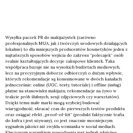
Wysyłka paczek PR do makijażystek (zarówno
profesjonalnych MUA, jak i twórczyń urodowych działających
lokalnie) to dla mniejszych producentów kosmetyków jeden z
najtańszych sposobów wejścia do zakresu “polecajek” osób
realnie kształtujących decyzje zakupowe klientek. Taka
współpraca bazuje nie na wysokich budżetach mediowych,
lecz na precyzyjnym doborze odbiorczyń o dużym wpływie,
których rekomendacje są konsumowane w dwóch kanałach
jednocześnie: online (UGC, testy, tutoriale) i offline (usługi
płatne na stanowisku makijażu, rekomendacje na żywo w
trakcie prób ślubnych, sesji zdjęciowych czy warsztatów).
Dzięki temu małe marki mogą szybciej budować
wiarygodność, skracać czas do pierwszych testów produktu
oraz osiągać efekt „proof-of-kit” (produkt faktycznie trafia
do kufra i jest używany), co jest znacznie mocniejszym
sygnałem jakości niż zwykła wzmianka w social mediach.
Kluczowym warunkiem powodzenia jest jednak właściwe