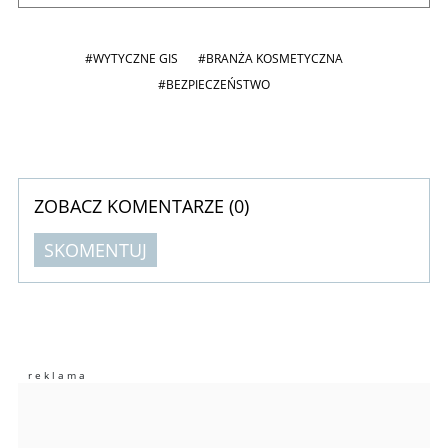
#WYTYCZNE GIS
#BRANŻA KOSMETYCZNA
#BEZPIECZEŃSTWO
ZOBACZ KOMENTARZE (
0
)
SKOMENTUJ
Komentarze (
0
)
Nie znaleziono komentarzy
Zostaw swoje komentarze
Imię (Wymagane)
Anuluj