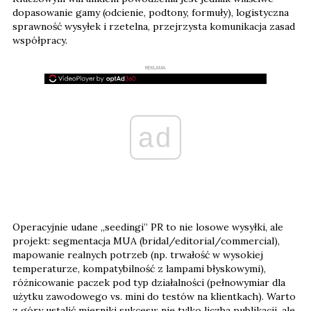
dopasowanie gamy (odcienie, podtony, formuły), logistyczna
sprawność wysyłek i rzetelna, przejrzysta komunikacja zasad
współpracy.
REKLAMA
ad
Operacyjnie udane „seedingi” PR to nie losowe wysyłki, ale
projekt: segmentacja MUA (bridal/editorial/commercial),
mapowanie realnych potrzeb (np. trwałość w wysokiej
temperaturze, kompatybilność z lampami błyskowymi),
różnicowanie paczek pod typ działalności (pełnowymiar dla
użytku zawodowego vs. mini do testów na klientkach). Warto
z góry ustalić mierniki sukcesu: nie tylko liczba publikacji, ale