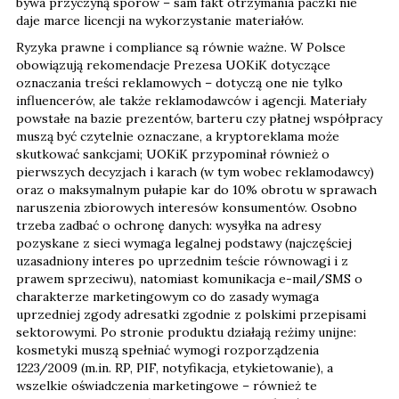
bywa przyczyną sporów – sam fakt otrzymania paczki nie
daje marce licencji na wykorzystanie materiałów.
Ryzyka prawne i compliance są równie ważne. W Polsce
obowiązują rekomendacje Prezesa UOKiK dotyczące
oznaczania treści reklamowych – dotyczą one nie tylko
influencerów, ale także reklamodawców i agencji. Materiały
powstałe na bazie prezentów, barteru czy płatnej współpracy
muszą być czytelnie oznaczane, a kryptoreklama może
skutkować sankcjami; UOKiK przypominał również o
pierwszych decyzjach i karach (w tym wobec reklamodawcy)
oraz o maksymalnym pułapie kar do 10% obrotu w sprawach
naruszenia zbiorowych interesów konsumentów. Osobno
trzeba zadbać o ochronę danych: wysyłka na adresy
pozyskane z sieci wymaga legalnej podstawy (najczęściej
uzasadniony interes po uprzednim teście równowagi i z
prawem sprzeciwu), natomiast komunikacja e-mail/SMS o
charakterze marketingowym co do zasady wymaga
uprzedniej zgody adresatki zgodnie z polskimi przepisami
sektorowymi. Po stronie produktu działają reżimy unijne:
kosmetyki muszą spełniać wymogi rozporządzenia
1223/2009 (m.in. RP, PIF, notyfikacja, etykietowanie), a
wszelkie oświadczenia marketingowe – również te