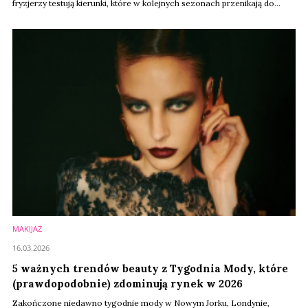
fryzjerzy testują kierunki, które w kolejnych sezonach przenikają do
kosmetyków, kampanii marketingowych i ofert największych marek
beauty. Tegoroczny Paris Haute Couture Fashion Week pokazał, że
branża powoli odchodzi od estetyki "clean girl". Stawia za to na większą
ekspresję, nie ...
MAKIJAŻ
16.03.2026
5 ważnych trendów beauty z Tygodnia Mody, które
(prawdopodobnie) zdominują rynek w 2026
Zakończone niedawno tygodnie mody w Nowym Jorku, Londynie,