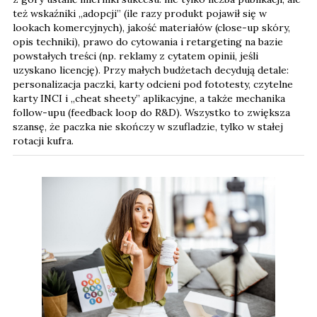
też wskaźniki „adopcji” (ile razy produkt pojawił się w
lookach komercyjnych), jakość materiałów (close-up skóry,
opis techniki), prawo do cytowania i retargeting na bazie
powstałych treści (np. reklamy z cytatem opinii, jeśli
uzyskano licencję). Przy małych budżetach decydują detale:
personalizacja paczki, karty odcieni pod fototesty, czytelne
karty INCI i „cheat sheety” aplikacyjne, a także mechanika
follow-upu (feedback loop do R&D). Wszystko to zwiększa
szansę, że paczka nie skończy w szufladzie, tylko w stałej
rotacji kufra.