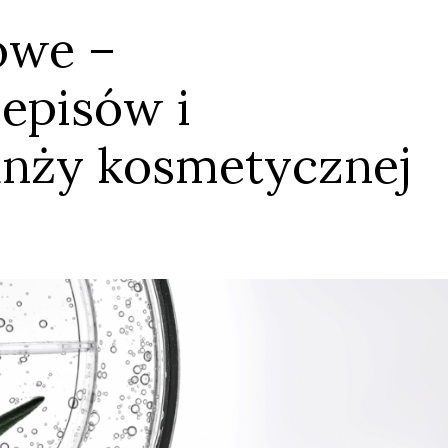
owe –
episów i
anży kosmetycznej