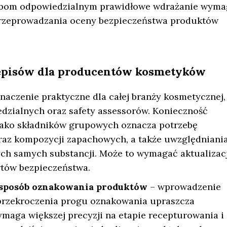
sobom odpowiedzialnym prawidłowe wdrażanie wym
przeprowadzania oceny bezpieczeństwa produktów
episów dla producentów kosmetyków
aczenie praktyczne dla całej branży kosmetycznej,
dzialnych oraz safety assessorów. Konieczność
jako składników grupowych oznacza potrzebę
raz kompozycji zapachowych, a także uwzględniani
ch samych substancji. Może to wymagać aktualizacj
rtów bezpieczeństwa.
sposób oznakowania produktów
– wprowadzenie
 przekroczenia progu oznakowania upraszcza
ymaga większej precyzji na etapie recepturowania i