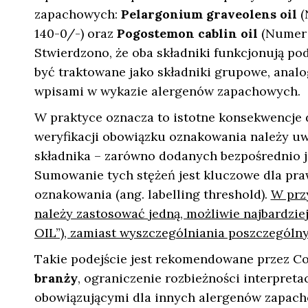
zapachowych:
Pelargonium graveolens oil
(
140-0/-) oraz
Pogostemon cablin oil
(Numer 
Stwierdzono, że oba składniki funkcjonują po
być traktowane jako składniki grupowe, analo
wpisami w wykazie alergenów zapachowych.
W praktyce oznacza to istotne konsekwencje
weryfikacji obowiązku oznakowania należy uw
składnika – zarówno dodanych bezpośrednio j
Sumowanie tych stężeń jest kluczowe dla pra
oznakowania (ang. labelling threshold).
W prz
należy zastosować jedną, możliwie najbard
OIL”), zamiast wyszczególniania poszczególn
Takie podejście jest rekomendowane przez C
branży
, ograniczenie rozbieżności interpret
obowiązującymi dla innych alergenów zapach