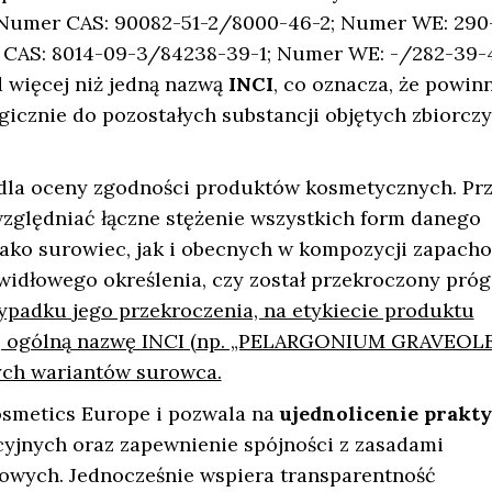
Numer CAS: 90082-51-2/8000-46-2; Numer WE: 290
CAS: 8014-09-3/84238-39-1; Numer WE: -/282-39-4
d więcej niż jedną nazwą
INCI
, co oznacza, że powin
gicznie do pozostałych substancji objętych zbiorcz
 dla oceny zgodności produktów kosmetycznych. Pr
zględniać łączne stężenie wszystkich form danego
ako surowiec, jak i obecnych w kompozycji zapacho
widłowego określenia, czy został przekroczony próg
ypadku jego przekroczenia, na etykiecie produktu
ziej ogólną nazwę INCI (np. „PELARGONIUM GRAVEOL
ych wariantów surowca.
osmetics Europe i pozwala na
ujednolicenie prakt
acyjnych oraz zapewnienie spójności z zasadami
owych. Jednocześnie wspiera transparentność