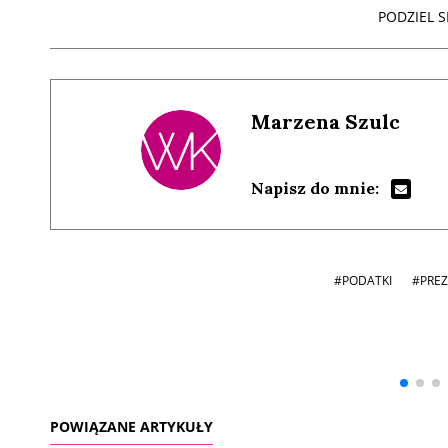
PODZIEL SI
Marzena Szulc
Napisz do mnie:
#PODATKI
#PRE
Andrzej i Marta
Marta i Andrzej
Sterniccy
Sterniccy
▶
▶
POWIĄZANE ARTYKUŁY