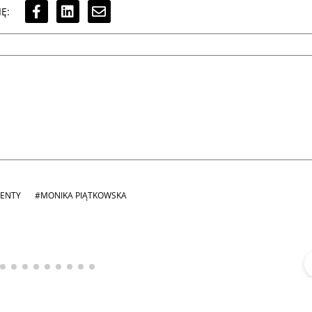
Ę:
ZENTY
#MONIKA PIĄTKOWSKA
Michał Stężalski
FineDiningWeek
▶
▶