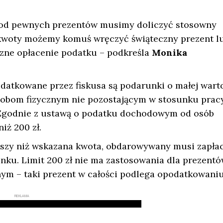
i od pewnych prezentów musimy doliczyć stosowny
j kwoty możemy komuś wręczyć świąteczny prezent l
eczne opłacenie podatku – podkreśla
Monika
odatkowane przez fiskusa są podarunki o małej warto
sobom fizycznym nie pozostającym w stosunku prac
 Zgodnie z ustawą o podatku dochodowym od osób
niż 200 zł.
szy niż wskazana kwota, obdarowywany musi zapłac
u. Limit 200 zł nie ma zastosowania dla prezentó
ym – taki prezent w całości podlega opodatkowaniu
REKLAMA