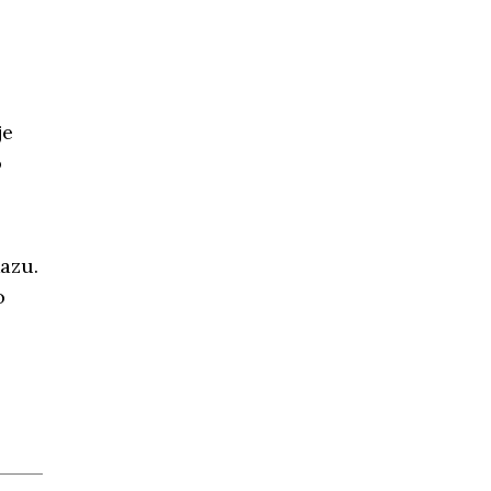
je
o
azu.
o