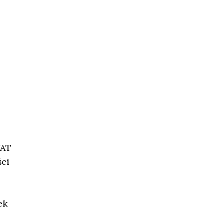
VAT
ci
ek