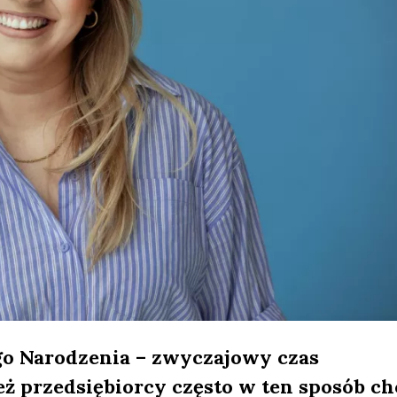
ego Narodzenia – zwyczajowy czas
 przedsiębiorcy często w ten sposób ch