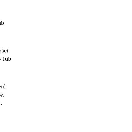
ub
ści.
y lub
ić
w,
.