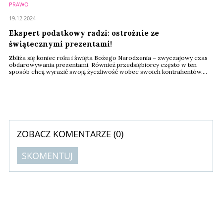
PRAWO
19.12.2024
Ekspert podatkowy radzi: ostrożnie ze
świątecznymi prezentami!
Zbliża się koniec roku i święta Bożego Narodzenia – zwyczajowy czas
obdarowywania prezentami. Również przedsiębiorcy często w ten
sposób chcą wyrazić swoją życzliwość wobec swoich kontrahentów.
Jakich kwot nie przekraczać, żeby nie zapłacić podatku? Jakie prezenty
możemy dawać na święta (i nie tylko) naszym kontrahentom?
ZOBACZ KOMENTARZE (
0
)
SKOMENTUJ
Komentarze (
0
)
Nie znaleziono komentarzy
Zostaw swoje komentarze
Imię (Wymagane)