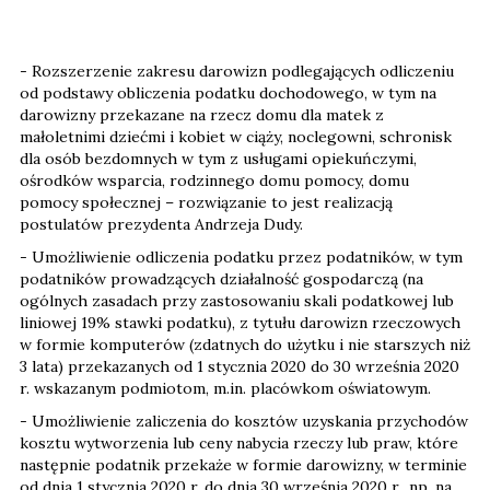
- Rozszerzenie zakresu darowizn podlegających odliczeniu
od podstawy obliczenia podatku dochodowego, w tym na
darowizny przekazane na rzecz domu dla matek z
małoletnimi dziećmi i kobiet w ciąży, noclegowni, schronisk
dla osób bezdomnych w tym z usługami opiekuńczymi,
ośrodków wsparcia, rodzinnego domu pomocy, domu
pomocy społecznej – rozwiązanie to jest realizacją
postulatów prezydenta Andrzeja Dudy.
- Umożliwienie odliczenia podatku przez podatników, w tym
podatników prowadzących działalność gospodarczą (na
ogólnych zasadach przy zastosowaniu skali podatkowej lub
liniowej 19% stawki podatku), z tytułu darowizn rzeczowych
w formie komputerów (zdatnych do użytku i nie starszych niż
3 lata) przekazanych od 1 stycznia 2020 do 30 września 2020
r. wskazanym podmiotom, m.in. placówkom oświatowym.
- Umożliwienie zaliczenia do kosztów uzyskania przychodów
kosztu wytworzenia lub ceny nabycia rzeczy lub praw, które
następnie podatnik przekaże w formie darowizny, w terminie
od dnia 1 stycznia 2020 r. do dnia 30 września 2020 r., np. na