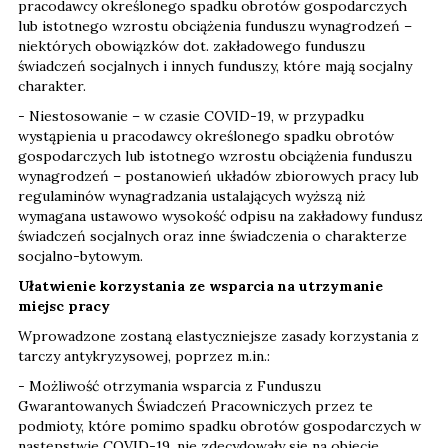
pracodawcy określonego spadku obrotów gospodarczych
lub istotnego wzrostu obciążenia funduszu wynagrodzeń –
niektórych obowiązków dot. zakładowego funduszu
świadczeń socjalnych i innych funduszy, które mają socjalny
charakter.
- Niestosowanie – w czasie COVID-19, w przypadku
wystąpienia u pracodawcy określonego spadku obrotów
gospodarczych lub istotnego wzrostu obciążenia funduszu
wynagrodzeń – postanowień układów zbiorowych pracy lub
regulaminów wynagradzania ustalających wyższą niż
wymagana ustawowo wysokość odpisu na zakładowy fundusz
świadczeń socjalnych oraz inne świadczenia o charakterze
socjalno-bytowym.
Ułatwienie korzystania ze wsparcia na utrzymanie
miejsc pracy
Wprowadzone zostaną elastyczniejsze zasady korzystania z
tarczy antykryzysowej, poprzez m.in.:
- Możliwość otrzymania wsparcia z Funduszu
Gwarantowanych Świadczeń Pracowniczych przez te
podmioty, które pomimo spadku obrotów gospodarczych w
następstwie COVID-19, nie zdecydowały się na objęcie