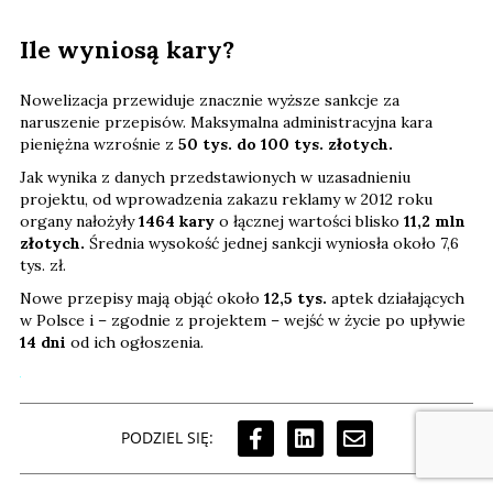
Ile wyniosą kary?
Nowelizacja przewiduje znacznie wyższe sankcje za
naruszenie przepisów. Maksymalna administracyjna kara
pieniężna wzrośnie z
50 tys. do 100 tys. złotych.
Jak wynika z danych przedstawionych w uzasadnieniu
projektu, od wprowadzenia zakazu reklamy w 2012 roku
organy nałożyły
1464 kary
o łącznej wartości blisko
11,2 mln
złotych.
Średnia wysokość jednej sankcji wyniosła około 7,6
tys. zł.
Nowe przepisy mają objąć około
12,5 tys.
aptek działających
w Polsce i – zgodnie z projektem – wejść w życie po upływie
14 dni
od ich ogłoszenia.
PODZIEL SIĘ: