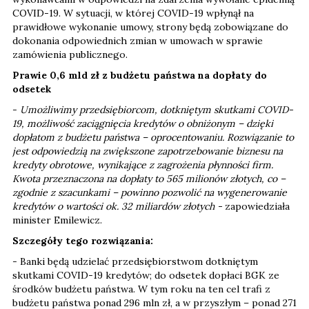
COVID-19. W sytuacji, w której COVID-19 wpłynął na
prawidłowe wykonanie umowy, strony będą zobowiązane do
dokonania odpowiednich zmian w umowach w sprawie
zamówienia publicznego.
Prawie 0,6 mld zł z budżetu państwa na dopłaty do
odsetek
-
Umożliwimy przedsiębiorcom, dotkniętym skutkami COVID-
19, możliwość zaciągnięcia kredytów o obniżonym – dzięki
dopłatom z budżetu państwa – oprocentowaniu. Rozwiązanie to
jest odpowiedzią na zwiększone zapotrzebowanie biznesu na
kredyty obrotowe, wynikające z zagrożenia płynności firm.
Kwota przeznaczona na dopłaty to 565 milionów złotych, co –
zgodnie z szacunkami – powinno pozwolić na wygenerowanie
kredytów o wartości ok. 32 miliardów złotych -
zapowiedziała
minister Emilewicz.
Szczegóły tego rozwiązania:
- Banki będą udzielać przedsiębiorstwom dotkniętym
skutkami COVID-19 kredytów; do odsetek dopłaci BGK ze
środków budżetu państwa. W tym roku na ten cel trafi z
budżetu państwa ponad 296 mln zł, a w przyszłym – ponad 271