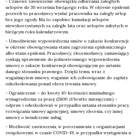
- Czasowe zawieszenie obowiązku odbierania zaległych
urlopów do 30 września bieżącego roku. W okresie epidemii
pozwoli to pracodawcy wysłać pracownika na zaległy urlop
bez jego zgody. Ma to zapobiec kumulacji urlopów
niewykorzystanych za zaległe lata oraz urlopów nabytych w
bieżącym roku kalendarzowym.
- Umożliwienie wypowiedzenia umów o zakazie konkurencji
w okresie obowiązywania stanu zagrożenia epidemicznego
albo stanu epidemii. Pracodawcy, zleceniodawcy, zamawiający
zyskają uprawnienie do jednostronnego wypowiedzenia
umowy o zakazie konkurencji obowiązującym po ustaniu
danego stosunku prawnego. Dzięki temu, wraz z
wygaśnięciem umowy, wygaśnie ich zobowiązanie do zapłaty
odszkodowania ponad okres trwania umowy.
- Ograniczenie – do kwoty 10-krotności minimalnego
wynagrodzenia za pracę (2600 zł brutto miesięcznie) –
odpraw i odszkodowań w przypadku ustania stosunku pracy,
rozwiązania umowy agencyjnej, umowy zlecenia, czy innej
umowy o świadczenie usług.
- Możliwość zawieszenia, w porozumieniu z organizacjami
związkowymi, w czasie COVID-19, w przypadku wystąpienia u