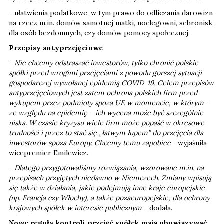
- ułatwienia podatkowe, w tym prawo do odliczania darowizn
na rzecz m.in. domów samotnej matki, noclegowni, schronisk
dla osób bezdomnych, czy domów pomocy społecznej.
Przepisy antyprzejęciowe
-
Nie chcemy odstraszać inwestorów, tylko chronić polskie
spółki przed wrogimi przejęciami z powodu gorszej sytuacji
gospodarczej wywołanej epidemią COVID-19. Celem przepisów
antyprzejęciowych jest zatem ochrona polskich firm przed
wykupem przez podmioty spoza UE w momencie, w którym –
ze względu na epidemię – ich wycena może być szczególnie
niska. W czasie kryzysu wiele firm może popaść w okresowe
trudności i przez to stać się „łatwym łupem” do przejęcia dla
inwestorów spoza Europy. Chcemy temu zapobiec
- wyjaśniła
wicepremier Emilewicz.
- Dlatego przygotowaliśmy rozwiązania, wzorowane m.in. na
przepisach przyjętych niedawno w Niemczech. Zmiany wpisują
się także w działania, jakie podejmują inne kraje europejskie
(np. Francja czy Włochy), a także pozaeuropejskie, dla ochrony
krajowych spółek w interesie publicznym
- dodała.
Nowe reguły kontroli przejęć spółek mają obowiązywać