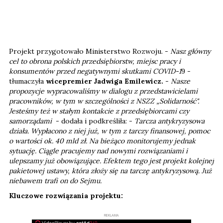
Projekt przygotowało Ministerstwo Rozwoju. -
Nasz główny
cel to obrona polskich przedsiębiorstw, miejsc pracy i
konsumentów przed negatywnymi skutkami COVID-1
9 -
tłumaczyła
wicepremier Jadwiga Emilewicz.
-
Nasze
propozycje wypracowaliśmy w dialogu z przedstawicielami
pracowników, w tym w szczególności z NSZZ „Solidarność".
Jesteśmy też w stałym kontakcie z przedsiębiorcami czy
samorządami
- dodała i podkreśliła: -
Tarcza antykryzysowa
działa. Wypłacono z niej już, w tym z tarczy finansowej, pomoc
o wartości ok. 40 mld zł. Na bieżąco monitorujemy jednak
sytuację. Ciągle pracujemy nad nowymi rozwiązaniami i
ulepszamy już obowiązujące. Efektem tego jest projekt kolejnej
pakietowej ustawy, która złoży się na tarczę antykryzysową. Już
niebawem trafi on do Sejmu.
Kluczowe rozwiązania projektu:
REKLAMA