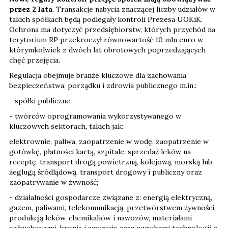
przez 2 lata
. Transakcje nabycia znaczącej liczby udziałów w
takich spółkach będą podlegały kontroli Prezesa UOKiK.
Ochrona ma dotyczyć przedsiębiorstw, których przychód na
terytorium RP przekroczył równowartość 10 mln euro w
którymkolwiek z dwóch lat obrotowych poprzedzających
chęć przejęcia.
Regulacja obejmuje branże kluczowe dla zachowania
bezpieczeństwa, porządku i zdrowia publicznego m.in.:
- spółki publiczne,
- twórców oprogramowania wykorzystywanego w
kluczowych sektorach, takich jak:
elektrownie, paliwa, zaopatrzenie w wodę, zaopatrzenie w
gotówkę, płatności kartą, szpitale, sprzedaż leków na
receptę, transport drogą powietrzną, kolejową, morską lub
żeglugą śródlądową, transport drogowy i publiczny oraz
zaopatrywanie w żywność;
- działalności gospodarcze związane z: energią elektryczną,
gazem, paliwami, telekomunikacją, przetwórstwem żywności,
produkcją leków, chemikaliów i nawozów, materiałami