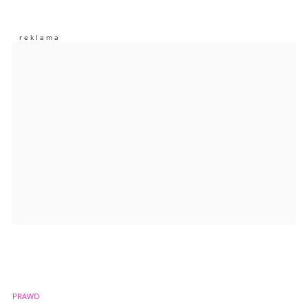
Nie znaleziono komentarzy
Zostaw swoje komentarze
Imię (Wymagane)
Anuluj
Prześlij komentarz
PRAWO