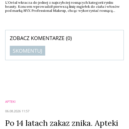
L‘Oréal wkracza do jednej z najszybciej rosnących kategorii rynku
beauty. Koncern wprowadził pierwszą linię mgiełek do ciała i włosów
pod marką NYX Professional Makeup, chcąc wykorzystać rosnącą
popularność przystępnych cenowo zapachów wśród przedstawicieli
pokolenia Z. To kolejny sygnał, że przyszłość rynku perfum coraz
mocniej przesuwa się w stronę produktów typu body mist
ZOBACZ KOMENTARZE (
0
)
SKOMENTUJ
Komentarze (
0
)
Nie znaleziono komentarzy
Zostaw swoje komentarze
Imię (Wymagane)
APTEKI
Anuluj
06.08.2026 11:57
Prześlij komentarz
Po 14 latach zakaz znika. Apteki