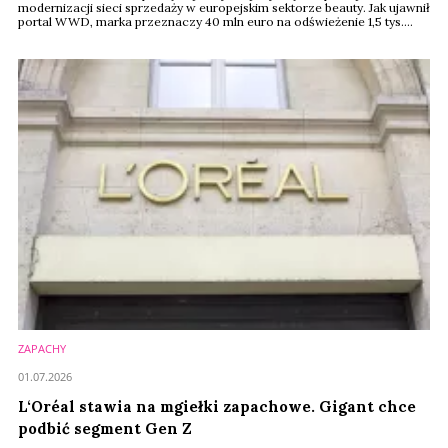
modernizacji sieci sprzedaży w europejskim sektorze beauty. Jak ujawnił
portal WWD, marka przeznaczy 40 mln euro na odświeżenie 1,5 tys.
butików w 30 krajach. To nie tylko zmiana wystroju – przebudowa ma
przygotować sklepy na rozwój nowych kategorii, w tym perfum
premium, makijażu i pielęgnacji skóry.
ZAPACHY
01.07.2026
L‘Oréal stawia na mgiełki zapachowe. Gigant chce
podbić segment Gen Z