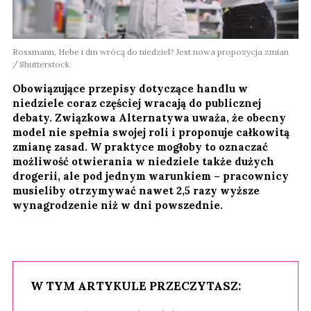
Rossmann, Hebe i dm wrócą do niedziel? Jest nowa propozycja zmian
Shutterstock
Obowiązujące przepisy dotyczące handlu w
niedziele coraz częściej wracają do publicznej
debaty. Związkowa Alternatywa uważa, że obecny
model nie spełnia swojej roli i proponuje całkowitą
zmianę zasad. W praktyce mogłoby to oznaczać
możliwość otwierania w niedziele także dużych
drogerii, ale pod jednym warunkiem – pracownicy
musieliby otrzymywać nawet 2,5 razy wyższe
wynagrodzenie niż w dni powszednie.
W TYM ARTYKULE PRZECZYTASZ: