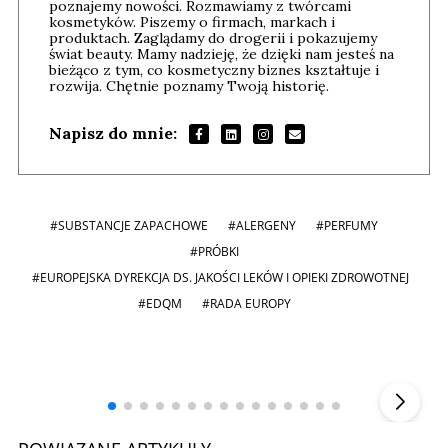
poznajemy nowości. Rozmawiamy z twórcami
kosmetyków. Piszemy o firmach, markach i
produktach. Zaglądamy do drogerii i pokazujemy
świat beauty. Mamy nadzieję, że dzięki nam jesteś na
bieżąco z tym, co kosmetyczny biznes kształtuje i
rozwija. Chętnie poznamy Twoją historię.
Napisz do mnie:
#SUBSTANCJE ZAPACHOWE
#ALERGENY
#PERFUMY
#PRÓBKI
#EUROPEJSKA DYREKCJA DS. JAKOŚCI LEKÓW I OPIEKI ZDROWOTNEJ
#EDQM
#RADA EUROPY
Andrzej i Marta Sterniccy
Marta i
▶