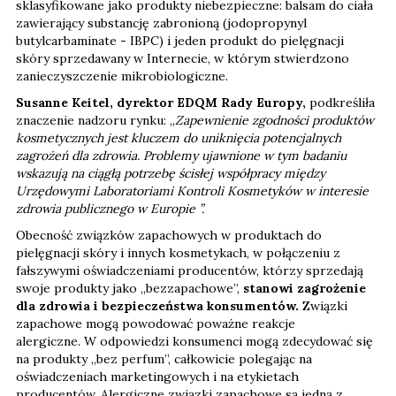
sklasyfikowane jako produkty niebezpieczne: balsam do ciała
zawierający substancję zabronioną (jodopropynyl
butylcarbaminate - IBPC) i jeden produkt do pielęgnacji
skóry sprzedawany w Internecie, w którym stwierdzono
zanieczyszczenie mikrobiologiczne.
Susanne Keitel, dyrektor EDQM Rady Europy,
podkreśliła
znaczenie nadzoru rynku: „
Zapewnienie zgodności produktów
kosmetycznych jest kluczem do uniknięcia potencjalnych
zagrożeń dla zdrowia. Problemy ujawnione w tym badaniu
wskazują na ciągłą potrzebę ścisłej współpracy między
Urzędowymi Laboratoriami Kontroli Kosmetyków w interesie
zdrowia publicznego w Europie ”.
Obecność związków zapachowych w produktach do
pielęgnacji skóry i innych kosmetykach, w połączeniu z
fałszywymi oświadczeniami producentów, którzy sprzedają
swoje produkty jako „bezzapachowe”,
stanowi zagrożenie
dla zdrowia i bezpieczeństwa konsumentów.
Związki
zapachowe mogą powodować poważne reakcje
alergiczne. W odpowiedzi konsumenci mogą zdecydować się
na produkty „bez perfum”, całkowicie polegając na
oświadczeniach marketingowych i na etykietach
producentów. Alergiczne związki zapachowe są jedną z