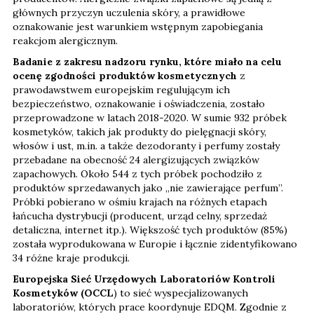
głównych przyczyn uczulenia skóry, a prawidłowe
oznakowanie jest warunkiem wstępnym zapobiegania
reakcjom alergicznym.
Badanie z zakresu nadzoru rynku, które miało na celu
ocenę zgodności produktów kosmetycznych
z
prawodawstwem europejskim regulującym ich
bezpieczeństwo, oznakowanie i oświadczenia, zostało
przeprowadzone w latach 2018-2020. W sumie 932 próbek
kosmetyków, takich jak produkty do pielęgnacji skóry,
włosów i ust, m.in. a także dezodoranty i perfumy zostały
przebadane na obecność 24 alergizujących związków
zapachowych. Około 544 z tych próbek pochodziło z
produktów sprzedawanych jako „nie zawierające perfum”.
Próbki pobierano w ośmiu krajach na różnych etapach
łańcucha dystrybucji (producent, urząd celny, sprzedaż
detaliczna, internet itp.). Większość tych produktów (85%)
została wyprodukowana w Europie i łącznie zidentyfikowano
34 różne kraje produkcji.
Europejska Sieć Urzędowych Laboratoriów Kontroli
Kosmetyków (OCCL
) to sieć wyspecjalizowanych
laboratoriów, których prace koordynuje EDQM. Zgodnie z