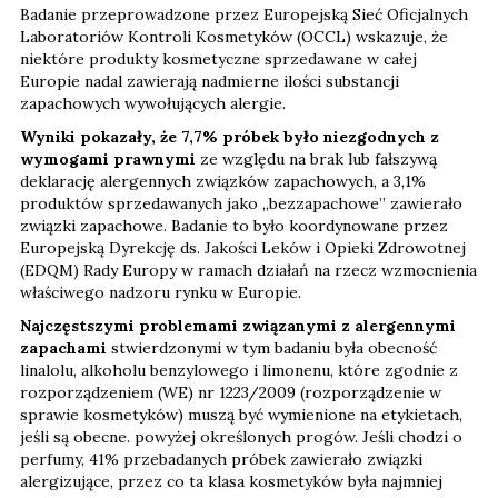
Badanie przeprowadzone przez Europejską Sieć Oficjalnych
Laboratoriów Kontroli Kosmetyków (OCCL) wskazuje, że
niektóre produkty kosmetyczne sprzedawane w całej
Europie nadal zawierają nadmierne ilości substancji
zapachowych wywołujących alergie.
Wyniki pokazały, że 7,7% próbek było niezgodnych z
wymogami prawnymi
ze względu na brak lub fałszywą
deklarację alergennych związków zapachowych, a 3,1%
produktów sprzedawanych jako „bezzapachowe” zawierało
związki zapachowe. Badanie to było koordynowane przez
Europejską Dyrekcję ds. Jakości Leków i Opieki Zdrowotnej
(EDQM) Rady Europy w ramach działań na rzecz wzmocnienia
właściwego nadzoru rynku w Europie.
Najczęstszymi problemami związanymi z alergennymi
zapachami
stwierdzonymi w tym badaniu była obecność
linalolu, alkoholu benzylowego i limonenu, które zgodnie z
rozporządzeniem (WE) nr 1223/2009 (rozporządzenie w
sprawie kosmetyków) muszą być wymienione na etykietach,
jeśli są obecne. powyżej określonych progów. Jeśli chodzi o
perfumy, 41% przebadanych próbek zawierało związki
alergizujące, przez co ta klasa kosmetyków była najmniej