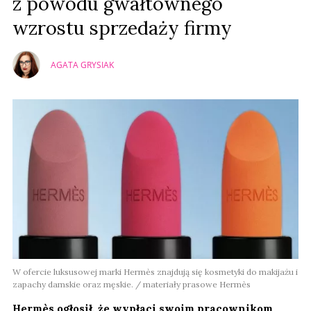
z powodu gwałtownego
wzrostu sprzedaży firmy
AGATA GRYSIAK
W ofercie luksusowej marki Hermès znajdują się kosmetyki do makijażu i
zapachy damskie oraz męskie. / materiały prasowe Hermès
Hermès ogłosił, że wypłaci swoim pracownikom