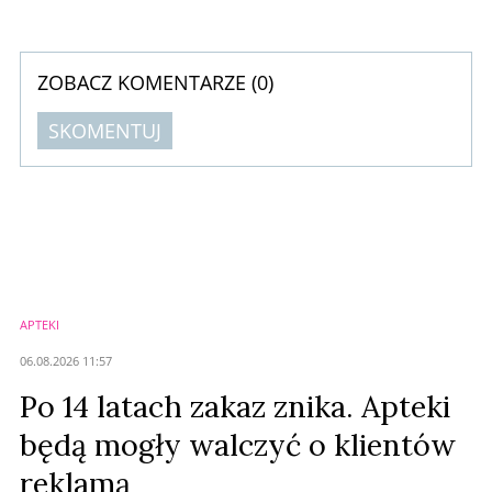
naszym rynku.
ZOBACZ KOMENTARZE (
0
)
SKOMENTUJ
Komentarze (
0
)
Nie znaleziono komentarzy
Zostaw swoje komentarze
Imię (Wymagane)
APTEKI
Anuluj
06.08.2026 11:57
Prześlij komentarz
Po 14 latach zakaz znika. Apteki
będą mogły walczyć o klientów
reklamą