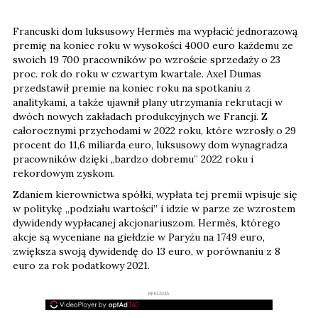
Francuski dom luksusowy Hermès ma wypłacić jednorazową
premię na koniec roku w wysokości 4000 euro każdemu ze
swoich 19 700 pracowników po wzroście sprzedaży o 23
proc. rok do roku w czwartym kwartale. Axel Dumas
przedstawił premie na koniec roku na spotkaniu z
analitykami, a także ujawnił plany utrzymania rekrutacji w
dwóch nowych zakładach produkcyjnych we Francji. Z
całorocznymi przychodami w 2022 roku, które wzrosły o 29
procent do 11,6 miliarda euro, luksusowy dom wynagradza
pracowników dzięki „bardzo dobremu” 2022 roku i
rekordowym zyskom.
Zdaniem kierownictwa spółki, wypłata tej premii wpisuje się
w politykę „podziału wartości” i idzie w parze ze wzrostem
dywidendy wypłacanej akcjonariuszom. Hermès, którego
akcje są wyceniane na giełdzie w Paryżu na 1749 euro,
zwiększa swoją dywidendę do 13 euro, w porównaniu z 8
euro za rok podatkowy 2021.
REKLAMA