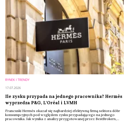
RYNEK I TRENDY
17.07.2026
Ile zysku przypada na jednego pracownika? Hermès
wyprzedza P&G, L‘Oréal i LVMH
Francuski Hermès okazał się najbardziej efektywną firmą sektora dóbr
konsumpcyjnych pod względem zysku przypadającego na jednego
pracownika. Jak wynika z analizy przygotowanej przez BestBrokers,
każdy zatrudniony w spółce generuje średnio ponad 200 tys. dolarów
zysku rocznie. W czołówce zestawienia znalazły się również Procter &