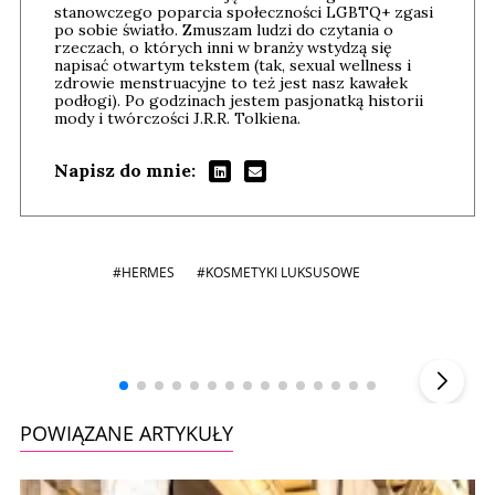
stanowczego poparcia społeczności LGBTQ+ zgasi
po sobie światło. Zmuszam ludzi do czytania o
rzeczach, o których inni w branży wstydzą się
napisać otwartym tekstem (tak, sexual wellness i
zdrowie menstruacyjne to też jest nasz kawałek
podłogi). Po godzinach jestem pasjonatką historii
mody i twórczości J.R.R. Tolkiena.
Napisz do mnie:
#HERMES
#KOSMETYKI LUKSUSOWE
Andrzej i Marta Sterniccy
Marta i
▶
POWIĄZANE ARTYKUŁY