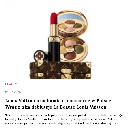
Gamble, Unilever, L‘Oréal oraz LVMH.
BEAUTY
01.07.2026
Louis Vuitton uruchamia e-commerce w Polsce.
Wraz z nim debiutuje La Beauté Louis Vuitton
To jedna z najważniejszych premier roku na polskim rynku luksusowego
beauty. Louis Vuitton uruchomił oficjalny sklep internetowy w Polsce, a
wraz z nim po raz pierwszy udostępnił polskim klientom kolekcję La
Beauté Louis Vuitton. Do tej pory kosmetyki tej linii nie były dostępne na