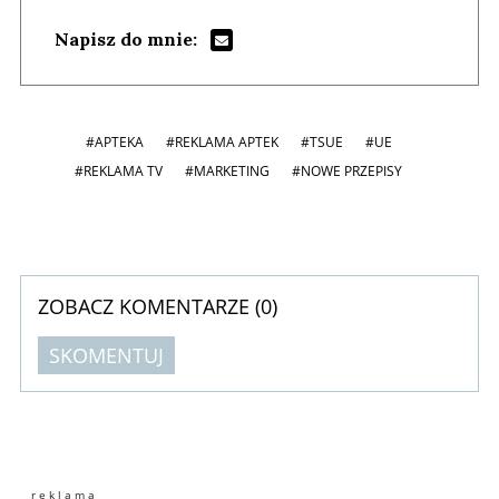
Napisz do mnie:
#APTEKA
#REKLAMA APTEK
#TSUE
#UE
#REKLAMA TV
#MARKETING
#NOWE PRZEPISY
ZOBACZ KOMENTARZE (
0
)
SKOMENTUJ
Komentarze (
0
)
Nie znaleziono komentarzy
Zostaw swoje komentarze
Imię (Wymagane)