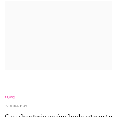
Anuluj
Prześlij komentarz
PRAWO
05.08.2026 11:49
Czy drogerie znów będą otwarte