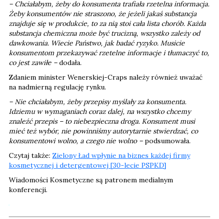
– Chciałabym, żeby do konsumenta trafiała rzetelna informacja.
Żeby konsumentów nie straszono, że jeżeli jakaś substancja
znajduje się w produkcie, to za nią stoi cała lista chorób. Każda
substancja chemiczna może być trucizną, wszystko zależy od
dawkowania. Wiecie Państwo, jak badać ryzyko. Musicie
konsumentom przekazywać rzetelne informacje i tłumaczyć to,
co jest zawiłe –
dodała.
Zdaniem minister Wenerskiej-Craps należy również uważać
na nadmierną regulację rynku.
– Nie chciałabym, żeby przepisy myślały za konsumenta.
Idziemu w wymaganiach coraz dalej, na wszystko chcemy
znaleźć przepis – to niebezpieczna droga. Konsument musi
mieć też wybór, nie powinniśmy autorytarnie stwierdzać, co
konsumentowi wolno, a czego nie wolno –
podsumowała.
Czytaj także:
Zielony Ład wpłynie na biznes każdej firmy
kosmetycznej i detergentowej [30-lecie PSPKD]
Wiadomości Kosmetyczne są patronem medialnym
konferencji.