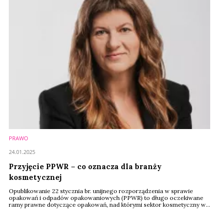
Kosmetycznego.
PRAWO
24.01.2025
Przyjęcie PPWR – co oznacza dla branży
kosmetycznej
Opublikowanie 22 stycznia br. unijnego rozporządzenia w sprawie
opakowań i odpadów opakowaniowych (PPWR) to długo oczekiwane
ramy prawne dotyczące opakowań, nad którymi sektor kosmetyczny w
Polsce i Europie pracował przez ostatnie dwa lata. To jeden z
kluczowych elementów Europejskiego Zielonego Ładu, wpływający na