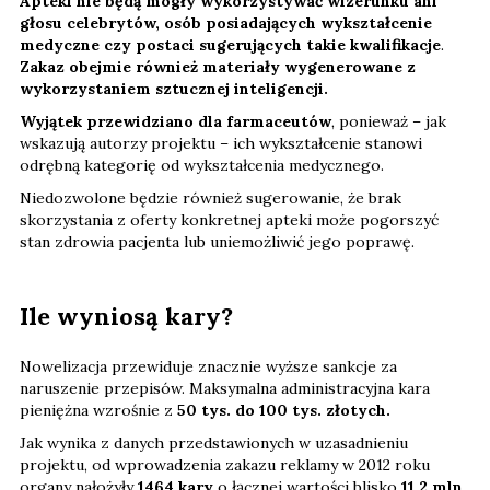
Apteki nie będą mogły wykorzystywać wizerunku ani
głosu celebrytów, osób posiadających wykształcenie
medyczne czy postaci sugerujących takie kwalifikacje
.
Zakaz obejmie również materiały wygenerowane z
wykorzystaniem sztucznej inteligencji.
Wyjątek przewidziano dla farmaceutów
, ponieważ – jak
wskazują autorzy projektu – ich wykształcenie stanowi
odrębną kategorię od wykształcenia medycznego.
Niedozwolone będzie również sugerowanie, że brak
skorzystania z oferty konkretnej apteki może pogorszyć
stan zdrowia pacjenta lub uniemożliwić jego poprawę.
Ile wyniosą kary?
Nowelizacja przewiduje znacznie wyższe sankcje za
naruszenie przepisów. Maksymalna administracyjna kara
pieniężna wzrośnie z
50 tys. do 100 tys. złotych.
Jak wynika z danych przedstawionych w uzasadnieniu
projektu, od wprowadzenia zakazu reklamy w 2012 roku
organy nałożyły
1464 kary
o łącznej wartości blisko
11,2 mln