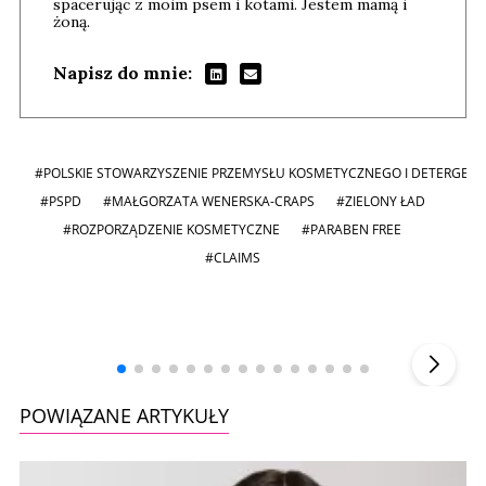
spacerując z moim psem i kotami. Jestem mamą i
żoną.
Napisz do mnie:
#POLSKIE STOWARZYSZENIE PRZEMYSŁU KOSMETYCZNEGO I DETERGE
#PSPD
#MAŁGORZATA WENERSKA-CRAPS
#ZIELONY ŁAD
#ROZPORZĄDZENIE KOSMETYCZNE
#PARABEN FREE
#CLAIMS
Andrzej i Marta Sterniccy
Marta i
▶
POWIĄZANE ARTYKUŁY