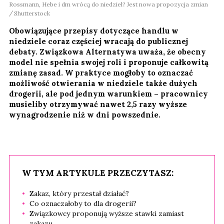
Rossmann, Hebe i dm wrócą do niedziel? Jest nowa propozycja zmian
Shutterstock
Obowiązujące przepisy dotyczące handlu w
niedziele coraz częściej wracają do publicznej
debaty. Związkowa Alternatywa uważa, że obecny
model nie spełnia swojej roli i proponuje całkowitą
zmianę zasad. W praktyce mogłoby to oznaczać
możliwość otwierania w niedziele także dużych
drogerii, ale pod jednym warunkiem – pracownicy
musieliby otrzymywać nawet 2,5 razy wyższe
wynagrodzenie niż w dni powszednie.
W TYM ARTYKULE PRZECZYTASZ:
Zakaz, który przestał działać?
Co oznaczałoby to dla drogerii?
Związkowcy proponują wyższe stawki zamiast
zakazu