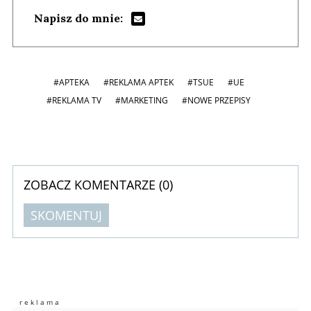
Napisz do mnie:
#APTEKA
#REKLAMA APTEK
#TSUE
#UE
#REKLAMA TV
#MARKETING
#NOWE PRZEPISY
ZOBACZ KOMENTARZE (
0
)
SKOMENTUJ
Komentarze (
0
)
Nie znaleziono komentarzy
Zostaw swoje komentarze
Imię (Wymagane)