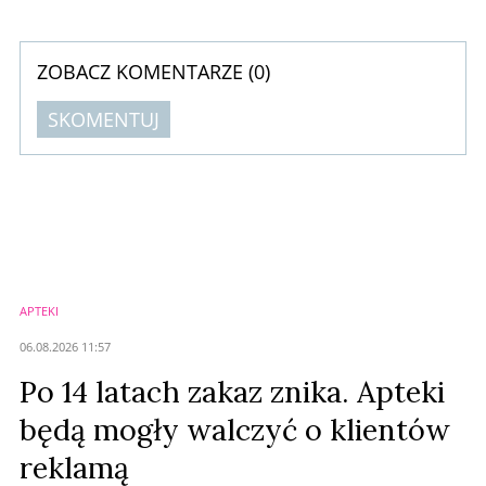
branżę kosmetyczną.
ZOBACZ KOMENTARZE (
0
)
SKOMENTUJ
Komentarze (
0
)
Nie znaleziono komentarzy
Zostaw swoje komentarze
Imię (Wymagane)
APTEKI
Anuluj
06.08.2026 11:57
Prześlij komentarz
Po 14 latach zakaz znika. Apteki
będą mogły walczyć o klientów
reklamą