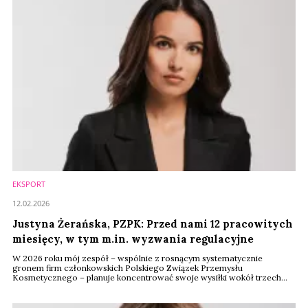
EKSPORT
12.02.2026
Justyna Żerańska, PZPK: Przed nami 12 pracowitych
miesięcy, w tym m.in. wyzwania regulacyjne
W 2026 roku mój zespół – wspólnie z rosnącym systematycznie
gronem firm członkowskich Polskiego Związek Przemysłu
Kosmetycznego – planuje koncentrować swoje wysiłki wokół trzech
kluczowych obszarów, odzwierciedlających zarówno największe
wyzwania regulacyjne, jak długofalowe potrzeby branży – zapowiada
Justyna Żerańska, dyrektor generalna Polskiego Związku Przemysłu