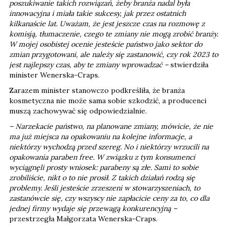
poszukiwanie takich rozwiązań, żeby branża nadal była
innowacyjna i miała takie sukcesy, jak przez ostatnich
kilkanaście lat. Uważam, że jest jeszcze czas na rozmowę z
komisją, tłumaczenie, czego te zmiany nie mogą zrobić branży.
W mojej osobistej ocenie jesteście państwo jako sektor do
zmian przygotowani, ale należy się zastanowić, czy rok 2023 to
jest najlepszy czas, aby te zmiany wprowadzać –
stwierdziła
minister Wenerska-Craps.
Zarazem minister stanowczo podkreśliła, że branża
kosmetyczna nie może sama sobie szkodzić, a producenci
muszą zachowywać się odpowiedzialnie.
– Narzekacie państwo, na planowane zmiany, mówicie, że nie
ma już miejsca na opakowaniu na kolejne informacje, a
niektórzy wychodzą przed szereg. No i niektórzy wrzucili na
opakowania paraben free. W związku z tym konsumenci
wyciągnęli prosty wniosek: parabeny są złe. Sami to sobie
zrobiliście, nikt o to nie prosił. Z takich działań rodzą się
problemy. Jeśli jesteście zrzeszeni w stowarzyszeniach, to
zastanówcie się, czy wszyscy nie zapłacicie ceny za to, co dla
jednej firmy wydaje się przewagą konkurencyjną –
przestrzegła Małgorzata Wenerska-Craps.