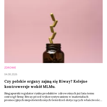
ZDROWIE
04.08.2026
Czy polskie organy zajmą się Riway? Kolejne
kontrowersje wokół MLMu.
Singapurski regulator rynku produktów zdrowotnych już lata temu
ostrzegł firmę Riway przed wykorzystywaniem w materiałach
promocyjnych niepotwierdzonych twierdzeń dotyczących właściwości
zdrowotnych oferowanych suplementów. Teraz w Polsce pojawiają się
pytania dotyczące statusu jednego z flagowych produktów spółki –