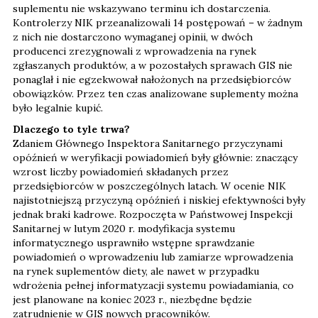
suplementu nie wskazywano terminu ich dostarczenia.
Kontrolerzy NIK przeanalizowali 14 postępowań – w żadnym
z nich nie dostarczono wymaganej opinii, w dwóch
producenci zrezygnowali z wprowadzenia na rynek
zgłaszanych produktów, a w pozostałych sprawach GIS nie
ponaglał i nie egzekwował nałożonych na przedsiębiorców
obowiązków. Przez ten czas analizowane suplementy można
było legalnie kupić.
Dlaczego to tyle trwa?
Zdaniem Głównego Inspektora Sanitarnego przyczynami
opóźnień w weryfikacji powiadomień były głównie: znaczący
wzrost liczby powiadomień składanych przez
przedsiębiorców w poszczególnych latach. W ocenie NIK
najistotniejszą przyczyną opóźnień i niskiej efektywności były
jednak braki kadrowe. Rozpoczęta w Państwowej Inspekcji
Sanitarnej w lutym 2020 r. modyfikacja systemu
informatycznego usprawniło wstępne sprawdzanie
powiadomień o wprowadzeniu lub zamiarze wprowadzenia
na rynek suplementów diety, ale nawet w przypadku
wdrożenia pełnej informatyzacji systemu powiadamiania, co
jest planowane na koniec 2023 r., niezbędne będzie
zatrudnienie w GIS nowych pracowników.