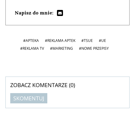
Napisz do mnie:
#APTEKA
#REKLAMA APTEK
#TSUE
#UE
#REKLAMA TV
#MARKETING
#NOWE PRZEPISY
ZOBACZ KOMENTARZE (
0
)
SKOMENTUJ
Komentarze (
0
)
Nie znaleziono komentarzy
Zostaw swoje komentarze