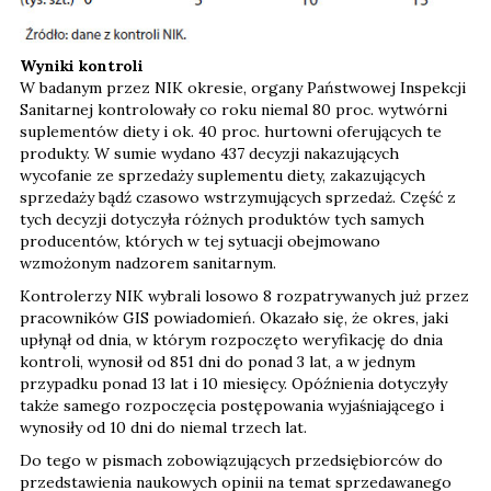
Wyniki kontroli
W badanym przez NIK okresie, organy Państwowej Inspekcji
Sanitarnej kontrolowały co roku niemal 80 proc. wytwórni
suplementów diety i ok. 40 proc. hurtowni oferujących te
produkty. W sumie wydano 437 decyzji nakazujących
wycofanie ze sprzedaży suplementu diety, zakazujących
sprzedaży bądź czasowo wstrzymujących sprzedaż. Część z
tych decyzji dotyczyła różnych produktów tych samych
producentów, których w tej sytuacji obejmowano
wzmożonym nadzorem sanitarnym.
Kontrolerzy NIK wybrali losowo 8 rozpatrywanych już przez
pracowników GIS powiadomień. Okazało się, że okres, jaki
upłynął od dnia, w którym rozpoczęto weryfikację do dnia
kontroli, wynosił od 851 dni do ponad 3 lat, a w jednym
przypadku ponad 13 lat i 10 miesięcy. Opóźnienia dotyczyły
także samego rozpoczęcia postępowania wyjaśniającego i
wynosiły od 10 dni do niemal trzech lat.
Do tego w pismach zobowiązujących przedsiębiorców do
przedstawienia naukowych opinii na temat sprzedawanego