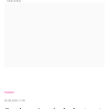
Imię (Wymagane)
Anuluj
Prześlij komentarz
PRAWO
05.08.2026 11:49