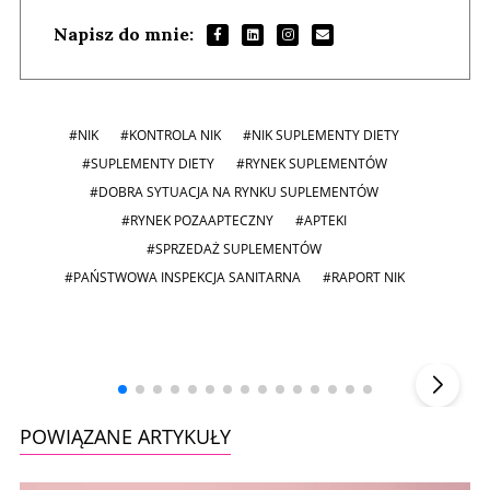
Napisz do mnie:
#NIK
#KONTROLA NIK
#NIK SUPLEMENTY DIETY
#SUPLEMENTY DIETY
#RYNEK SUPLEMENTÓW
#DOBRA SYTUACJA NA RYNKU SUPLEMENTÓW
#RYNEK POZAAPTECZNY
#APTEKI
#SPRZEDAŻ SUPLEMENTÓW
#PAŃSTWOWA INSPEKCJA SANITARNA
#RAPORT NIK
Andrzej i Marta Sterniccy
Marta i
▶
POWIĄZANE ARTYKUŁY