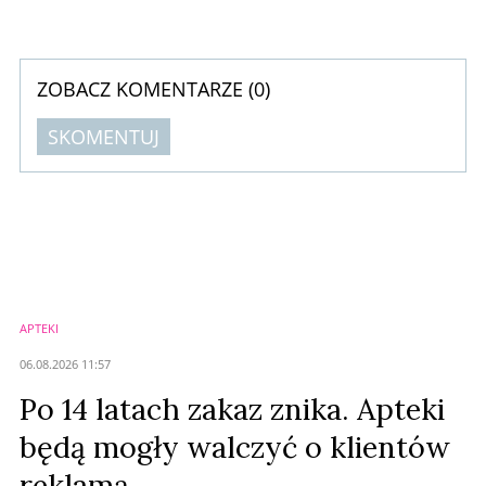
Najbardziej wyraźnie widać to wśród przedstawicieli pokolenia Z –
wynika z najnowszego raportu PMR Market Experts.
ZOBACZ KOMENTARZE (
0
)
SKOMENTUJ
Komentarze (
0
)
Nie znaleziono komentarzy
Zostaw swoje komentarze
Imię (Wymagane)
APTEKI
Anuluj
06.08.2026 11:57
Prześlij komentarz
Po 14 latach zakaz znika. Apteki
będą mogły walczyć o klientów
reklamą