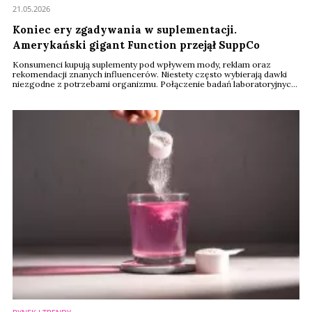
21.05.2026
Koniec ery zgadywania w suplementacji.
Amerykański gigant Function przejął SuppCo
Konsumenci kupują suplementy pod wpływem mody, reklam oraz
rekomendacji znanych influencerów. Niestety często wybierają dawki
niezgodne z potrzebami organizmu. Połączenie badań laboratoryjnych
z niezależną weryfikacją produktów ma całkowicie odmienić ten rynek.