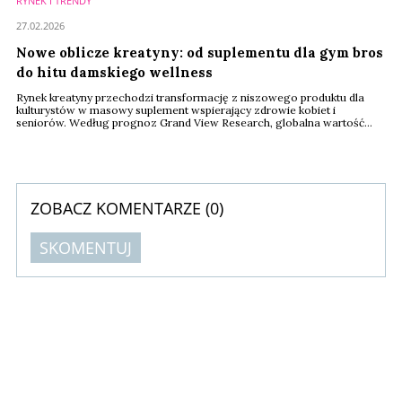
RYNEK I TRENDY
27.02.2026
Nowe oblicze kreatyny: od suplementu dla gym bros
do hitu damskiego wellness
Rynek kreatyny przechodzi transformację z niszowego produktu dla
kulturystów w masowy suplement wspierający zdrowie kobiet i
seniorów. Według prognoz Grand View Research, globalna wartość
tego sektora ma wzrosnąć czterokrotnie do 2030 roku, osiągając
poziom 4,2 miliarda dolarów przy imponującej rocznej stopie wzrostu
wynoszącej 25 proc.
ZOBACZ KOMENTARZE (
0
)
SKOMENTUJ
Komentarze (
0
)
Nie znaleziono komentarzy
Zostaw swoje komentarze
Imię (Wymagane)