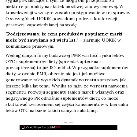
sygnały, świadczące o tym, że mogą oni przepłacać za
niektóre produkty na skutek możliwej zmowy cenowej. W
konsekwencji wszczęte zostało postępowanie w tej sprawie.
O szczegółach UOKiK powiadomi podczas konferencji
prasowej, zapowiedzianej na środę.
"
Podejrzewamy, że cena produktów popularnej marki
może być zawyżana od wielu lat.
" – alarmuje UOKiK w
komunikacie prasowym.
Według danych firmy badawczej PMR wartość rynku leków
OTC i suplementów diety (sprzedaż apteczna i
pozaapteczna) to już 13,2 mld zł. W przypadku suplementów
diety, w ocenie PMR, obecnie nie jest już możliwe
generowanie tak wysokich dynamik wzrostu sprzedaży, jak
jeszcze kilka lat temu. Wynika to m.in. ze wzrostu nasycenia
segmentu, rozwoju segmentu tanich marek własnych oraz
negatywnego PR odnośnie suplementów diety, co może
skutkować zwróceniem się części konsumentów w kierunku
leków OTC na bazie takich samych substancji.
REKLAMA