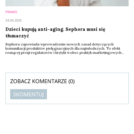
PRAWO
24.04.2026
Dzieci kupują anti-aging. Sephora musi się
tłumaczyć
Sephora zapowiada wprowadzenie nowych zasad dotyczących
komunikacji produktów pielęgnacyjnych dla najmłodszych. To efekt
rosnącej presji regulatorów i krytyki wobec praktyk marketingowych
branży beauty, która coraz częściej kieruje przekaz do nieletnich
konsumentów.
ZOBACZ KOMENTARZE (
0
)
SKOMENTUJ
Komentarze (
0
)
Nie znaleziono komentarzy
Zostaw swoje komentarze
Imię (Wymagane)