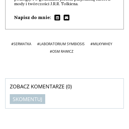
mody i twórczości J.R.R. Tolkiena.
Napisz do mnie:
#SERWATKA
#LABORATORIUM SYMBIOSIS
#MILKYWHEY
#OSM RAWICZ
ZOBACZ KOMENTARZE (
0
)
SKOMENTUJ
Komentarze (
0
)
Nie znaleziono komentarzy