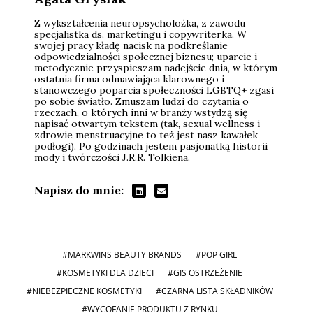
Z wykształcenia neuropsycholożka, z zawodu
specjalistka ds. marketingu i copywriterka. W
swojej pracy kładę nacisk na podkreślanie
odpowiedzialności społecznej biznesu; uparcie i
metodycznie przyspieszam nadejście dnia, w którym
ostatnia firma odmawiająca klarownego i
stanowczego poparcia społeczności LGBTQ+ zgasi
po sobie światło. Zmuszam ludzi do czytania o
rzeczach, o których inni w branży wstydzą się
napisać otwartym tekstem (tak, sexual wellness i
zdrowie menstruacyjne to też jest nasz kawałek
podłogi). Po godzinach jestem pasjonatką historii
mody i twórczości J.R.R. Tolkiena.
Napisz do mnie:
#MARKWINS BEAUTY BRANDS
#POP GIRL
#KOSMETYKI DLA DZIECI
#GIS OSTRZEŻENIE
#NIEBEZPIECZNE KOSMETYKI
#CZARNA LISTA SKŁADNIKÓW
#WYCOFANIE PRODUKTU Z RYNKU