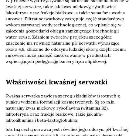
W procesie wykorzystywane są naturalne składniki obecne w
kwaśnej serwatce, takie jak kwas mlekowy, ryboflawina,
laktoferyna oraz frakcje białkowe, a także sama faza wodna
surowca. Filtrat serwatkowy zastępuje część standardowo
wykorzystywanej wody technologicznej, co wpisuje się w
założenia gospodarki obiegu zamkniętego i technologii
water reuse. Zdaniem twórców projektu szczególne
znaczenie ma również naturalne pH serwatki wynoszące
około 4,6, zbliżone do odczynu ludzkiej skóry, dzięki czemu
surowiec może znaleźć zastosowanie w produktach
wspierających pielęgnację bariery hydrolipidowej.
Właściwości kwaśnej serwatki
Kwaśna serwatka zawiera szereg składników istotnych z
punktu widzenia formulacji kosmetycznych. Są to m.in.
naturalny kwas mlekowy, ryboflawina (witamina B2),
laktoferyna oraz frakcje białkowe, takie jak alfa-
laktoalbumina i beta-laktoglobulina.
Istotną cechą surowca jest również jego odczyn. pH kwaśnej
serwatki wynosi około 4,6, co odpowiada naturalnemu pH