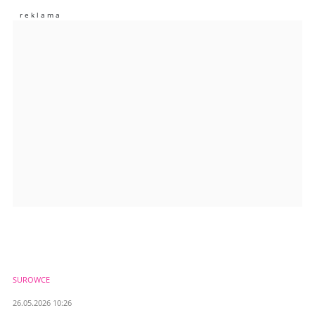
Zostaw swoje komentarze
Imię (Wymagane)
Anuluj
Prześlij komentarz
SUROWCE
26.05.2026 10:26