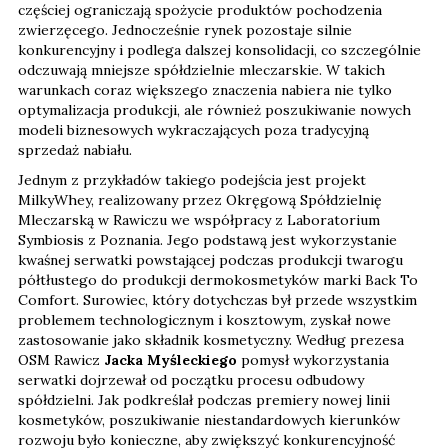
częściej ograniczają spożycie produktów pochodzenia
zwierzęcego. Jednocześnie rynek pozostaje silnie
konkurencyjny i podlega dalszej konsolidacji, co szczególnie
odczuwają mniejsze spółdzielnie mleczarskie. W takich
warunkach coraz większego znaczenia nabiera nie tylko
optymalizacja produkcji, ale również poszukiwanie nowych
modeli biznesowych wykraczających poza tradycyjną
sprzedaż nabiału.
Jednym z przykładów takiego podejścia jest projekt
MilkyWhey, realizowany przez Okręgową Spółdzielnię
Mleczarską w Rawiczu we współpracy z Laboratorium
Symbiosis z Poznania. Jego podstawą jest wykorzystanie
kwaśnej serwatki powstającej podczas produkcji twarogu
półtłustego do produkcji dermokosmetyków marki Back To
Comfort. Surowiec, który dotychczas był przede wszystkim
problemem technologicznym i kosztowym, zyskał nowe
zastosowanie jako składnik kosmetyczny. Według prezesa
OSM Rawicz
Jacka Myśleckiego
pomysł wykorzystania
serwatki dojrzewał od początku procesu odbudowy
spółdzielni. Jak podkreślał podczas premiery nowej linii
kosmetyków, poszukiwanie niestandardowych kierunków
rozwoju było konieczne, aby zwiększyć konkurencyjność