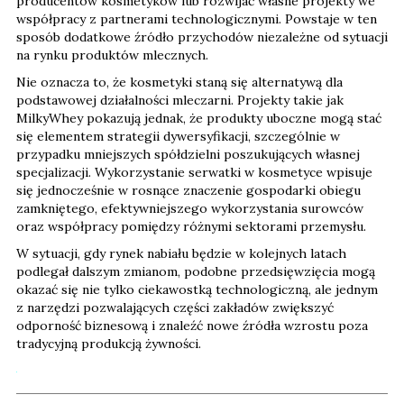
producentów kosmetyków lub rozwijać własne projekty we
współpracy z partnerami technologicznymi. Powstaje w ten
sposób dodatkowe źródło przychodów niezależne od sytuacji
na rynku produktów mlecznych.
Nie oznacza to, że kosmetyki staną się alternatywą dla
podstawowej działalności mleczarni. Projekty takie jak
MilkyWhey pokazują jednak, że produkty uboczne mogą stać
się elementem strategii dywersyfikacji, szczególnie w
przypadku mniejszych spółdzielni poszukujących własnej
specjalizacji. Wykorzystanie serwatki w kosmetyce wpisuje
się jednocześnie w rosnące znaczenie gospodarki obiegu
zamkniętego, efektywniejszego wykorzystania surowców
oraz współpracy pomiędzy różnymi sektorami przemysłu.
W sytuacji, gdy rynek nabiału będzie w kolejnych latach
podlegał dalszym zmianom, podobne przedsięwzięcia mogą
okazać się nie tylko ciekawostką technologiczną, ale jednym
z narzędzi pozwalających części zakładów zwiększyć
odporność biznesową i znaleźć nowe źródła wzrostu poza
tradycyjną produkcją żywności.