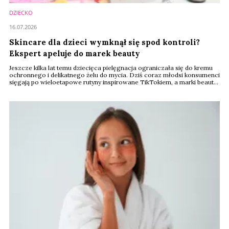
DZIECKO
16.07.2026
Skincare dla dzieci wymknął się spod kontroli?
Ekspert apeluje do marek beauty
Jeszcze kilka lat temu dziecięca pielęgnacja ograniczała się do kremu
ochronnego i delikatnego żelu do mycia. Dziś coraz młodsi konsumenci
sięgają po wieloetapowe rutyny inspirowane TikTokiem, a marki beauty
odpowiadają kolejnymi premierami produktów dedykowanych
najmłodszym. Czy rynek odpowiada na realne potrzeby, czy raczej sam
je kreuje? Według amerykańskiego chirurga plastycznego dr. Masouda
Samana branża przekroczyła już ...