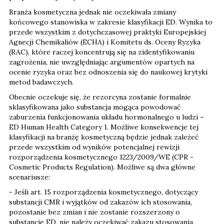
Branża kosmetyczna jednak nie oczekiwała zmiany
końcowego stanowiska w zakresie klasyfikacji ED. Wynika to
przede wszystkim z dotychczasowej praktyki Europejskiej
Agnecji Chemikaliów (ECHA) i Komitetu ds. Oceny Ryzyka
(RAC), które raczej koncentrują się na zidentyfikowaniu
zagrożenia, nie uwzględniając argumentów opartych na
ocenie ryzyka oraz bez odnoszenia się do naukowej krytyki
metod badawczych.
Obecnie oczekuje się, że rezorcyna zostanie formalnie
sklasyfikowana jako substancja mogąca powodować
zaburzenia funkcjonowania układu hormonalnego u ludzi –
ED Human Health Category 1. Możliwe konsekwencje tej
klasyfikacji na branżę kosmetyczną będzie jednak zależeć
przede wszystkim od wyników potencjalnej rewizji
rozporządzenia kosmetycznego 1223/2009/WE (CPR -
Cosmetic Products Regulation). Możliwe są dwa główne
scenariusze:
- Jeśli art. 15 rozporządzenia kosmetycznego, dotyczący
substancji CMR i wyjątków od zakazów ich stosowania,
pozostanie bez zmian i nie zostanie rozszerzony o
substancje ED, nie należy oczekiwać zakazu stosowania