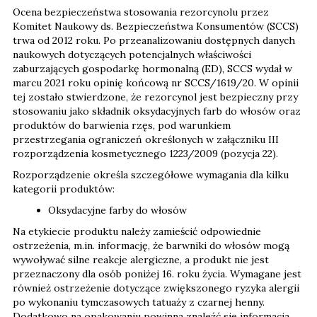
Ocena bezpieczeństwa stosowania rezorcynolu przez
Komitet Naukowy ds. Bezpieczeństwa Konsumentów (SCCS)
trwa od 2012 roku. Po przeanalizowaniu dostępnych danych
naukowych dotyczących potencjalnych właściwości
zaburzających gospodarkę hormonalną (ED), SCCS wydał w
marcu 2021 roku opinię końcową nr SCCS/1619/20. W opinii
tej zostało stwierdzone, że rezorcynol jest bezpieczny przy
stosowaniu jako składnik oksydacyjnych farb do włosów oraz
produktów do barwienia rzęs, pod warunkiem
przestrzegania ograniczeń określonych w załączniku III
rozporządzenia kosmetycznego 1223/2009 (pozycja 22).
Rozporządzenie określa szczegółowe wymagania dla kilku
kategorii produktów:
Oksydacyjne farby do włosów
Na etykiecie produktu należy zamieścić odpowiednie
ostrzeżenia, m.in. informację, że barwniki do włosów mogą
wywoływać silne reakcje alergiczne, a produkt nie jest
przeznaczony dla osób poniżej 16. roku życia. Wymagane jest
również ostrzeżenie dotyczące zwiększonego ryzyka alergii
po wykonaniu tymczasowych tatuaży z czarnej henny.
Dodatkowo na opakowaniu powinna znaleźć się informacja