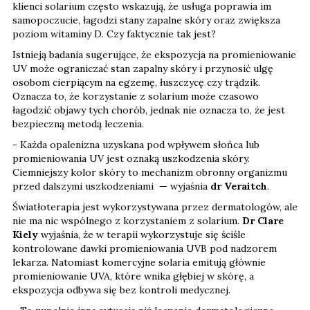
klienci solarium często wskazują, że usługa poprawia im
samopoczucie, łagodzi stany zapalne skóry oraz zwiększa
poziom witaminy D. Czy faktycznie tak jest?
Istnieją badania sugerujące, że ekspozycja na promieniowanie
UV może ograniczać stan zapalny skóry i przynosić ulgę
osobom cierpiącym na egzemę, łuszczycę czy trądzik.
Oznacza to, że korzystanie z solarium może czasowo
łagodzić objawy tych chorób, jednak nie oznacza to, że jest
bezpieczną metodą leczenia.
- Każda opalenizna uzyskana pod wpływem słońca lub
promieniowania UV jest oznaką uszkodzenia skóry.
Ciemniejszy kolor skóry to mechanizm obronny organizmu
przed dalszymi uszkodzeniami — wyjaśnia
dr Veraitch
.
Światłoterapia jest wykorzystywana przez dermatologów, ale
nie ma nic wspólnego z korzystaniem z solarium.
Dr Clare
Kiely
wyjaśnia, że w terapii wykorzystuje się ściśle
kontrolowane dawki promieniowania UVB pod nadzorem
lekarza. Natomiast komercyjne solaria emitują głównie
promieniowanie UVA, które wnika głębiej w skórę, a
ekspozycja odbywa się bez kontroli medycznej.