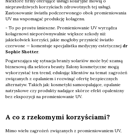
Niektóre firmy oferujące usługi solaryjne mówią o
nieprawdziwych korzyściach zdrowotnych tej usługi.
Zastosowanie światła podczerwonego obok promieniowania
UV ma wspomagać produkcję kolagenu.
- To po prostu śmieszne. Promieniowanie UV wyrządza
kolagenowi nieporównywalnie większe szkody niż
jakiekolwiek korzyści, jakie mogłoby przynieść światło
czerwone — komentuje specjalistka medycyny estetycznej
dr
Sophie Shotter
.
Pogarszająca się sytuacja branży solariów może być szansą
biznesową dla sektora beauty. Salony kosmetyczne mogą
wykorzystać ten trend, edukując klientów na temat zagrożeń
związanych z opalaniem i rozwinąć ofertę bezpiecznych
alternatyw. Takich jak: kosmetyki samoopalające, opalanie
natryskowe czy produkty nadające skórze efekt opalenizny
bez ekspozycji na promieniowanie UV.
A co z rzekomymi korzyściami?
Mimo wielu zagrożeń związanych z promieniowaniem UV,