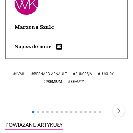
Marzena Szulc
Napisz do mnie:
#LVMH
#BERNARD ARNAULT
#SUKCESJA
#LUXURY
#PREMIUM
#BEAUTY
Andrzej i Marta Sterniccy
Marta i
▶
POWIĄZANE ARTYKUŁY