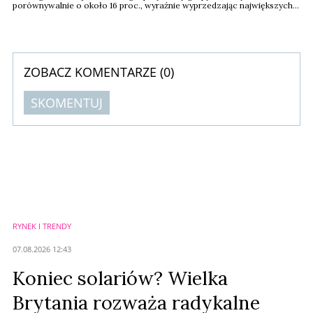
porównywalnie o około 16 proc., wyraźnie wyprzedzając największych
konkurentów z sektora dóbr luksusowych. Jednym z filarów tego wyniku
pozostaje segment beauty, który zanotował około 8-procentowy
wzrost sprzedaży.
ZOBACZ KOMENTARZE (
0
)
SKOMENTUJ
Komentarze (
0
)
Nie znaleziono komentarzy
Zostaw swoje komentarze
Imię (Wymagane)
RYNEK I TRENDY
Anuluj
07.08.2026 12:43
Prześlij komentarz
Koniec solariów? Wielka
Brytania rozważa radykalne