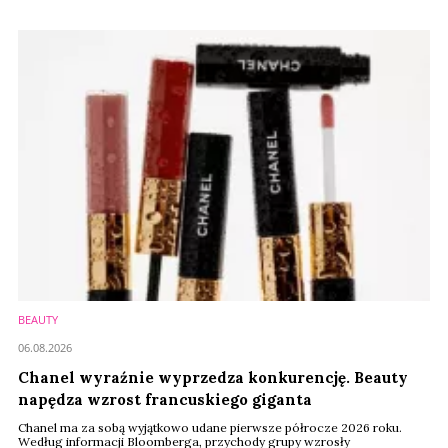
historycznej marki. Nowym właścicielem został indyjski przedsiębiorca
Dilesh Mehta, który zna Patou doskonale. To właśnie od niego LVMH
odkupiło większościowy pakiet udziałów w 2018 roku.
BEAUTY
06.08.2026
Chanel wyraźnie wyprzedza konkurencję. Beauty
napędza wzrost francuskiego giganta
Chanel ma za sobą wyjątkowo udane pierwsze półrocze 2026 roku.
Według informacji Bloomberga, przychody grupy wzrosły