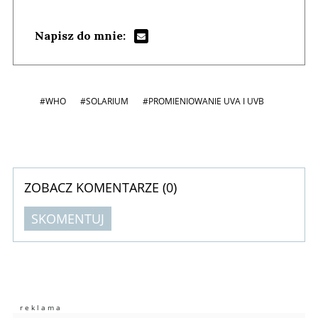
Napisz do mnie:
#WHO
#SOLARIUM
#PROMIENIOWANIE UVA I UVB
ZOBACZ KOMENTARZE (
0
)
SKOMENTUJ
Komentarze (
0
)
Nie znaleziono komentarzy
Zostaw swoje komentarze
Imię (Wymagane)