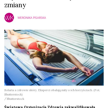
zmiany
WERONIKA PISARSKA
Solaria a zdrowie skóry. Eksperci obalają mity o ich korzyściach. (Fot.
Shutterstock)
Shutterstock
Światowa Organizacja Zdrowia zakwalifikowała