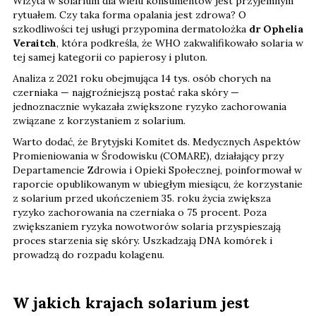
Wizyta w solarium dla wielu konsumentów jest przyjemnym
rytuałem. Czy taka forma opalania jest zdrowa? O
szkodliwości tej usługi przypomina dermatolożka
dr Ophelia
Veraitch
, która podkreśla, że WHO zakwalifikowało solaria w
tej samej kategorii co papierosy i pluton.
Analiza z 2021 roku obejmująca 14 tys. osób chorych na
czerniaka — najgroźniejszą postać raka skóry —
jednoznacznie wykazała zwiększone ryzyko zachorowania
związane z korzystaniem z solarium.
Warto dodać, że Brytyjski Komitet ds. Medycznych Aspektów
Promieniowania w Środowisku (COMARE), działający przy
Departamencie Zdrowia i Opieki Społecznej, poinformował w
raporcie opublikowanym w ubiegłym miesiącu, że korzystanie
z solarium przed ukończeniem 35. roku życia zwiększa
ryzyko zachorowania na czerniaka o 75 procent. Poza
zwiększaniem ryzyka nowotworów solaria przyspieszają
proces starzenia się skóry. Uszkadzają DNA komórek i
prowadzą do rozpadu kolagenu.
W jakich krajach solarium jest