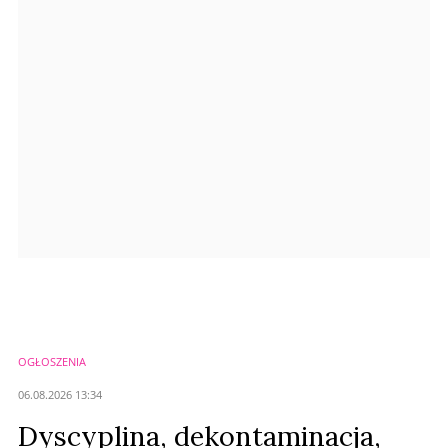
Anuluj
Prześlij komentarz
OGŁOSZENIA
06.08.2026 13:34
Dyscyplina, dekontaminacja,