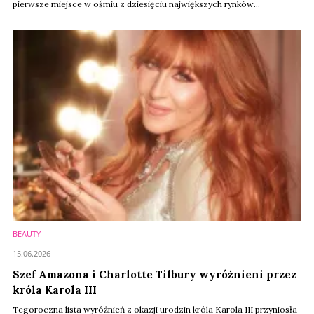
pierwsze miejsce w ośmiu z dziesięciu największych rynków
europejskich. Jednocześnie rośnie nowa konkurencja – TikTok Shop,
Primor, Aroma-Zone i chiński Joybuy coraz skuteczniej przejmują
uwagę konsumentów i zmieniają zasady gry w beauty e-commerce.
BEAUTY
15.06.2026
Szef Amazona i Charlotte Tilbury wyróżnieni przez
króla Karola III
Tegoroczna lista wyróżnień z okazji urodzin króla Karola III przyniosła