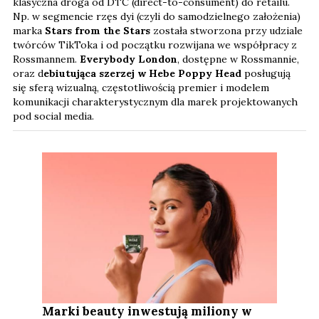
klasyczna droga od DTC (direct-to-consument) do retailu.
Np. w segmencie rzęs dyi (czyli do samodzielnego założenia)
marka
Stars from the Stars
została stworzona przy udziale
twórców TikToka i od początku rozwijana we współpracy z
Rossmannem.
Everybody London
, dostępne w Rossmannie,
oraz d
ebiutująca szerzej w Hebe Poppy Head
posługują
się sferą wizualną, częstotliwością premier i modelem
komunikacji charakterystycznym dla marek projektowanych
pod social media.
Marki beauty inwestują miliony w