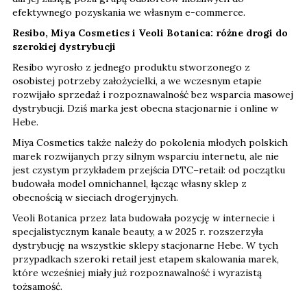
efektywnego pozyskania we własnym e-commerce.
Resibo, Miya Cosmetics i Veoli Botanica: różne drogi do
szerokiej dystrybucji
Resibo wyrosło z jednego produktu stworzonego z
osobistej potrzeby założycielki, a we wczesnym etapie
rozwijało sprzedaż i rozpoznawalność bez wsparcia masowej
dystrybucji. Dziś marka jest obecna stacjonarnie i online w
Hebe.
Miya Cosmetics także należy do pokolenia młodych polskich
marek rozwijanych przy silnym wsparciu internetu, ale nie
jest czystym przykładem przejścia DTC–retail: od początku
budowała model omnichannel, łącząc własny sklep z
obecnością w sieciach drogeryjnych.
Veoli Botanica przez lata budowała pozycję w internecie i
specjalistycznym kanale beauty, a w 2025 r. rozszerzyła
dystrybucję na wszystkie sklepy stacjonarne Hebe. W tych
przypadkach szeroki retail jest etapem skalowania marek,
które wcześniej miały już rozpoznawalność i wyrazistą
tożsamość.