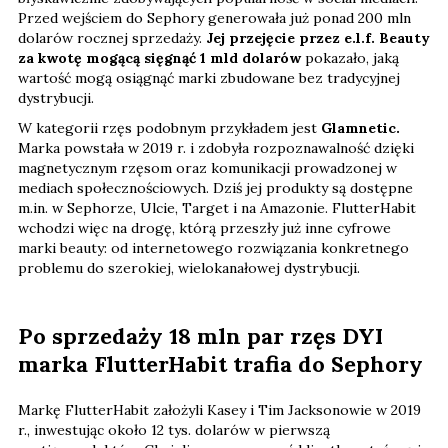
Przed wejściem do Sephory generowała już ponad 200 mln
dolarów rocznej sprzedaży.
Jej przejęcie przez e.l.f. Beauty
za kwotę mogącą sięgnąć 1 mld dolarów
pokazało, jaką
wartość mogą osiągnąć marki zbudowane bez tradycyjnej
dystrybucji.
W kategorii rzęs podobnym przykładem jest
Glamnetic.
Marka powstała w 2019 r. i zdobyła rozpoznawalność dzięki
magnetycznym rzęsom oraz komunikacji prowadzonej w
mediach społecznościowych. Dziś jej produkty są dostępne
m.in. w Sephorze, Ulcie, Target i na Amazonie. FlutterHabit
wchodzi więc na drogę, którą przeszły już inne cyfrowe
marki beauty: od internetowego rozwiązania konkretnego
problemu do szerokiej, wielokanałowej dystrybucji.
Po sprzedaży 18 mln par rzęs DYI
marka FlutterHabit trafia do Sephory
Markę FlutterHabit założyli Kasey i Tim Jacksonowie w 2019
r., inwestując około 12 tys. dolarów
w pierwszą