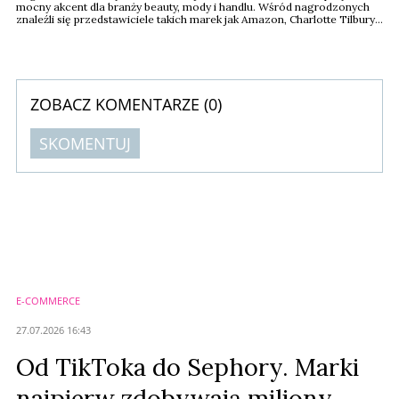
mocny akcent dla branży beauty, mody i handlu. Wśród nagrodzonych
znaleźli się przedstawiciele takich marek jak Amazon, Charlotte Tilbury,
Kurt Geiger czy Jimmy Choo. Najwyższe wyróżnienie w sektorze beauty
otrzymała Charlotte Tilbury, której marka należy dziś do
najdynamiczniej rozwijających się firm kosmetycznych na świecie.
ZOBACZ KOMENTARZE (
0
)
SKOMENTUJ
Komentarze (
0
)
Nie znaleziono komentarzy
Zostaw swoje komentarze
Imię (Wymagane)
E-COMMERCE
Anuluj
27.07.2026 16:43
Prześlij komentarz
Od TikToka do Sephory. Marki
najpierw zdobywają miliony