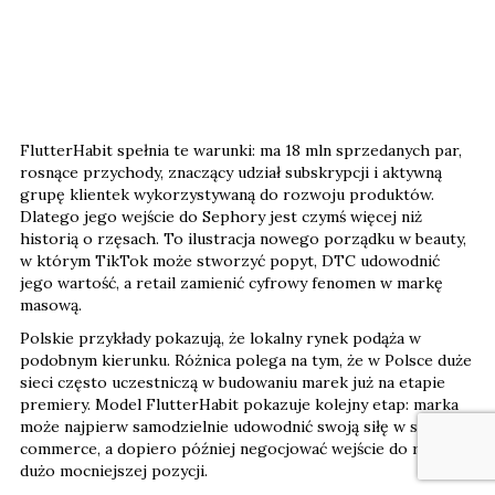
FlutterHabit spełnia te warunki: ma 18 mln sprzedanych par,
rosnące przychody, znaczący udział subskrypcji i aktywną
grupę klientek wykorzystywaną do rozwoju produktów.
Dlatego jego wejście do Sephory jest czymś więcej niż
historią o rzęsach. To ilustracja nowego porządku w beauty,
w którym TikTok może stworzyć popyt, DTC udowodnić
jego wartość, a retail zamienić cyfrowy fenomen w markę
masową.
Polskie przykłady pokazują, że lokalny rynek podąża w
podobnym kierunku. Różnica polega na tym, że w Polsce duże
sieci często uczestniczą w budowaniu marek już na etapie
premiery. Model FlutterHabit pokazuje kolejny etap: marka
może najpierw samodzielnie udowodnić swoją siłę w social
commerce, a dopiero później negocjować wejście do retailu z
dużo mocniejszej pozycji.