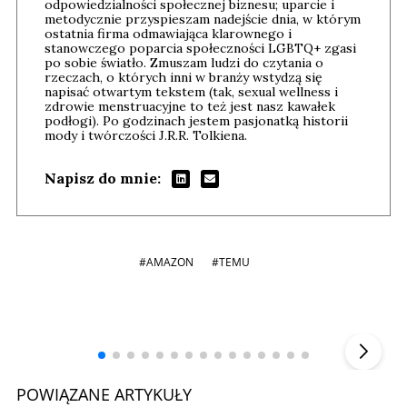
odpowiedzialności społecznej biznesu; uparcie i
metodycznie przyspieszam nadejście dnia, w którym
ostatnia firma odmawiająca klarownego i
stanowczego poparcia społeczności LGBTQ+ zgasi
po sobie światło. Zmuszam ludzi do czytania o
rzeczach, o których inni w branży wstydzą się
napisać otwartym tekstem (tak, sexual wellness i
zdrowie menstruacyjne to też jest nasz kawałek
podłogi). Po godzinach jestem pasjonatką historii
mody i twórczości J.R.R. Tolkiena.
Napisz do mnie:
#AMAZON
#TEMU
Andrzej i Marta Sterniccy
Marta i
▶
POWIĄZANE ARTYKUŁY