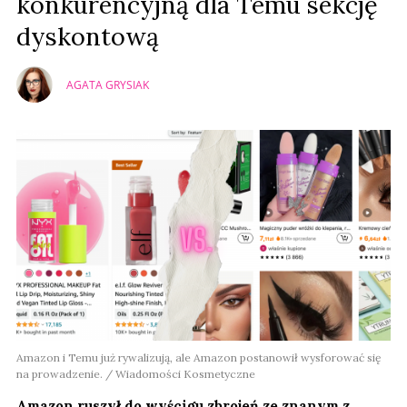
konkurencyjną dla Temu sekcję
dyskontową
AGATA GRYSIAK
Amazon i Temu już rywalizują, ale Amazon postanowił wysforować się
na prowadzenie. / Wiadomości Kosmetyczne
Amazon ruszył do wyścigu zbrojeń ze znanym z