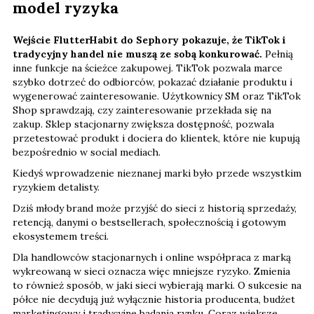
model ryzyka
Wejście FlutterHabit do Sephory pokazuje, że TikTok i
tradycyjny handel nie muszą ze sobą konkurować.
Pełnią
inne funkcje na ścieżce zakupowej. TikTok pozwala marce
szybko dotrzeć do odbiorców, pokazać działanie produktu i
wygenerować zainteresowanie. Użytkownicy SM oraz TikTok
Shop sprawdzają, czy zainteresowanie przekłada się na
zakup. Sklep stacjonarny zwiększa dostępność, pozwala
przetestować produkt i dociera do klientek, które nie kupują
bezpośrednio w social mediach.
Kiedyś wprowadzenie nieznanej marki było przede wszystkim
ryzykiem detalisty.
Dziś młody brand może przyjść do sieci z historią sprzedaży,
retencją, danymi o bestsellerach, społecznością i gotowym
ekosystemem treści.
Dla handlowców stacjonarnych i online współpraca z marką
wykreowaną w sieci oznacza więc mniejsze ryzyko. Zmienia
to również sposób, w jaki sieci wybierają marki. O sukcesie na
półce nie decydują już wyłącznie historia producenta, budżet
marketingowy i tradycyjne badania rynku. Coraz większe