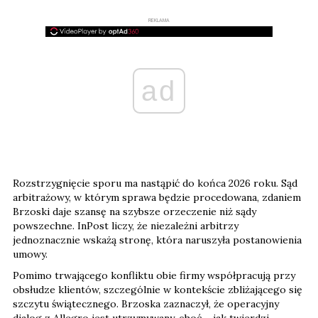
REKLAMA
ad
Rozstrzygnięcie sporu ma nastąpić do końca 2026 roku. Sąd
arbitrażowy, w którym sprawa będzie procedowana, zdaniem
Brzoski daje szansę na szybsze orzeczenie niż sądy
powszechne. InPost liczy, że niezależni arbitrzy
jednoznacznie wskażą stronę, która naruszyła postanowienia
umowy.
Pomimo trwającego konfliktu obie firmy współpracują przy
obsłudze klientów, szczególnie w kontekście zbliżającego się
szczytu świątecznego. Brzoska zaznaczył, że operacyjny
dialog z Allegro jest utrzymywany, choć – jak twierdzi –