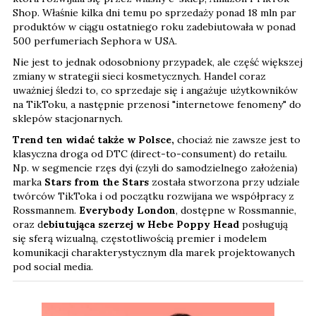
Shop. Właśnie kilka dni temu po sprzedaży ponad 18 mln par
produktów w ciągu ostatniego roku zadebiutowała w ponad
500 perfumeriach Sephora w USA.
Nie jest to jednak odosobniony przypadek, ale część większej
zmiany w strategii sieci kosmetycznych. Handel coraz
uważniej śledzi to, co sprzedaje się i angażuje użytkowników
na TikToku, a następnie przenosi "internetowe fenomeny" do
sklepów stacjonarnych.
Trend ten widać także w Polsce,
chociaż nie zawsze jest to
klasyczna droga od DTC (direct-to-consument) do retailu.
Np. w segmencie rzęs dyi (czyli do samodzielnego założenia)
marka
Stars from the Stars
została stworzona przy udziale
twórców TikToka i od początku rozwijana we współpracy z
Rossmannem.
Everybody London
, dostępne w Rossmannie,
oraz d
ebiutująca szerzej w Hebe Poppy Head
posługują
się sferą wizualną, częstotliwością premier i modelem
komunikacji charakterystycznym dla marek projektowanych
pod social media.