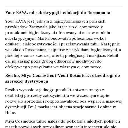
Your KAYA: od subskrypcji i edukacji do Rossmanna
Your KAYA jest jednym z najczytelniejszych polskich
przykładów. Zaczynała jako start-up e-commerce z
produktami higienicznymi oferowanymi m.in. w modelu
subskrypcyjnym. Marka budowała społeczność wokół
edukacji, ciałopozytywności i przełamywania tabu. Następnie
weszła do Rossmanna, najpierw z artykułami higienicznymi, a
później z coraz szerszą ofertą pielęgnacji i makijażu. Retail
dał jej zasięg poza grupą odbiorców możliwych do
efektywnego pozyskania we własnym e-commerce.
Resibo, Miya Cosmetics i Veoli Botanica: różne drogi do
szerokiej dystrybucji
Resibo wyrosło z jednego produktu stworzonego z
osobistej potrzeby założycielki, a we wczesnym etapie
rozwijało sprzedaż i rozpoznawalność bez wsparcia masowej
dystrybucji. Dziś marka jest obecna stacjonarnie i online w
Hebe.
Miya Cosmetics także należy do pokolenia młodych polskich
marek rozwijanych przy silnym wsparciu internetu, ale nie