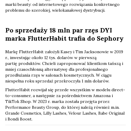
marki beauty: od internetowego rozwiązania konkretnego
problemu do szerokiej, wielokanałowej dystrybucji.
Po sprzedaży 18 mln par rzęs DYI
marka FlutterHabit trafia do Sephory
Markę FlutterHabit założyli Kasey i Tim Jacksonowie w 2019
r., inwestując około 12 tys. dolarów
w pierwszą
partię produktów. Chcieli zaproponować klientkom tańszą i
mniej czasochłonną alternatywę dla profesjonalnego
przedłużania rzęs w salonach kosmetycznych. W ciągu
niespełna roku sprzedaż przekroczyła 1 mln dolarów.
FlutterHabit rozwijał się przede wszystkim w modelu direct-
to-consumer, a następnie za pośrednictwem Amazona i
TikTok Shop. W 2023 r. marka została przejęta przez
Performance Beauty Group, do której należą również m.in.
Grande Cosmetics, Lilly Lashes, Velour Lashes, Babe Original
i Bondi Boost.