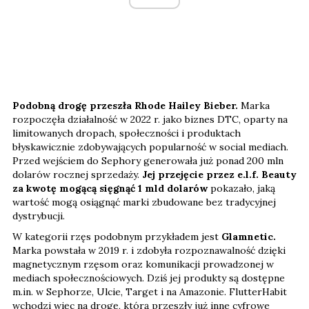
Podobną drogę przeszła Rhode Hailey Bieber.
Marka
rozpoczęła działalność w 2022 r. jako biznes DTC, oparty na
limitowanych dropach, społeczności i produktach
błyskawicznie zdobywających popularność w social mediach.
Przed wejściem do Sephory generowała już ponad 200 mln
dolarów rocznej sprzedaży.
Jej przejęcie przez e.l.f. Beauty
za kwotę mogącą sięgnąć 1 mld dolarów
pokazało, jaką
wartość mogą osiągnąć marki zbudowane bez tradycyjnej
dystrybucji.
W kategorii rzęs podobnym przykładem jest
Glamnetic.
Marka powstała w 2019 r. i zdobyła rozpoznawalność dzięki
magnetycznym rzęsom oraz komunikacji prowadzonej w
mediach społecznościowych. Dziś jej produkty są dostępne
m.in. w Sephorze, Ulcie, Target i na Amazonie. FlutterHabit
wchodzi więc na drogę, którą przeszły już inne cyfrowe