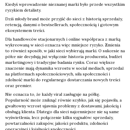
Kiedyś wprowadzenie nieznanej marki było przede wszystkim
ryzykiem detalisty.
Dziś młody brand może przyjść do sieci z historią sprzedaży,
retencją, danymi o bestsellerach, społecznością i gotowym
ekosystemem treści.
Dla handlowców stacjonarnych i online współpraca z marką
wykreowaną w sieci oznacza więc mniejsze ryzyko. Zmienia
to również sposób, w jaki sieci wybierają marki. O sukcesie na
półce nie decydują już wyłącznie historia producenta, budżet
marketingowy i tradycyjne badania rynku. Coraz większe
znaczenie mają dynamika wzrostu w social mediach, sprzedaż
na platformach społecznościowych, siła społeczności i
zdolność marki do regularnego dostarczania nowych treści
oraz premier.
Nie oznacza to, że każdy viral zasługuje na półkę.
Popularność może zniknąć równie szybko, jak się pojawiła, a
gwałtowny wzrost ujawnia problemy z dostawami, jakością i
obsługą klienta. Dlatego dla sieci najcenniejsze nie są same
wyświetlenia, lecz połączenie kilku sygnałów: sprzedaży,
powtarzalności zakupów, jakości produktu, zdolności
operacyjnej i lojalności społeczności.