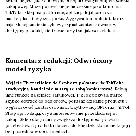
Retail nie jest już końcowym, odseparowanym etapem ścieżki
zakupowej. Może pojawić się jednocześnie jako konto na
TikToku, sklep na platformie, aplikacja lojalnościowa,
marketplace i fizyczna półka. Wygrywa ten podmiot, który
najszybciej zamienia cyfrowy sygnał zainteresowania w
dostępny produkt, nie tracąc przy tym jakości selekcji.
Komentarz redakcji: Odwrócony
model ryzyka
Wejście FlutterHabit do Sephory pokazuje, że TikTok i
tradycyjny handel nie muszą ze sobą konkurować.
Pełnią
inne funkcje na ścieżce zakupowej. TikTok pozwala marce
szybko dotrzeć do odbiorców, pokazać działanie produktu i
wygenerować zainteresowanie. Użytkownicy SM oraz TikTok
Shop sprawdzają, czy zainteresowanie przekłada się na
zakup. Sklep stacjonarny zwiększa dostępność, pozwala
przetestować produkt i dociera do klientek, które nie kupują
bezpośrednio w social mediach.