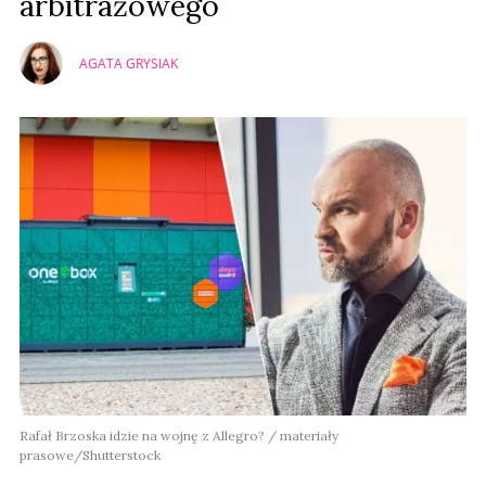
arbitrażowego
AGATA GRYSIAK
Rafał Brzoska idzie na wojnę z Allegro? / materiały
prasowe/Shutterstock