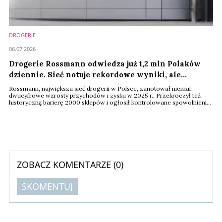
DROGERIE
06.07.2026
Drogerie Rossmann odwiedza już 1,2 mln Polaków
dziennie. Sieć notuje rekordowe wyniki, ale
zdejmuje nogę z gazu
Rossmann, największa sieć drogerii w Polsce, zanotował niemal
dwucyfrowe wzrosty przychodów i zysku w 2025 r.. Przekroczył też
historyczną barierę 2000 sklepów i ogłosił kontrolowane spowolnienie
ekspansji. To sygnał dla konkurencji oraz partnerów, że nie musi już brać
udziału w wyścigu o ilość placówek, a może postawić na jakość i
optymalizację
ZOBACZ KOMENTARZE (
0
)
SKOMENTUJ
Komentarze (
0
)