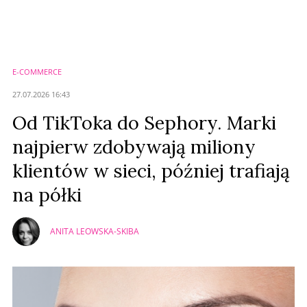
Nie znaleziono komentarzy
Zostaw swoje komentarze
Imię (Wymagane)
E-COMMERCE
Anuluj
27.07.2026 16:43
Prześlij komentarz
Od TikToka do Sephory. Marki
najpierw zdobywają miliony
klientów w sieci, później trafiają
na półki
ANITA LEOWSKA-SKIBA