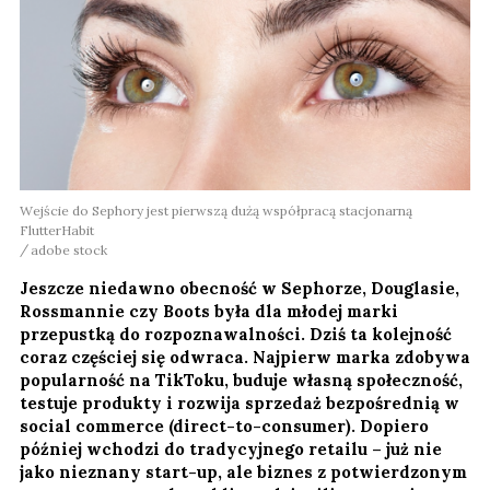
Wejście do Sephory jest pierwszą dużą współpracą stacjonarną
FlutterHabit
adobe stock
Jeszcze niedawno obecność w Sephorze, Douglasie,
Rossmannie czy Boots była dla młodej marki
przepustką do rozpoznawalności. Dziś ta kolejność
coraz częściej się odwraca. Najpierw marka zdobywa
popularność na TikToku, buduje własną społeczność,
testuje produkty i rozwija sprzedaż bezpośrednią w
social commerce (direct-to-consumer). Dopiero
później wchodzi do tradycyjnego retailu – już nie
jako nieznany start-up, ale biznes z potwierdzonym