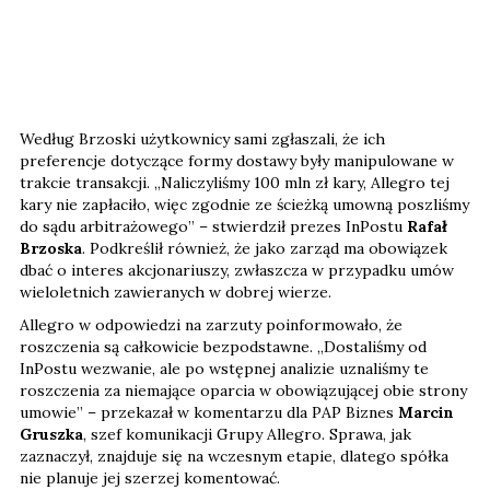
Według Brzoski użytkownicy sami zgłaszali, że ich
preferencje dotyczące formy dostawy były manipulowane w
trakcie transakcji. „Naliczyliśmy 100 mln zł kary, Allegro tej
kary nie zapłaciło, więc zgodnie ze ścieżką umowną poszliśmy
do sądu arbitrażowego” – stwierdził prezes InPostu
Rafał
Brzoska
. Podkreślił również, że jako zarząd ma obowiązek
dbać o interes akcjonariuszy, zwłaszcza w przypadku umów
wieloletnich zawieranych w dobrej wierze.
Allegro w odpowiedzi na zarzuty poinformowało, że
roszczenia są całkowicie bezpodstawne. „Dostaliśmy od
InPostu wezwanie, ale po wstępnej analizie uznaliśmy te
roszczenia za niemające oparcia w obowiązującej obie strony
umowie” – przekazał w komentarzu dla PAP Biznes
Marcin
Gruszka
, szef komunikacji Grupy Allegro. Sprawa, jak
zaznaczył, znajduje się na wczesnym etapie, dlatego spółka
nie planuje jej szerzej komentować.