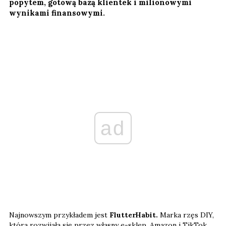
popytem, gotową bazą klientek i milionowymi
wynikami finansowymi.
ad
Najnowszym przykładem jest
FlutterHabit.
Marka rzęs DIY,
która rozwijała się przez własny e-sklep, Amazon i TikTok