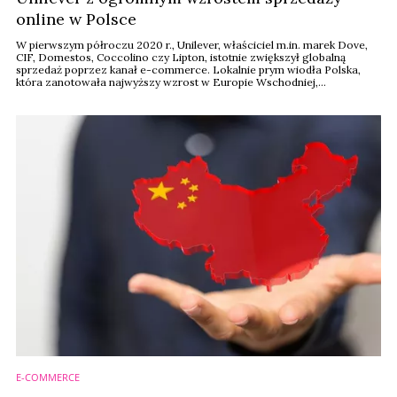
online w Polsce
W pierwszym półroczu 2020 r., Unilever, właściciel m.in. marek Dove,
CIF, Domestos, Coccolino czy Lipton, istotnie zwiększył globalną
sprzedaż poprzez kanał e-commerce. Lokalnie prym wiodła Polska,
która zanotowała najwyższy wzrost w Europie Wschodniej,
dostarczając aż 38 proc. całego wzrostu w tym regionie. W
pierwszym półroczu wartość zamówień w kanale sprzedaży
internetowej w Polsce wzrosła ponad dwukrotnie.
E-COMMERCE