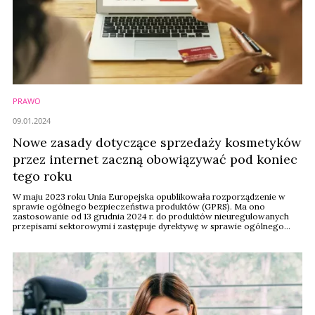
PRAWO
09.01.2024
Nowe zasady dotyczące sprzedaży kosmetyków
przez internet zaczną obowiązywać pod koniec
tego roku
W maju 2023 roku Unia Europejska opublikowała rozporządzenie w
sprawie ogólnego bezpieczeństwa produktów (GPRS). Ma ono
zastosowanie od 13 grudnia 2024 r. do produktów nieuregulowanych
przepisami sektorowymi i zastępuje dyrektywę w sprawie ogólnego
bezpieczeństwa produktów. W związku z tym Cosmetics Europe
opublikowała wytyczne dla branży kosmetycznej, skupiając się w
szczególności na art. 19 GPRS.