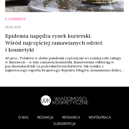
E-COMMERCE
08.06.2020
Epidemia napędza rynek kurierski.
Wśród najczęściej zamawianych odzież
i kosmetyki
40 proc. Polaków w dobie pandemii częściej niż wcześniej robi zakupy
w Internecie - w tym zamawia kosmetyki. Zamówienia odbierają w
paczkomatach lub za pośrednictwem kurierów. Jak wynika z
najnowszego raportu Krajowego Rejestru Długów, konsumenci dobrze
oceniają działanie branży, której zadłużenie na koniec maja wyniosło
25,5 mln zł.
O NAS
REDAKCJA
WYDAWCA
WSPÓŁPRACA
SUBSKRYPCJA