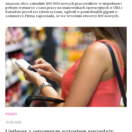
Amazon chce zatrudnić 100 000 nowych pracowników w niepełnym i
pełnym wymiarze czasu pracy na stanowiskach operacyjnych w USA i
Kanadzie przed szczytem sezonu, ogłosił w poniedziałek gigant e-
commerce.Firma zapowiada, że ​​we wrześniu otworzy 100 nowych
obiektów operacyjnych, w tym centra logistyczne, stacje dostawcze,
centra sortowania i inne - informuje retaildive.com.
PRAWO
10.09.2020
Unilever z ogromnym wzrostem sprzedaży