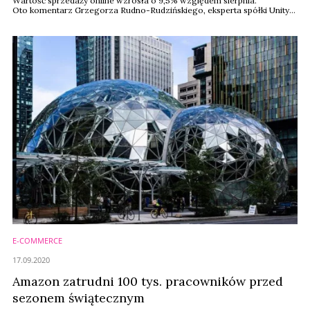
Wartość sprzedaży online wzrosła o 9,5% względem sierpnia.
Oto komentarz Grzegorza Rudno-Rudzińskiego, eksperta spółki Unity
Group, która specjalizuje się w cyfrowej transformacji sklepów.
E-COMMERCE
17.09.2020
Amazon zatrudni 100 tys. pracowników przed
sezonem świątecznym