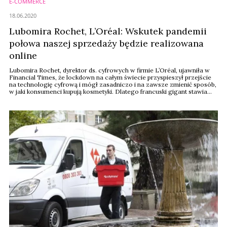
E-COMMERCE
18.06.2020
Lubomira Rochet, L’Oréal: Wskutek pandemii
połowa naszej sprzedaży będzie realizowana
online
Lubomira Rochet, dyrektor ds. cyfrowych w firmie L’Oréal, ujawniła w
Financial Times, że lockdown na całym świecie przyspieszył przejście
na technologię cyfrową i mógł zasadniczo i na zawsze zmienić sposób,
w jaki konsumenci kupują kosmetyki. Dlatego francuski gigant stawia
teraz na sprzedaż internetową.