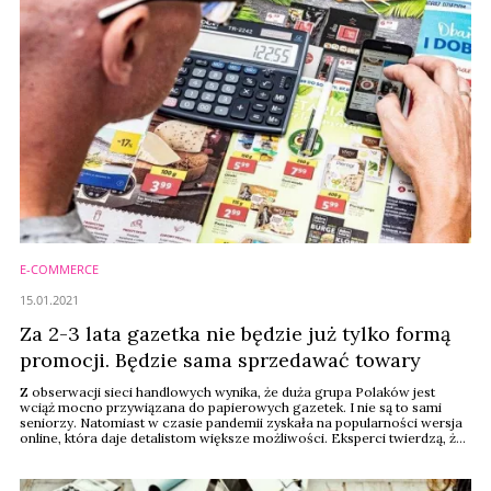
E-COMMERCE
15.01.2021
Za 2-3 lata gazetka nie będzie już tylko formą
promocji. Będzie sama sprzedawać towary
Z obserwacji sieci handlowych wynika, że duża grupa Polaków jest
wciąż mocno przywiązana do papierowych gazetek. I nie są to sami
seniorzy. Natomiast w czasie pandemii zyskała na popularności wersja
online, która daje detalistom większe możliwości. Eksperci twierdzą, że
przyszłością jest sprzedaż towarów w tym kanale. Ale najpierw trzeba
pokonać sporą barierę mentalną i przekonać ludzi do szerszych
zakupów przez ...