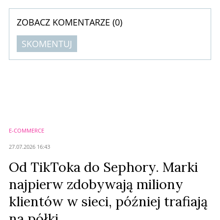
ZOBACZ KOMENTARZE (
0
)
SKOMENTUJ
Komentarze (
0
)
Nie znaleziono komentarzy
Zostaw swoje komentarze
Imię (Wymagane)
E-COMMERCE
Anuluj
27.07.2026 16:43
Prześlij komentarz
Od TikToka do Sephory. Marki
najpierw zdobywają miliony
klientów w sieci, później trafiają
na półki