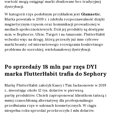
wartość mogą osiągnąć marki zbudowane bez tradycyjnej
dystrybucji.
W kategorii rzęs podobnym przykładem jest
Glamnetic.
Marka powstała w 2019 r. i zdobyła rozpoznawalność dzięki
magnetycznym rzęsom oraz komunikacji prowadzonej w
mediach społecznościowych. Dziś jej produkty są dostępne
m.in. w Sephorze, Ulcie, Target i na Amazonie. FlutterHabit
wchodzi więc na drogę, którą przeszły już inne cyfrowe
marki beauty: od internetowego rozwiązania konkretnego
problemu do szerokiej, wielokanałowej dystrybucji.
Po sprzedaży 18 mln par rzęs DYI
marka FlutterHabit trafia do Sephory
Markę FlutterHabit założyli Kasey i Tim Jacksonowie w 2019
r., inwestując około 12 tys. dolarów
w pierwszą
partię produktów. Chcieli zaproponować klientkom tańszą i
mniej czasochłonną alternatywę dla profesjonalnego
przedłużania rzęs w salonach kosmetycznych. W ciągu
niespełna roku sprzedaż przekroczyła 1 mln dolarów.