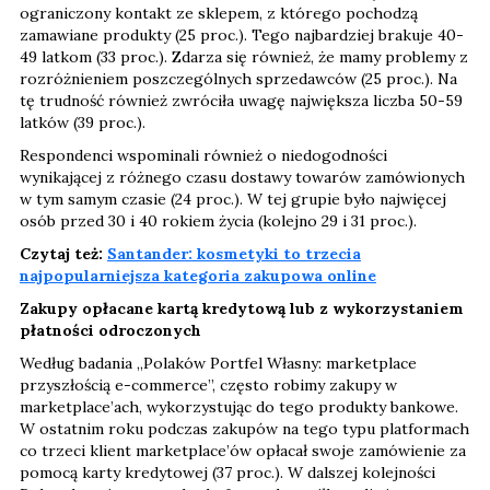
ograniczony kontakt ze sklepem, z którego pochodzą
zamawiane produkty (25 proc.). Tego najbardziej brakuje 40-
49 latkom (33 proc.). Zdarza się również, że mamy problemy z
rozróżnieniem poszczególnych sprzedawców (25 proc.). Na
tę trudność również zwróciła uwagę największa liczba 50-59
latków (39 proc.).
Respondenci wspominali również o niedogodności
wynikającej z różnego czasu dostawy towarów zamówionych
w tym samym czasie (24 proc.). W tej grupie było najwięcej
osób przed 30 i 40 rokiem życia (kolejno 29 i 31 proc.).
Czytaj też:
Santander: kosmetyki to trzecia
najpopularniejsza kategoria zakupowa online
Zakupy opłacane kartą kredytową lub z wykorzystaniem
płatności odroczonych
Według badania „Polaków Portfel Własny: marketplace
przyszłością e-commerce”, często robimy zakupy w
marketplace’ach, wykorzystując do tego produkty bankowe.
W ostatnim roku podczas zakupów na tego typu platformach
co trzeci klient marketplace’ów opłacał swoje zamówienie za
pomocą karty kredytowej (37 proc.). W dalszej kolejności