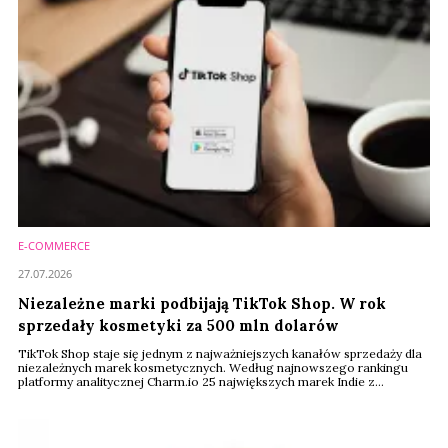
E-COMMERCE
27.07.2026
Niezależne marki podbijają TikTok Shop. W rok
sprzedały kosmetyki za 500 mln dolarów
TikTok Shop staje się jednym z najważniejszych kanałów sprzedaży dla
niezależnych marek kosmetycznych. Według najnowszego rankingu
platformy analitycznej Charm.io 25 największych marek Indie z
segmentu beauty wygenerowało w ciągu ostatnich 12 miesięcy
sprzedaż o wartości ponad 512 mln dolarów. Liderem zestawienia
została południowokoreańska marka Dr. Melaxin, która odpowiadała za
niemal 28 proc. całego obrotu.