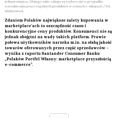
jednym miejscu. Dlatego takie zakupy są szybsze niż w przypadku
wyszukiwania poszczególnych produktów w różnych e-sklepach / fot.
shutterstock
Zdaniem Polaków największe zalety kupowania w
marketplace’ach to oszczędność czasu i
konkurencyjne ceny produktów. Konsumenci nie są
jednak obojętni na wady takich platform. Prawie
połowa użytkowników narzeka m.in. na słabą jakość
towarów oferowanych przez część sprzedawców –
wynika z raportu Santander Consumer Banku
„Polaków Portfel Własny: marketplace przyszłością
e-commerce”.