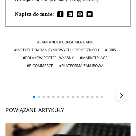
Napisz do mnie:
#SANTANDER CONSUMER BANK
#INSTYTUT BADAŃ RYNKOWYCH I SPOŁECZNYCH
#IBRIS
#POLAKÓW PORTFEL WŁASNY
#MARKETPLACE
#E-COMMERCE
#PLATFORMA ZAKUPOWA
Andrzej i Marta Sterniccy
Marta i
▶
POWIĄZANE ARTYKUŁY