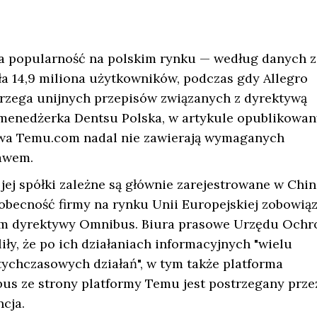
ła popularność na polskim rynku — według danych z
a 14,9 miliona użytkowników, podczas gdy Allegro
trzega unijnych przepisów związanych z dyrektywą
 menedżerka Dentsu Polska, w artykule opublikowa
towa Temu.com nadal nie zawierają wymaganych
rawem.
 jej spółki zależne są głównie zarejestrowane w Chi
obecność firmy na rynku Unii Europejskiej zobowią
 tym dyrektywy Omnibus. Biura prasowe Urzędu Ochr
y, że po ich działaniach informacyjnych "wielu
ychczasowych działań", w tym także platforma
bus ze strony platformy Temu jest postrzegany prze
cja.