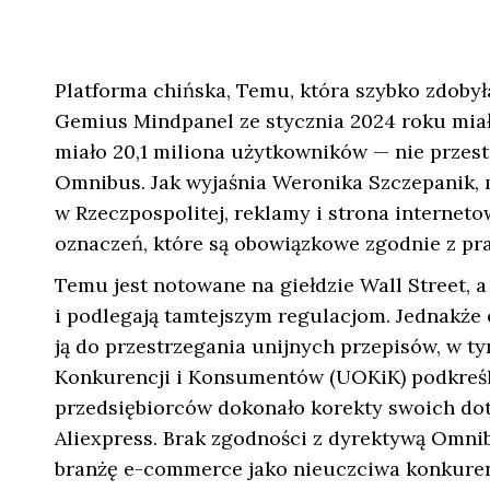
Platforma chińska, Temu, która szybko zdoby
Gemius Mindpanel ze stycznia 2024 roku miał
miało 20,1 miliona użytkowników — nie przes
Omnibus. Jak wyjaśnia Weronika Szczepanik,
w Rzeczpospolitej, reklamy i strona interne
oznaczeń, które są obowiązkowe zgodnie z p
Temu jest notowane na giełdzie Wall Street, a
i podlegają tamtejszym regulacjom. Jednakże 
ją do przestrzegania unijnych przepisów, w
Konkurencji i Konsumentów (UOKiK) podkreślił
przedsiębiorców dokonało korekty swoich dot
Aliexpress. Brak zgodności z dyrektywą Omni
branżę e-commerce jako nieuczciwa konkuren