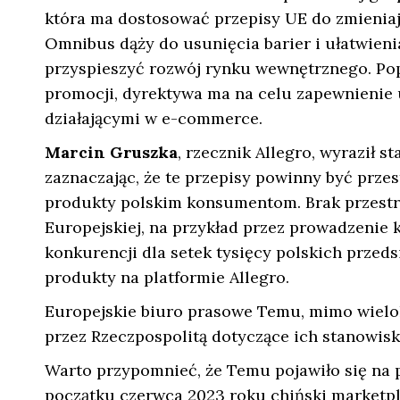
która ma dostosować przepisy UE do zmienia
Omnibus dąży do usunięcia barier i ułatwien
przyspieszyć rozwój rynku wewnętrznego. Pop
promocji, dyrektywa ma na celu zapewnienie
działającymi w e-commerce.
Marcin Gruszka
, rzecznik Allegro, wyraził 
zaznaczając, że te przepisy powinny być przes
produkty polskim konsumentom. Brak przestrz
Europejskiej, na przykład przez prowadzenie
konkurencji dla setek tysięcy polskich przed
produkty na platformie Allegro.
Europejskie biuro prasowe Temu, mimo wielok
przez Rzeczpospolitą dotyczące ich stanowis
Warto przypomnieć, że Temu pojawiło się na 
początku czerwca 2023 roku chiński marketpl