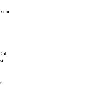
co ma
Unii
ki
ne