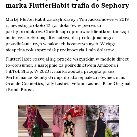
marka FlutterHabit trafia do Sephory
Markę FlutterHabit założyli Kasey i Tim Jacksonowie w 2019
r., inwestując około 12 tys. dolarów
w pierwszą
partię produktów. Chcieli zaproponować klientkom tańszą i
mniej czasochłonną alternatywę dla profesjonalnego
przedłużania rzęs w salonach kosmetycznych. W ciągu
niespełna roku sprzedaż przekroczyła 1 mln dolarów.
FlutterHabit rozwijał się przede wszystkim w modelu direct-
to-consumer, a następnie za pośrednictwem Amazona i
TikTok Shop. W 2023 r. marka została przejęta przez
Performance Beauty Group, do której należą również m.in.
Grande Cosmetics, Lilly Lashes, Velour Lashes, Babe Original
i Bondi Boost.