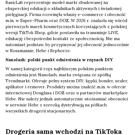
BasicLab reprezentuje model marki zbudowanej na
eksperckiej edukacji o składnikach aktywnych i świadomej
pielęgnacji. Firma rozwinęła własny e-commerce i obecność
m.in. w Super-Pharm oraz DOZ. W 2026 r. znalazła się wśród
pierwszych marek kosmetycznych korzystających z polskiej
wersji TikTok Shop, gdzie postawiła na transmisje LIVE,
edukację i bezpośredni kontakt ze społecznością. Nie ma
natomiast podstaw, by przypisywać jej obecność jednocześnie
w Rossmannie, Hebe i Sephorze.
Nanolash: polski punkt odniesienia w rzęsach DIY
W samej kategorii rzęs najbliższym polskim punktem
odniesienia jest Nanolash, marka związana ze spółką
Trendmarkt. Oferuje pełny system DIY: kępki, bonder, sealer,
aplikator i remover. Produkty można znaleźć m.in. w ofercie
internetowej Douglasa i DOZ oraz u partnerów marketplace
Hebe. Nie należy jednak automatycznie utożsamiać obecności
w serwisie Hebe z szeroką dystrybucją na półkach
wszystkich drogerii stacjonarnych.
Drogeria sama wchodzi na TikToka