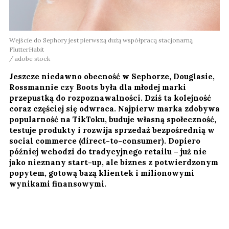
Wejście do Sephory jest pierwszą dużą współpracą stacjonarną
FlutterHabit
adobe stock
Jeszcze niedawno obecność w Sephorze, Douglasie,
Rossmannie czy Boots była dla młodej marki
przepustką do rozpoznawalności. Dziś ta kolejność
coraz częściej się odwraca. Najpierw marka zdobywa
popularność na TikToku, buduje własną społeczność,
testuje produkty i rozwija sprzedaż bezpośrednią w
social commerce (direct-to-consumer). Dopiero
później wchodzi do tradycyjnego retailu – już nie
jako nieznany start-up, ale biznes z potwierdzonym
popytem, gotową bazą klientek i milionowymi
wynikami finansowymi.