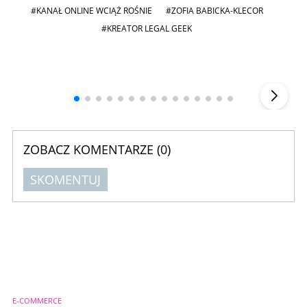
#KANAŁ ONLINE WCIĄŻ ROŚNIE
#ZOFIA BABICKA-KLECOR
#KREATOR LEGAL GEEK
Andrzej i Marta Sterniccy
Marta i
▶
ZOBACZ KOMENTARZE (
0
)
SKOMENTUJ
Komentarze (
0
)
Nie znaleziono komentarzy
Zostaw swoje komentarze
Imię (Wymagane)
E-COMMERCE