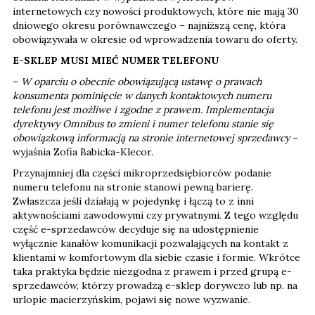
internetowych czy nowości produktowych, które nie mają 30
dniowego okresu porównawczego – najniższą cenę, która
obowiązywała w okresie od wprowadzenia towaru do oferty.
E-SKLEP MUSI MIEĆ NUMER TELEFONU
–
W oparciu o obecnie obowiązującą ustawę o prawach
konsumenta pominięcie w danych kontaktowych numeru
telefonu jest możliwe i zgodne z prawem. Implementacja
dyrektywy Omnibus to zmieni i numer telefonu stanie się
obowiązkową informacją na stronie internetowej sprzedawcy
–
wyjaśnia Zofia Babicka-Klecor.
Przynajmniej dla części mikroprzedsiębiorców podanie
numeru telefonu na stronie stanowi pewną barierę.
Zwłaszcza jeśli działają w pojedynkę i łączą to z inni
aktywnościami zawodowymi czy prywatnymi. Z tego względu
część e-sprzedawców decyduje się na udostępnienie
wyłącznie kanałów komunikacji pozwalających na kontakt z
klientami w komfortowym dla siebie czasie i formie. Wkrótce
taka praktyka będzie niezgodna z prawem i przed grupą e-
sprzedawców, którzy prowadzą e-sklep dorywczo lub np. na
urlopie macierzyńskim, pojawi się nowe wyzwanie.