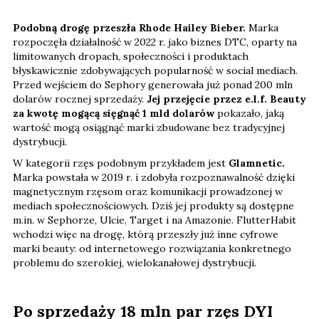
Podobną drogę przeszła Rhode Hailey Bieber.
Marka
rozpoczęła działalność w 2022 r. jako biznes DTC, oparty na
limitowanych dropach, społeczności i produktach
błyskawicznie zdobywających popularność w social mediach.
Przed wejściem do Sephory generowała już ponad 200 mln
dolarów rocznej sprzedaży.
Jej przejęcie przez e.l.f. Beauty
za kwotę mogącą sięgnąć 1 mld dolarów
pokazało, jaką
wartość mogą osiągnąć marki zbudowane bez tradycyjnej
dystrybucji.
W kategorii rzęs podobnym przykładem jest
Glamnetic.
Marka powstała w 2019 r. i zdobyła rozpoznawalność dzięki
magnetycznym rzęsom oraz komunikacji prowadzonej w
mediach społecznościowych. Dziś jej produkty są dostępne
m.in. w Sephorze, Ulcie, Target i na Amazonie. FlutterHabit
wchodzi więc na drogę, którą przeszły już inne cyfrowe
marki beauty: od internetowego rozwiązania konkretnego
problemu do szerokiej, wielokanałowej dystrybucji.
Po sprzedaży 18 mln par rzęs DYI