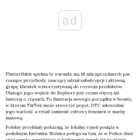
ad
FlutterHabit spełnia te warunki: ma 18 mln sprzedanych par,
rosnące przychody, znaczący udział subskrypcji i aktywną
grupę klientek wykorzystywaną do rozwoju produktów.
Dlatego jego wejście do Sephory jest czymś więcej niż
historią o rzęsach. To ilustracja nowego porządku w beauty,
w którym TikTok może stworzyć popyt, DTC udowodnić
jego wartość, a retail zamienić cyfrowy fenomen w markę
masową.
Polskie przykłady pokazują, że lokalny rynek podąża w
podobnym kierunku. Różnica polega na tym, że w Polsce duże
sieci często uczestniczą w budowaniu marek już na etapie