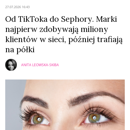
Anuluj
27.07.2026 16:43
Prześlij komentarz
Od TikToka do Sephory. Marki
najpierw zdobywają miliony
klientów w sieci, później trafiają
na półki
ANITA LEOWSKA-SKIBA