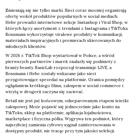
Zmieniają się nie tylko marki. Sieci coraz mocniej organizują
ofertę wokół produktów popularnych w social mediach.
Hebe prowadzi internetowe sekcje Instashop i Viral Shop, w
których łączy asortyment z trendami z Instagrama i TikToka.
Rossmann wykorzystuje viralowe produkty w komunikacji,
materiałach inspiracyjnych i premierach skierowanych do
młodszych klientów.
W 2026 r. TikTok Shop wystartował w Polsce, a wśród
pierwszych partnerów i marek znalazły się podmioty z
branży beauty. BasicLab rozpoczął transmisje LIVE, a
Rossmann i Hebe zostały wskazane jako sieci
przygotowujące sprzedaż na platformie. Granica pomiędzy
oglądaniem krótkiego filmu, zakupem w social commerce i
wizytą w drogerii zaczyna się zacierać.
Retail nie jest już końcowym, odseparowanym etapem ścieżki
zakupowej. Może pojawić się jednocześnie jako konto na
TikToku, sklep na platformie, aplikacja lojalnościowa,
marketplace i fizyczna półka. Wygrywa ten podmiot, który
najszybciej zamienia cyfrowy sygnał zainteresowania w
dostępny produkt, nie tracąc przy tym jakości selekcji.