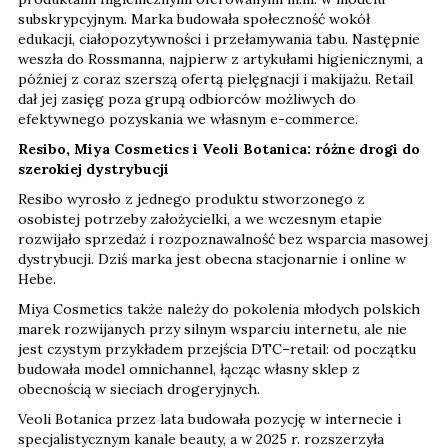
subskrypcyjnym. Marka budowała społeczność wokół
edukacji, ciałopozytywności i przełamywania tabu. Następnie
weszła do Rossmanna, najpierw z artykułami higienicznymi, a
później z coraz szerszą ofertą pielęgnacji i makijażu. Retail
dał jej zasięg poza grupą odbiorców możliwych do
efektywnego pozyskania we własnym e-commerce.
Resibo, Miya Cosmetics i Veoli Botanica: różne drogi do
szerokiej dystrybucji
Resibo wyrosło z jednego produktu stworzonego z
osobistej potrzeby założycielki, a we wczesnym etapie
rozwijało sprzedaż i rozpoznawalność bez wsparcia masowej
dystrybucji. Dziś marka jest obecna stacjonarnie i online w
Hebe.
Miya Cosmetics także należy do pokolenia młodych polskich
marek rozwijanych przy silnym wsparciu internetu, ale nie
jest czystym przykładem przejścia DTC–retail: od początku
budowała model omnichannel, łącząc własny sklep z
obecnością w sieciach drogeryjnych.
Veoli Botanica przez lata budowała pozycję w internecie i
specjalistycznym kanale beauty, a w 2025 r. rozszerzyła