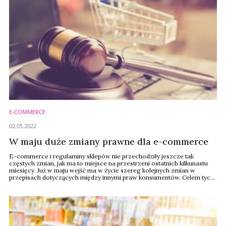
E-COMMERCE
02.05.2022
W maju duże zmiany prawne dla e-commerce
E-commerce i regulaminy sklepów nie przechodziły jeszcze tak
częstych zmian, jak ma to miejsce na przestrzeni ostatnich kilkunastu
miesięcy. Już w maju wejść ma w życie szereg kolejnych zmian w
przepisach dotyczących między innymi praw konsumentów. Celem tych
zmian jest implementacja do prawa polskiego trzech unijnych dyrektyw
– 2019/770 (dyrektywa cyfrowa), 2019/771 (dyrektywa towarowa) oraz
2019/2161 (dyrektywa Omnibus). Ustawy ...