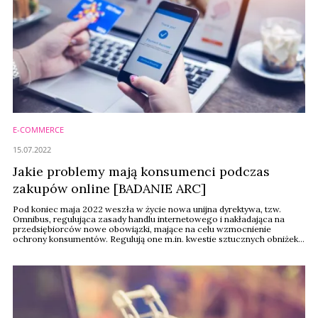
E-COMMERCE
15.07.2022
Jakie problemy mają konsumenci podczas
zakupów online [BADANIE ARC]
Pod koniec maja 2022 weszła w życie nowa unijna dyrektywa, tzw.
Omnibus, regulująca zasady handlu internetowego i nakładająca na
przedsiębiorców nowe obowiązki, mające na celu wzmocnienie
ochrony konsumentów. Regulują one m.in. kwestie sztucznych obniżek,
fałszywych opinii czy jawności opłacania wyników w wyszukiwarkach.
Polski projekt przepisów implementujących Omnibusa do krajowego
prawa jest na etapie prac rządowych. Czy ...