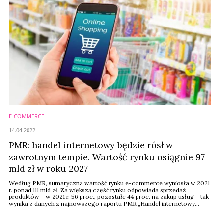
E-COMMERCE
14.04.2022
PMR: handel internetowy będzie rósł w
zawrotnym tempie. Wartość rynku osiągnie 97
mld zł w roku 2027
Według PMR, sumaryczna wartość rynku e-commerce wyniosła w 2021
r. ponad 111 mld zł. Za większą część rynku odpowiada sprzedaż
produktów – w 2021 r. 56 proc., pozostałe 44 proc. na zakup usług – tak
wynika z danych z najnowszego raportu PMR „Handel internetowy
usługami w Polsce 2022. Analiza rynku e-commerce i prognozy
rozwoju na lata 2022-2027”. Prognozy PMR wskazują, że w scenariuszu