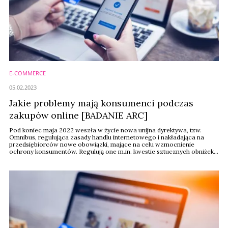
E-COMMERCE
05.02.2023
Jakie problemy mają konsumenci podczas
zakupów online [BADANIE ARC]
Pod koniec maja 2022 weszła w życie nowa unijna dyrektywa, tzw.
Omnibus, regulująca zasady handlu internetowego i nakładająca na
przedsiębiorców nowe obowiązki, mające na celu wzmocnienie
ochrony konsumentów. Regulują one m.in. kwestie sztucznych obniżek,
fałszywych opinii czy jawności opłacania wyników w wyszukiwarkach.
Polski projekt przepisów implementujących Omnibusa do krajowego
prawa jest na etapie prac rządowych. Czy ...