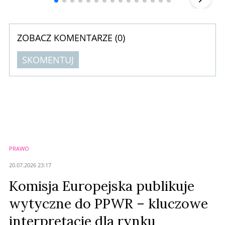
ZOBACZ KOMENTARZE (
0
)
SKOMENTUJ
Komentarze (
0
)
Nie znaleziono komentarzy
Zostaw swoje komentarze
Imię (Wymagane)
PRAWO
Anuluj
20.07.2026 23:17
Prześlij komentarz
Komisja Europejska publikuje
wytyczne do PPWR – kluczowe
interpretacje dla rynku