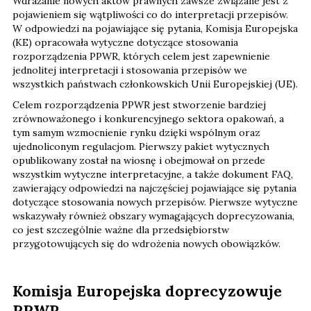
Wdrażanie nowych aktów prawnych zawsze związane jest z
pojawieniem się wątpliwości co do interpretacji przepisów.
W odpowiedzi na pojawiające się pytania, Komisja Europejska
(KE) opracowała wytyczne dotyczące stosowania
rozporządzenia PPWR, których celem jest zapewnienie
jednolitej interpretacji i stosowania przepisów we
wszystkich państwach członkowskich Unii Europejskiej (UE).
Celem rozporządzenia PPWR jest stworzenie bardziej
zrównoważonego i konkurencyjnego sektora opakowań, a
tym samym wzmocnienie rynku dzięki wspólnym oraz
ujednoliconym regulacjom. Pierwszy pakiet wytycznych
opublikowany został na wiosnę i obejmował on przede
wszystkim wytyczne interpretacyjne, a także dokument FAQ,
zawierający odpowiedzi na najczęściej pojawiające się pytania
dotyczące stosowania nowych przepisów. Pierwsze wytyczne
wskazywały również obszary wymagających doprecyzowania,
co jest szczególnie ważne dla przedsiębiorstw
przygotowujących się do wdrożenia nowych obowiązków.
Komisja Europejska doprecyzowuje
PPWR