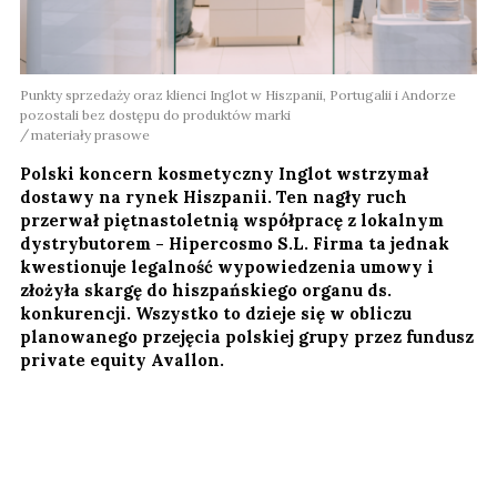
Punkty sprzedaży oraz klienci Inglot w Hiszpanii, Portugalii i Andorze
pozostali bez dostępu do produktów marki
materiały prasowe
Polski koncern kosmetyczny Inglot wstrzymał
dostawy na rynek Hiszpanii. Ten nagły ruch
przerwał piętnastoletnią współpracę z lokalnym
dystrybutorem - Hipercosmo S.L. Firma ta jednak
kwestionuje legalność wypowiedzenia umowy i
złożyła skargę do hiszpańskiego organu ds.
konkurencji. Wszystko to dzieje się w obliczu
planowanego przejęcia polskiej grupy przez fundusz
private equity Avallon.