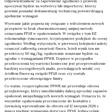
Odpowiedzialność za zapewnienie zgodności z prawem
spoczywać będzie na wytwórcy lub importerze, którzy
powinni posiadać dokumentację techniczną potwierdzającą
spełnienie wymagań.
Wyzwanie jakie pojawia się związane z wdrożeniem nowych
przepisów to brak zharmonizowanej, unijnej metody
oznaczania PFAS w opakowaniach. W związku z tym KE
rekomenduje tymczasowe, trzystopniowe podejście do oceny
zgodności. Według wytycznych, w pierwszej kolejności należy
oznaczyć całkowitą zawartość fluoru. Jeżeli wynik ten nie
przekroczy 50 mg/kg, opakowanie uznawane będzie za
zgodne z wymaganiami PPWR. Dopiero w przypadku
przekroczenia tej wartości konieczne jest przeprowadzenie
bardziej szczegółowych analiz, pozwalających ustalić, czy
źródłem fluoru są związki PFAS oraz czy zostały
przekroczone obowiązujące limity.
Co ważne, rozporządzenie PPWR nie przewiduje okresu
przejściowego, który umożliwiałaby dalszą sprzedaż zapasów
opakowań niespełniających nowych wymagań. Oznacza to, że
wszystkie opakowania przeznaczone do kontaktu z
żywnością wprowadzane do obrotu od 12 sierpnia 2026 r.
muszą spełniać wymagania dotyczące PFAS. Jednocześnie