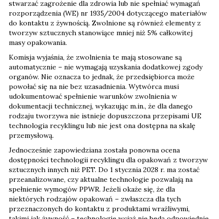
stwarzać zagrożenie dla zdrowia lub nie spełniać wymagań
rozporządzenia (WE) nr 1935/2004 dotyczącego materiałów
do kontaktu z żywnością. Zwolnione są również elementy z
tworzyw sztucznych stanowiące mniej niż 5% całkowitej
masy opakowania.
Komisja wyjaśnia, że zwolnienia te mają stosowane są
automatycznie – nie wymagają uzyskania dodatkowej zgody
organów. Nie oznacza to jednak, że przedsiębiorca może
powołać się na nie bez uzasadnienia. Wytwórca musi
udokumentować spełnienie warunków zwolnienia w
dokumentacji technicznej, wykazując m.in., że dla danego
rodzaju tworzywa nie istnieje dopuszczona przepisami UE
technologia recyklingu lub nie jest ona dostępna na skalę
przemysłową.
Jednocześnie zapowiedziana została ponowna ocena
dostępności technologii recyklingu dla opakowań z tworzyw
sztucznych innych niż PET. Do 1 stycznia 2028 r. ma zostać
przeanalizowane, czy aktualne technologie pozwalają na
spełnienie wymogów PPWR. Jeżeli okaże się, że dla
niektórych rodzajów opakowań – zwłaszcza dla tych
przeznaczonych do kontaktu z produktami wrażliwymi,
takimi jak żywność – technologie wciąż nie będą odpowiednie,