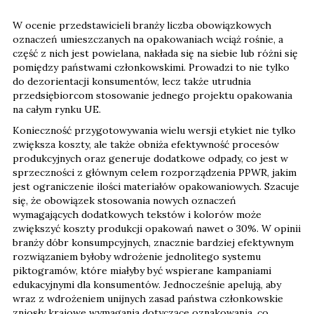
W ocenie przedstawicieli branży liczba obowiązkowych
oznaczeń umieszczanych na opakowaniach wciąż rośnie, a
część z nich jest powielana, nakłada się na siebie lub różni się
pomiędzy państwami członkowskimi. Prowadzi to nie tylko
do dezorientacji konsumentów, lecz także utrudnia
przedsiębiorcom stosowanie jednego projektu opakowania
na całym rynku UE.
Konieczność przygotowywania wielu wersji etykiet nie tylko
zwiększa koszty, ale także obniża efektywność procesów
produkcyjnych oraz generuje dodatkowe odpady, co jest w
sprzeczności z głównym celem rozporządzenia PPWR, jakim
jest ograniczenie ilości materiałów opakowaniowych. Szacuje
się, że obowiązek stosowania nowych oznaczeń
wymagających dodatkowych tekstów i kolorów może
zwiększyć koszty produkcji opakowań nawet o 30%. W opinii
branży dóbr konsumpcyjnych, znacznie bardziej efektywnym
rozwiązaniem byłoby wdrożenie jednolitego systemu
piktogramów, które miałyby być wspierane kampaniami
edukacyjnymi dla konsumentów. Jednocześnie apelują, aby
wraz z wdrożeniem unijnych zasad państwa członkowskie
zniosły krajowe wymagania dotyczące oznakowania, co