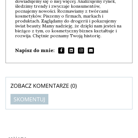
dowiadujemy się o niej więcej. Analizujemy rynek,
śledzimy trendy i zwyczaje konsumentów,
poznajemy nowości. Rozmawiamy z twórcami
kosmetyków. Piszemy o firmach, markach i
produktach. Zaglądamy do drogerii i pokazujemy
świat beauty. Mamy nadzieję, że dzięki nam jesteś na
bieżąco z tym, co kosmetyczny biznes kształtuje i
rozwija. Chętnie poznamy Twoją historię.
Napisz do mnie:
ZOBACZ KOMENTARZE (
0
)
SKOMENTUJ
Komentarze (
0
)
Nie znaleziono komentarzy
Zostaw swoje komentarze
Imię (Wymagane)