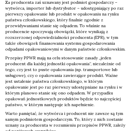
Za producenta zaś uznawany jest podmiot gospodarczy –
wytwórca, importer lub dystrybutor – udostępniający po raz
pierwszy opakowanie lub produkt w opakowaniu na rynku
państwa członkowskiego, który finalnie zgodnie z
przewidywaniami stanie się odpadem. To właśnie na
producencie spoczywają obowiązki, które wynikają z
rozszerzonej odpowiedzialności producenta (EPR), w tym
także obowiązek finansowania systemu gospodarowania
odpadami opakowaniowymi w danym państwie członkowskim.
Przepisy PPWR mają na celu stosowanie zasady „jeden
producent dla każdej jednostki opakowania”, niezależnie od
tego, czy jest to puste opakowania (np. transportowe lub
usługowe), czy o opakowania zawierające produkt. Ważne
jest ustalenie państwa członkowskiego, w którym
opakowanie jest po raz pierwszy udostępniane na rynku i w
którym planowo stanie się ono odpadem. W przypadku
opakowań jednostkowych produktów będzie to najczęściej
państwo, w którym następuje ich napełnienie.
Warto pamiętać, że wytwórca i producent nie zawsze są tym
samym podmiotem gospodarczym. To, który z nich zostanie
uznany za producenta w rozumieniu przepisów PPWR, zależy
od poniższych czynników: