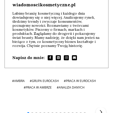
wiadomoscikosmetyczne.pl
Lubimy branżę kosmetyczną i każdego dnia
dowiadujemy się o niej więcej. Analizujemy rynek,
śledzimy trendy i zwyczaje konsumentów,
poznajemy nowości. Rozmawiamy z twórcami
kosmetyków. Piszemy o firmach, markach i
produktach. Zaglądamy do drogerii i pokazujemy
świat beauty. Mamy nadzieję, że dzięki nam jesteś na
bieżąco z tym, co kosmetyczny biznes kształtuje i
rozwija. Chętnie poznamy Twoją historię.
Napisz do mnie:
#AMBRA
#GRUPA EUROCASH
#PRACA W EUROCASH
#PRACA W AMBRZE
#ANALIZA DANYCH
Andrzej i Marta Sterniccy
Marta i
▶