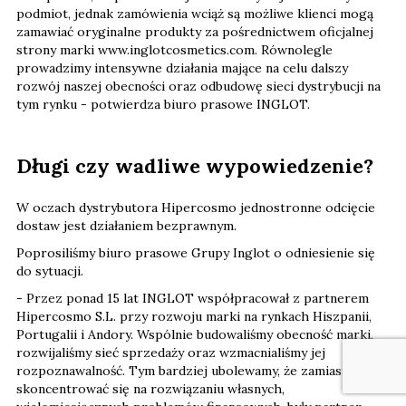
podmiot, jednak zamówienia wciąż są możliwe klienci mogą
zamawiać oryginalne produkty za pośrednictwem oficjalnej
strony marki www.inglotcosmetics.com. Równolegle
prowadzimy intensywne działania mające na celu dalszy
rozwój naszej obecności oraz odbudowę sieci dystrybucji na
tym rynku - potwierdza biuro prasowe INGLOT.
Długi czy wadliwe wypowiedzenie?
W oczach dystrybutora Hipercosmo jednostronne odcięcie
dostaw jest działaniem bezprawnym.
Poprosiliśmy biuro prasowe Grupy Inglot o odniesienie się
do sytuacji.
- Przez ponad 15 lat INGLOT współpracował z partnerem
Hipercosmo S.L. przy rozwoju marki na rynkach Hiszpanii,
Portugalii i Andory. Wspólnie budowaliśmy obecność marki,
rozwijaliśmy sieć sprzedaży oraz wzmacnialiśmy jej
rozpoznawalność. Tym bardziej ubolewamy, że zamiast
skoncentrować się na rozwiązaniu własnych,