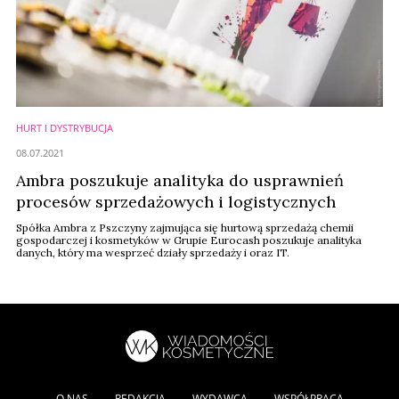
HURT I DYSTRYBUCJA
08.07.2021
Ambra poszukuje analityka do usprawnień
procesów sprzedażowych i logistycznych
Spółka Ambra z Pszczyny zajmująca się hurtową sprzedażą chemii
gospodarczej i kosmetyków w Grupie Eurocash poszukuje analityka
danych, który ma wesprzeć działy sprzedaży i oraz IT.
O NAS
REDAKCJA
WYDAWCA
WSPÓŁPRACA