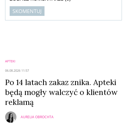
SKOMENTUJ
Komentarze (
0
)
Nie znaleziono komentarzy
Zostaw swoje komentarze
Imię (Wymagane)
APTEKI
Anuluj
06.08.2026 11:57
Prześlij komentarz
Po 14 latach zakaz znika. Apteki
będą mogły walczyć o klientów
reklamą
AURELIA OBROCHTA