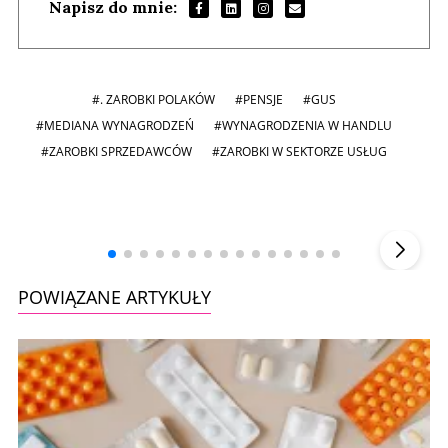
Napisz do mnie:
#. ZAROBKI POLAKÓW
#PENSJE
#GUS
#MEDIANA WYNAGRODZEŃ
#WYNAGRODZENIA W HANDLU
#ZAROBKI SPRZEDAWCÓW
#ZAROBKI W SEKTORZE USŁUG
Andrzej i Marta Sterniccy
Marta i
▶
POWIĄZANE ARTYKUŁY