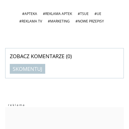
#APTEKA
#REKLAMA APTEK
#TSUE
#UE
#REKLAMA TV
#MARKETING
#NOWE PRZEPISY
ZOBACZ KOMENTARZE (
0
)
SKOMENTUJ
Komentarze (
0
)
Nie znaleziono komentarzy
Zostaw swoje komentarze
Imię (Wymagane)
Anuluj