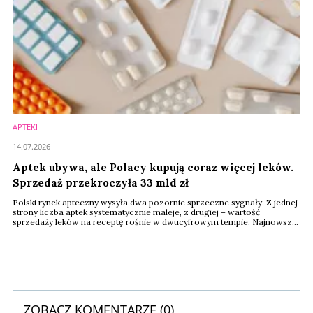
APTEKI
14.07.2026
Aptek ubywa, ale Polacy kupują coraz więcej leków.
Sprzedaż przekroczyła 33 mld zł
Polski rynek apteczny wysyła dwa pozornie sprzeczne sygnały. Z jednej
strony liczba aptek systematycznie maleje, z drugiej – wartość
sprzedaży leków na receptę rośnie w dwucyfrowym tempie. Najnowsze
dane GUS pokazują, że w 2025 roku sprzedaż leków refundowanych i
pełnopłatnych osiągnęła rekordowe 33,4 mld złotych, mimo że sieć
aptek nadal się kurczy. Dla rynku dermokosmetyków i produktów health
& beauty oznacza to dalszy ...
ZOBACZ KOMENTARZE (
0
)