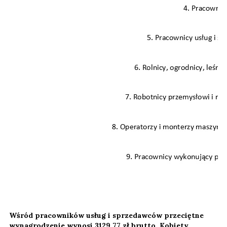
Wśród pracowników usług i sprzedawców przeciętne
wynagrodzenie wynosi 3129,77 zł brutto. Kobiety