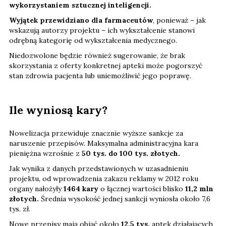
wykorzystaniem sztucznej inteligencji.
Wyjątek przewidziano dla farmaceutów
, ponieważ – jak
wskazują autorzy projektu – ich wykształcenie stanowi
odrębną kategorię od wykształcenia medycznego.
Niedozwolone będzie również sugerowanie, że brak
skorzystania z oferty konkretnej apteki może pogorszyć
stan zdrowia pacjenta lub uniemożliwić jego poprawę.
Ile wyniosą kary?
Nowelizacja przewiduje znacznie wyższe sankcje za
naruszenie przepisów. Maksymalna administracyjna kara
pieniężna wzrośnie z
50 tys. do 100 tys. złotych.
Jak wynika z danych przedstawionych w uzasadnieniu
projektu, od wprowadzenia zakazu reklamy w 2012 roku
organy nałożyły
1464 kary
o łącznej wartości blisko
11,2 mln
złotych.
Średnia wysokość jednej sankcji wyniosła około 7,6
tys. zł.
Nowe przepisy mają objąć około
12,5 tys.
aptek działających