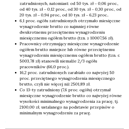
zatrudnionych, natomiast: od 50 tys. zł ‒ 0,06 proc.,
od 40 tys. zł ‒ 0,12 proc., od 30 tys. zł ‒ 0,30 proc., od
20 tys. zł ‒ 0,94 proc., od 10 tys. zł ‒ 6,23 proc..
6,1 proc. ogółu zatrudnionych otrzymało miesięczne
wynagrodzenie brutto co najmniej równe
dwukrotnemu przeciętnemu wynagrodzeniu
miesięcznemu ogółem brutto (tzn. ≥ 10007,56 zł).
Pracownicy otrzymujący miesięczne wynagrodzenie
ogółem brutto mniejsze lub równe przeciętnemu
wynagrodzeniu miesięcznemu ogółem brutto (tzn. ≤
5003,78 zł) stanowili niemalże 2/3 ogółu
pracowników (66,0 proc.).
16,2 proc. zatrudnionych zarabiało co najwyżej 50
proc. przeciętnego wynagrodzenia miesięcznego
brutto, czyli nie więcej niż 2501,89 zł.
Co 13-ty zatrudniony (7,6 proc. ogółu) otrzymał
miesięczne wynagrodzenie brutto co najwyżej równe
wysokości minimalnego wynagrodzenia za pracę, tj.
2100,00 zł, ustalanego na podstawie przepisów o
minimalnym wynagrodzeniu za pracę.