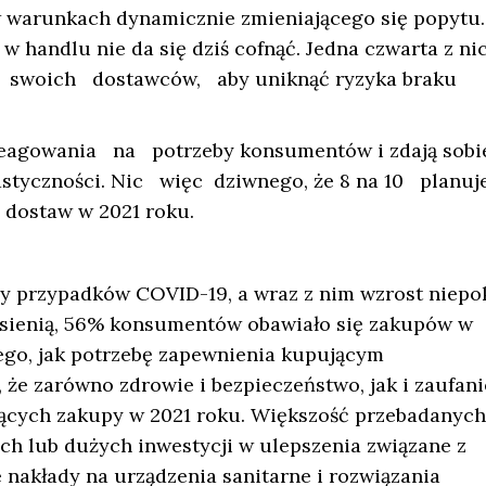
arunkach dynamicznie zmieniającego się popytu.
i w handlu nie da się dziś cofnąć. Jedna czwarta z n
 swoich dostawców, aby uniknąć ryzyka braku
eagowania na potrzeby konsumentów i zdają sobi
astyczności. Nic więc dziwnego, że 8 na 10 planuj
 dostaw w 2021 roku.
by przypadków COVID-19, a wraz z nim wzrost niepo
esienią, 56% konsumentów obawiało się zakupów w
ego, jak potrzebę zapewnienia kupującym
że zarówno zdrowie i bezpieczeństwo, jak i zaufani
ących zakupy w 2021 roku. Większość przebadanyc
 lub dużych inwestycji w ulepszenia związane z
 nakłady na urządzenia sanitarne i rozwiązania