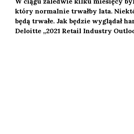
W ciągu zaledwie kilku miesięcy b
który normalnie trwałby lata. Niek
będą trwałe. Jak będzie wyglądał ha
Deloitte „2021 Retail Industry Outloo