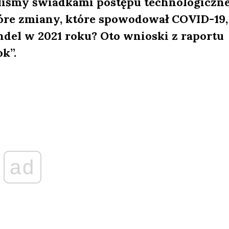
yliśmy świadkami postępu technologiczne
tóre zmiany, które spowodował COVID-19,
ndel w 2021 roku? Oto wnioski z raportu
k”.
ad