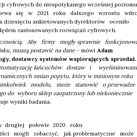
ji cyfrowych do niespotykanego wcześniej poziomu
dziewa się w 2021 roku dalszego wzrostu wdr
 na dziesięciu ankietowanych dyrektorów oceniło
ędem zastosowanych rozwiązań cyfrowych.
ecznością. Aby firmy mogły sprawnie funkcjono
ku, muszą postawić na dane
– mówi
Adam
logy, dostawcy systemów wspierających sprzedaż.
 automatyzację łańcuchów dostaw i wyeliminowan
amicznych zmian popytu, który w minionym roku
jakimkolwiek modelu, może stanowić o przewadze
go do wyboru sklep zaopatrzony lub niekoniecznie
uje wyniki badania.
 drugiej połowie 2020 roku
liści mogli zobaczyć, jak problematyczne może