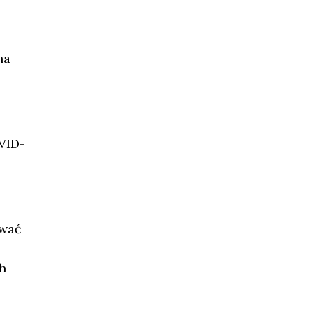
na
VID-
ewać
h