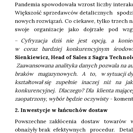
Pandemia spowodowała wzrost liczby interakc
Większość sprzedawców detalicznych spo
nowych rozwiązań. Co ciekawe, tylko trzech
swoje organizacje jako dojrzałe pod wzgl
–
Cyfryzacja dziś nie jest opcją, a koni
w coraz bardziej konkurencyjnym środowis
Sienkiewicz, Head of Sales z Sagra Techno
Zaawansowana analityka danych pozwala na
braków magazynowych. A to, w sytuacji dyn
kształtował się zupełnie inaczej niż na 
konkurencyjnej. Dlaczego? Dla klienta mające
zaopatrzony, wybór będzie oczywisty
- koment
2. Inwestycje w łańcuchów dostaw
Powszechne zakłócenia dostaw towarów w
obnażyły brak efektywnych procedur. Deta