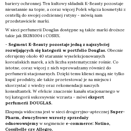
bariery ochronnej. Ten kultowy składnik K-Beauty pozostaje
nieustannie na topie, a coraz więcej Polek włącza kosmetyki z
centellą do swojej codziennej rutyny - mówią nam
przedstawiciele marki.
W sieci perfumerii Douglas dostępne są także marki droższe
takie jak SKIN1004 i COSRX.
-
Segment K-Beauty pozostaje jedną z najszybciej
rozwijających się kategorii w portfolio Douglas.
Obecnie
oferujemy około 40 starannie wyselekcjonowanych
koreańskich marek, a ich liczba systematycznie rośnie. Co
istotne, coraz więcej z nich wprowadzamy również do
perfumerii stacjonarnych. Dzięki temu klienci mogą nie tylko
kupić produkty, ale także przetestować je na miejscu i
skorzystać z wiedzy oraz rekomendacji naszych
konsultantek. W efekcie znaczenie kanału stacjonarnego w
tej kategorii sukcesywnie wzrasta - mówi
ekspert
perfumerii DOUGLAS.
Ekspnsja widoczna jest w sieci drogeryjno-aptecznej
Super-
Pharm, dwucyfrowe wzrosty sprzedaży
odnowowujemy
w segmencie
e-commerce: Notino,
Cossibelle czy Allegro.