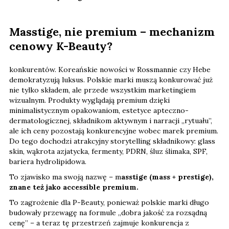
Masstige, nie premium – mechanizm
cenowy K-Beauty?
konkurentów. Koreańskie nowości w Rossmannie czy Hebe
demokratyzują luksus. Polskie marki muszą konkurować już
nie tylko składem, ale przede wszystkim marketingiem
wizualnym. Produkty wyglądają premium dzięki
minimalistycznym opakowaniom, estetyce apteczno-
dermatologicznej, składnikom aktywnym i narracji „rytuału”,
ale ich ceny pozostają konkurencyjne wobec marek premium.
Do tego dochodzi atrakcyjny storytelling składnikowy: glass
skin, wąkrota azjatycka, fermenty, PDRN, śluz ślimaka, SPF,
bariera hydrolipidowa.
To zjawisko ma swoją nazwę – m
asstige (mass + prestige),
znane też jako accessible premium.
To zagrożenie dla P-Beauty, ponieważ polskie marki długo
budowały przewagę na formule „dobra jakość za rozsądną
cenę” – a teraz tę przestrzeń zajmuje konkurencja z