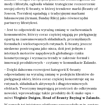
mody i lifestylu, ogłosiła właśnie trategiczne rozszerzenie
swojej oferty K-beauty, w której trendowe marki (Beauty of
Joseon, Torriden) sąsiadują z tradycyjnymi markami
luksusowymi (Armani, Sunday Riley) jako równorzędni
partnerzy lifestylowi.
- Jest to odpowiedź na wyraźną zmianę w zachowaniach
konsumentów, którzy coraz częściej sięgają po pielęgnację
opartą na zaawansowanych składnikach, przemyślanych
formułach i wieloetapowych rutynach. K-beauty, jeszcze
niedawno postrzegana jako nisza, dziś jest jednym z
istotnych motorów napędowych globalnego rynku
kosmetycznego i wyznacza trendy w zakresie formuł i
innowacji produktowych - czytamy w komunikacie Zalando.
- Dzięki dalszemu rozwojowi kategorii K-beauty
odpowiadamy na wyraźną zmianę w podejściu klientów do
pielęgnacji skóry, która coraz częściej koncentruje się na
rutynach, składnikach aktywnych i długoterminowych
efektach. Tworzymy inspirującą przestrzeń do odkrywania
nowości, wprowadzając także produkty do K-make-upu –
mówi
Virginie Duigou, Head of Beauty Buying w Zalando.
W ramach tej inicjatywy platforma wprowadziła m.in. zestaw