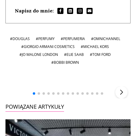
Napisz do mnie:
#DOUGLAS
#PERFUMY
#PERFUMERIA
#OMNICHANNEL
#GIORGIO ARMANI COSMETICS
#MICHAEL KORS
#JO MALONE LONDON
#ELIE SAAB
#TOM FORD
#BOBBI BROWN
Andrzej i Marta Sterniccy
Marta i
▶
POWIĄZANE ARTYKUŁY