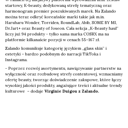
startowy, K-beauty, dedykowaną strefę tematyczną oraz
harmonogram premier poszukiwanych marek. Na Zalando
można teraz odkryć koreańskie marki takie jak m.in.
Haruharu Wonder, Torriden, RoundLab, Abib, SOME BY MI,
Dr.Jart+ oraz Beauty of Joseon. Cała sekcja „K-Beauty haul”
liczy już 94 produkty - tylko sama marka COSRX ma na
platformie kilkanaście pozycji w cenach 55–167 zł.
Zalando komunikuje kategorię językiem „glass skin” i
estetyki – bardzo podobnym do narracji TikToka i
Instagrama.
- Poprzez rozwój asortymentu, nawiązywanie partnerstw na
wyłączność oraz rozbudowę strefy contentowej, wzmacniamy
ofertę beauty, tworząc doświadczenie zakupowe, które łączy
wysokiej jakości produkty, angażujące treści i aktualne trendy
kulturowe – dodaje
Virginie Duigou z Zalando.