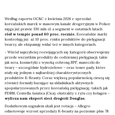
Według raportu OC&C z kwietnia 2026 r. sprzedaż
koreańskich marek w masowym kanale drogeryjnym w Polsce
sięga już prawie 330 mln zł, a segment w ostatnich latach
rósł w tempie ponad 60 proc. rocznie.
Koreańskie marki
kontrolują już aż 10 proc. rynku produktów do pielęgnacji
twarzy, ale ekspansję widać też w innych kategoriach.
- Wśród najszybciej rozwijających się kategorii obserwujemy
przede wszystkim produkty do codziennej pielęgnacji, takie
jak sera, kosmetyki z wysoką ochroną SPF, maseczki do
twary – szczególnie hydrożelowe – oraz toner pady, które
stały się jednym z najbardziej charakterystycznych
produktów K-Beauty. Coraz większą popularnością cieszą się
również formuły bazujące na składnikach aktywnych
spopularyzowanych przez koreańską pielęgnację, takich jak
PDRN, Centella Asiatica (Cica), ekstrakty z ryżu czy kolagen
–
wylicza nam ekspert sieci drogerii Douglas.
Dodatkowym sygnałem skali jest rotacja – Allegro
odnotowuje wzrost sprzedaży K-beauty na poziomie plus 78