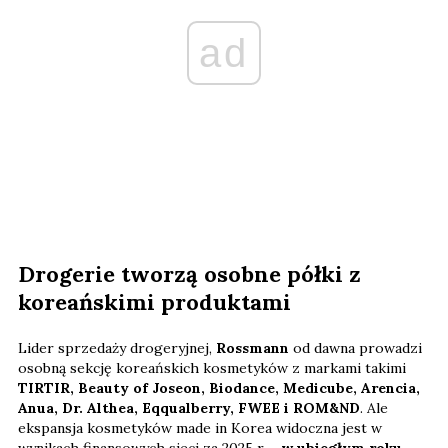
ad
Drogerie tworzą osobne półki z
koreańskimi produktami
Lider sprzedaży drogeryjnej,
Rossmann
od dawna prowadzi
osobną sekcję koreańskich kosmetyków z markami takimi
TIRTIR, Beauty of Joseon, Biodance, Medicube, Arencia,
Anua, Dr. Althea, Eqqualberry, FWEE i ROM&ND
. Ale
ekspansja kosmetyków made in Korea widoczna jest w
wynikach finansowych sieci za 2025 r. -
w ubiegłym roku