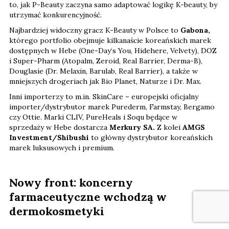
to, jak P-Beauty zaczyna samo adaptować logikę K-beauty, by
utrzymać konkurencyjność.
Najbardziej widoczny gracz K-Beauty w Polsce to
Gabona,
którego portfolio obejmuje kilkanaście koreańskich marek
dostępnych w Hebe (One-Day‘s You, Hidehere, Velvety), DOZ
i Super-Pharm (Atopalm, Zeroid, Real Barrier, Derma-B),
Douglasie (Dr. Melaxin, Barulab, Real Barrier), a także w
mniejszych drogeriach jak Bio Planet, Naturze i Dr. Max.
Inni importerzy to m.in. SkinCare – europejski oficjalny
importer/dystrybutor marek Purederm, Farmstay, Bergamo
czy Ottie. Marki CLIV, PureHeals i Soqu będące w
sprzedaży w Hebe dostarcza
Merkury SA.
Z kolei
AMGS
Investment/Shibushi
to główny dystrybutor koreańskich
marek luksusowych i premium.
Nowy front: koncerny
farmaceutyczne wchodzą w
dermokosmetyki