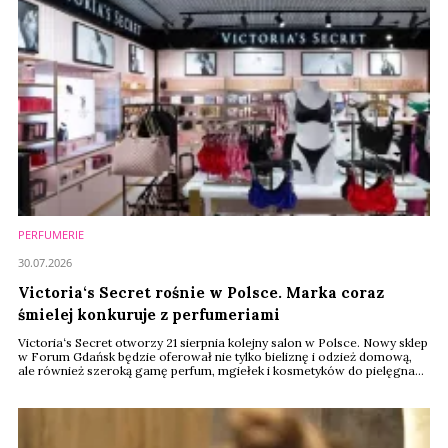
PERFUMERIE
30.07.2026
Victoria‘s Secret rośnie w Polsce. Marka coraz
śmielej konkuruje z perfumeriami
Victoria‘s Secret otworzy 21 sierpnia kolejny salon w Polsce. Nowy sklep
w Forum Gdańsk będzie oferował nie tylko bieliznę i odzież domową,
ale również szeroką gamę perfum, mgiełek i kosmetyków do pielęgnacji
ciała. Amerykańska marka coraz śmielej rywalizuje nie tylko z
segmentem lingerie, ale także z perfumeriami i drogeriami premium.