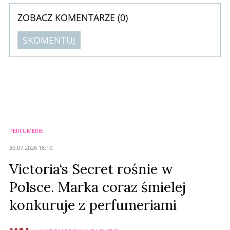
ZOBACZ KOMENTARZE (
0
)
SKOMENTUJ
Komentarze (
0
)
Nie znaleziono komentarzy
Zostaw swoje komentarze
Imię (Wymagane)
PERFUMERIE
Anuluj
30.07.2026 15:10
Prześlij komentarz
Victoria‘s Secret rośnie w
Polsce. Marka coraz śmielej
konkuruje z perfumeriami