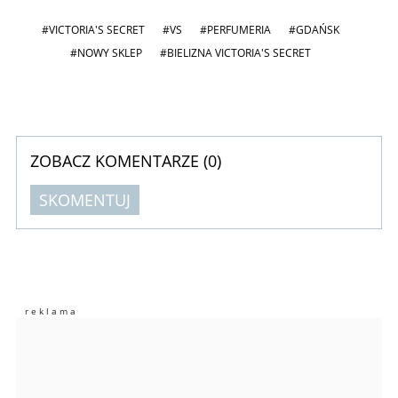
#VICTORIA'S SECRET
#VS
#PERFUMERIA
#GDAŃSK
#NOWY SKLEP
#BIELIZNA VICTORIA'S SECRET
ZOBACZ KOMENTARZE (
0
)
SKOMENTUJ
Komentarze (
0
)
Nie znaleziono komentarzy
Zostaw swoje komentarze
Imię (Wymagane)
Anuluj