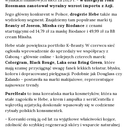
Rossmann zanotował wyraźny wzrost importu z Azji.
Jego główny konkurent w Polsce,
drogerie Hebe
także ma
wydzielony segment. Znajdziemy tam populrane marki tj.
Beauty of Joseon, Missha czy Biodance
z cenami
startującymi od 14,79 zł za maskę Biodance i 49,99 zł za BB
cream Missha.
Hebe stale powiększa portfolio K-Beauty. W czerwcu sieć
ogłosiła wprowadzenie do sprzedaży we współpracy z
Gaboną - głównie online - kolejnych czterech marek:
Colorgram, Black Rouge, Laka oraz Bring Green
, które
mają szansę przyciągnąć uwagę fanek lekkich tekstur, błysku,
koloru i dopracowanej pielęgnacji. Podobnie jak Douglass czy
Zalando - postawiła na marki makijażowe, reprezentujące
najnowsze trendy.
PureHeals
to inna koreańska marka kosmetyków, która na
stałe zagościła w Hebe, a krem i ampułka z seriiCentella z
wąkrotką azjatycką doskonale wpasowały się w codzienne
rytuały polskich konsumentek.
- Koreanki cenią ją od lat za wyjątkowe właściwości kojące,
zdolność do szybkiej regeneracji skóry i wsparcie naturalnej