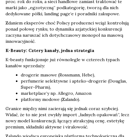
proc. rok do roku, a sieci handlowe zamiast traktować te
marki jako „egzotyczną” podkategorię, tworzą dla nich
dedykowane półki, landing page‘e i poradniki zakupowe.
Zdaniem eksperów choć Polscy producenci wciąż kontrolują
ponad połowę rynku, to dynamika azjatyckiej konkurencji
zaczyna naruszać ich dotychczasowy monopol na masową
innowacyjność.
K-Beauty: Cztery kanały, jedna strategia
K-beauty funkcjonuje już równolegle w czterech typach
kanałów sprzedaży:
drogerie masowe (Rossmann, Hebe),
perfumerie selektywne i apteko-drogerie (Douglas,
Super-Pharm),
marketplace‘y np. Allegro, Amazon
platformy modowe (Zalando).
Granice między nimi zacierają się jednak coraz szybciej.
Widać, że to nie jest zwykły import „ładnych opakowań”, lecz
nowy model konkurencji, łączący atrakcyjną cenę, estetykę
premium, składniki aktywne i viralowość.
Zalando wiodąca europejska platforma technologiczna dla