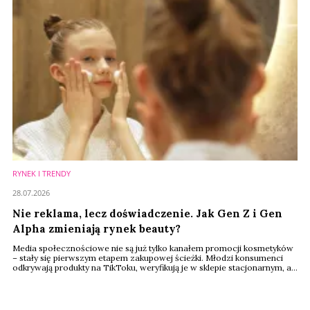
RYNEK I TRENDY
28.07.2026
Nie reklama, lecz doświadczenie. Jak Gen Z i Gen
Alpha zmieniają rynek beauty?
Media społecznościowe nie są już tylko kanałem promocji kosmetyków
– stały się pierwszym etapem zakupowej ścieżki. Młodzi konsumenci
odkrywają produkty na TikToku, weryfikują je w sklepie stacjonarnym, a
kolejne zakupy często finalizują już online. Tak wygląda nowy model
zakupów beauty, który – według raportu Renude Insights, będzie w
najbliższych latach wyznaczał kierunek rozwoju całego rynku.