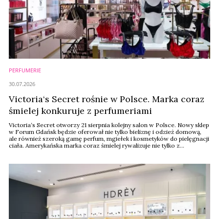
PERFUMERIE
30.07.2026
Victoria‘s Secret rośnie w Polsce. Marka coraz
śmielej konkuruje z perfumeriami
Victoria‘s Secret otworzy 21 sierpnia kolejny salon w Polsce. Nowy sklep
w Forum Gdańsk będzie oferował nie tylko bieliznę i odzież domową,
ale również szeroką gamę perfum, mgiełek i kosmetyków do pielęgnacji
ciała. Amerykańska marka coraz śmielej rywalizuje nie tylko z
segmentem lingerie, ale także z perfumeriami i drogeriami premium.