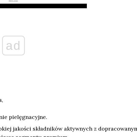
REKLAMA
ad
a,
ie pielęgnacyjne.
okiej jakości składników aktywnych z dopracowany