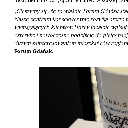
designem, co pozycjonuje Hdrey w ścisłej c
„
Cieszymy się, że to właśnie Forum Gdańsk sta
Nasze centrum konsekwentnie rozwija ofertę 
wymagających klientów. Hdrey idealnie wpisuje s
estetykę i nowoczesne podejście do pielęgnacji
dużym zainteresowaniem mieszkańców region
Forum Gdańsk
.