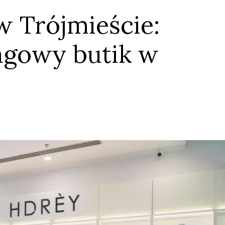
w Trójmieście:
agowy butik w