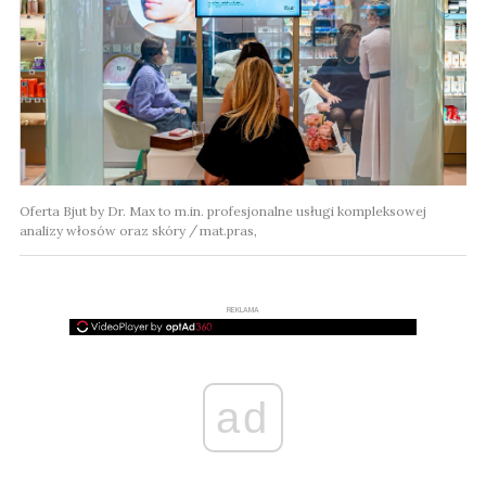
Oferta Bjut by Dr. Max to m.in. profesjonalne usługi kompleksowej
analizy włosów oraz skóry
mat.pras,
REKLAMA
ad