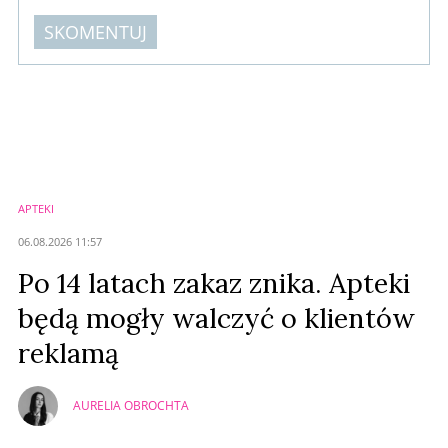
SKOMENTUJ
Komentarze (
0
)
Nie znaleziono komentarzy
Zostaw swoje komentarze
Imię (Wymagane)
APTEKI
Anuluj
06.08.2026 11:57
Prześlij komentarz
Po 14 latach zakaz znika. Apteki
będą mogły walczyć o klientów
reklamą
AURELIA OBROCHTA