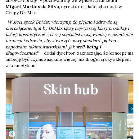
zdrowia i urody
” - pochwalił się we wpisie na LinkedIn
Miguel Martins da Silva
, dyrektor ds. łańcucha dostaw
Grupy Dr. Max.
“
W sieci aptek Dr.Max wierzymy, że piękno i zdrowie są
nierozłączne. Bjut by Dr.Max łączy najwyższej klasy produkty i
usługi kosmetyczne z naszą specjalistyczną wiedzą w dziedzinie
farmacji i zdrowia, aby stworzyć nowy standard: piękno
napędzane takimi wartościami, jak
well-being i
długowieczność
” – dodał dyrektor, zaznaczając, że koncept ma
ambicję być czymś znacznie więcej, niż drogerią czy sklepem
z kosmetykami.