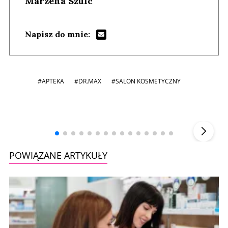
Marzena Szulc
Napisz do mnie:
#APTEKA
#DR.MAX
#SALON KOSMETYCZNY
Andrzej i Marta Sterniccy
Marta i
▶
POWIĄZANE ARTYKUŁY