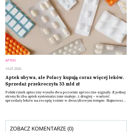
APTEKI
14.07.2026
Aptek ubywa, ale Polacy kupują coraz więcej leków.
Sprzedaż przekroczyła 33 mld zł
Polski rynek apteczny wysyła dwa pozornie sprzeczne sygnały. Z jednej
strony liczba aptek systematycznie maleje, z drugiej – wartość
sprzedaży leków na receptę rośnie w dwucyfrowym tempie. Najnowsze
dane GUS pokazują, że w 2025 roku sprzedaż leków refundowanych i
pełnopłatnych osiągnęła rekordowe 33,4 mld złotych, mimo że sieć
aptek nadal się kurczy. Dla rynku dermokosmetyków i produktów health
& beauty oznacza to dalszy ...
ZOBACZ KOMENTARZE (
0
)