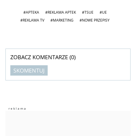
#APTEKA
#REKLAMA APTEK
#TSUE
#UE
#REKLAMA TV
#MARKETING
#NOWE PRZEPISY
ZOBACZ KOMENTARZE (
0
)
SKOMENTUJ
Komentarze (
0
)
Nie znaleziono komentarzy
Zostaw swoje komentarze
Imię (Wymagane)
Anuluj