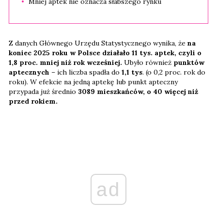
Mniej aptek nie oznacza słabszego rynku
Z danych Głównego Urzędu Statystycznego wynika, że
na
koniec 2025 roku w Polsce działało 11 tys. aptek, czyli o
1,8 proc. mniej niż rok wcześniej.
Ubyło również
punktów
aptecznych
– ich liczba spadła do
1,1 tys
. (o 0,2 proc. rok do
roku). W efekcie na jedną aptekę lub punkt apteczny
przypada już średnio
3089 mieszkańców, o 40 więcej niż
przed rokiem.
ad