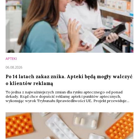
APTEKI
06.08.2026
Po 14 latach zakaz znika. Apteki będą mogły walczyć
o klientów reklamą
To jedna z najważniejszych zmian dla rynku aptecznego od ponad
dekady. Rząd chce dopuścić reklamę aptek i punktów aptecznych,
wykonując wyrok Trybunału Sprawiedliwości UE. Projekt przewiduje
jednak liczne ograniczenia dotyczące promocji, treści reklam i
wykorzystywania wizerunku.