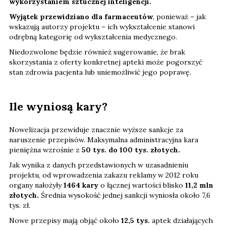
wykorzystaniem sztucznej inteligencji.
Wyjątek przewidziano dla farmaceutów
, ponieważ – jak
wskazują autorzy projektu – ich wykształcenie stanowi
odrębną kategorię od wykształcenia medycznego.
Niedozwolone będzie również sugerowanie, że brak
skorzystania z oferty konkretnej apteki może pogorszyć
stan zdrowia pacjenta lub uniemożliwić jego poprawę.
Ile wyniosą kary?
Nowelizacja przewiduje znacznie wyższe sankcje za
naruszenie przepisów. Maksymalna administracyjna kara
pieniężna wzrośnie z
50 tys. do 100 tys. złotych.
Jak wynika z danych przedstawionych w uzasadnieniu
projektu, od wprowadzenia zakazu reklamy w 2012 roku
organy nałożyły
1464 kary
o łącznej wartości blisko
11,2 mln
złotych.
Średnia wysokość jednej sankcji wyniosła około 7,6
tys. zł.
Nowe przepisy mają objąć około
12,5 tys.
aptek działających