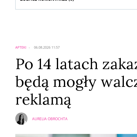
Komentarze (
0
)
Nie znaleziono komentarzy
Zostaw swoje komentarze
Imię (Wymagane)
APTEKI
06.08.2026 11:57
Po 14 latach zaka
będą mogły walcz
reklamą
AURELIA OBROCHTA