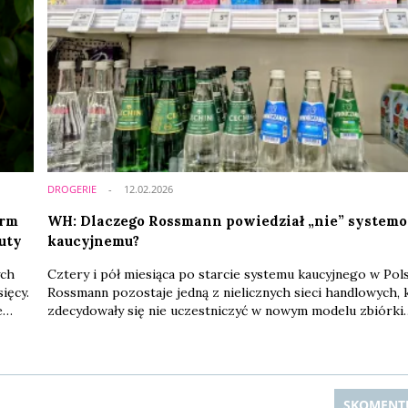
DROGERIE
12.02.2026
arm
WH: Dlaczego Rossmann powiedział „nie” system
uty
kaucyjnemu?
ych
Cztery i pół miesiąca po starcie systemu kaucyjnego w Pol
ięcy.
Rossmann pozostaje jedną z nielicznych sieci handlowych, 
e
zdecydowały się nie uczestniczyć w nowym modelu zbiórki
proc.
opakowań. Oznacza to całkowitą rezygnację ze sprzedaży
napojów w opakowaniach objętych kaucją, takich jak plast
butelki PET do 3 l, puszki metalowe do 1 l czy butelki szkla
wielorazowego użytku do 1,5 l. Zmiana strategii asortymen
...
SKOMENT