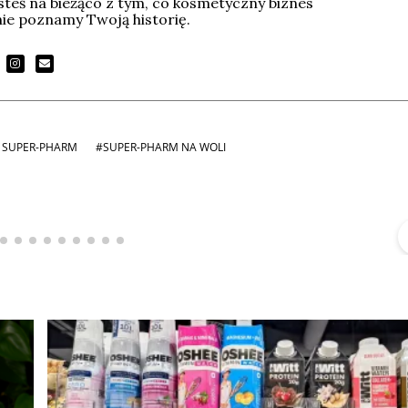
esteś na bieżąco z tym, co kosmetyczny biznes
tnie poznamy Twoją historię.
 SUPER-PHARM
#SUPER-PHARM NA WOLI
Michał Stężalski
FineDiningWeek
▶
▶