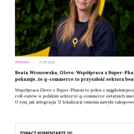
WYWIADY
15.05.2026
Beata Wronowska, Glovo: Współpraca z Super-Ph
pokazuje, że q-commerce to przyszłość sektora bea
Współpraca Glovo z Super-Pharm to jeden z najgłośniejsz
roll-outów w polskim sektorze q-commerce ostatnich mies
O tym, jak integracja 72 lokalizacji zmienia nawyki zakupow
Polaków, dlaczego kategoria beauty rośnie w aplikacji o 60 
rocznie i w jaki sposób błyskawiczne dostawy domykają
strategię omnichannel jednego z liderów rynku drogerii
rozmawiamy z Beatą Wronowską, Retail Manager w Glovo
Poland.
ZOBACZ KOMENTARZE (
0
)