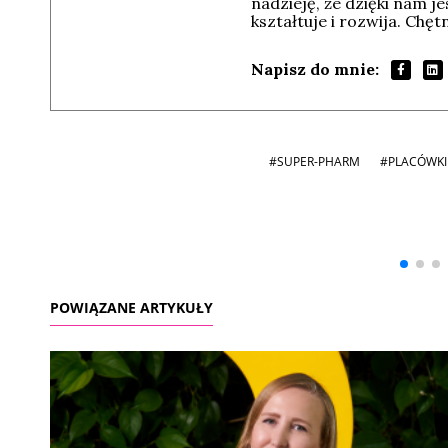
nadzieję, że dzięki nam j
kształtuje i rozwija. Chę
Napisz do mnie:
#SUPER-PHARM
#PLACÓWKI
Andrzej i Marta
Marta i Andrzej
Sterniccy
Sterniccy
▶
▶
POWIĄZANE ARTYKUŁY