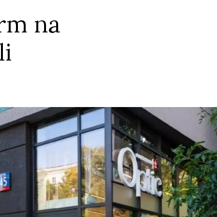
rm na
i