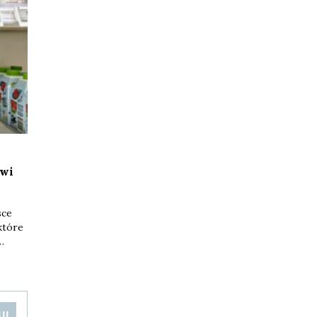
owi
sce
które
ikowe
ne
towej
UJ