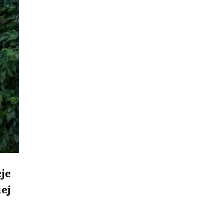
je
ej