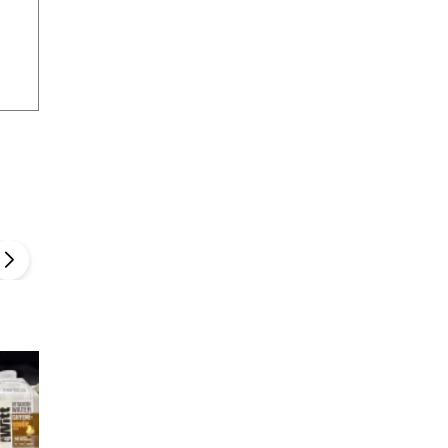
Szefem być Sezon 2
Marcin Przybysz
▶
▶