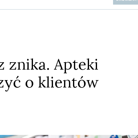
z znika. Apteki
Anuluj
Prześlij komentarz
yć o klientów