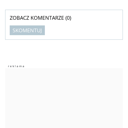
ZOBACZ KOMENTARZE (
0
)
SKOMENTUJ
Komentarze (
0
)
Nie znaleziono komentarzy
Zostaw swoje komentarze
Imię (Wymagane)
Anuluj
Prześlij komentarz