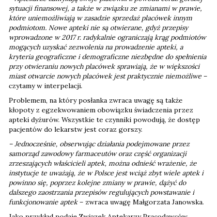
sytuacji finansowej, a także w związku ze zmianami w prawie,
które uniemożliwiają w zasadzie sprzedaż placówek innym
podmiotom. Nowe apteki nie są otwierane, gdyż przepisy
wprowadzone w 2017 r. radykalnie ograniczają krąg podmiotów
mogących uzyskać zezwolenia na prowadzenie apteki, a
kryteria geograficzne i demograficzne niezbędne do spełnienia
przy otwieraniu nowych placówek sprawiają, że w większości
miast otwarcie nowych placówek jest praktycznie niemożliwe
–
czytamy w interpelacji.
Problemem, na który posłanka zwraca uwagę są także
kłopoty z egzekwowaniem obowiązku świadczenia przez
apteki dyżurów. Wszystkie te czynniki powodują, że dostęp
pacjentów do lekarstw jest coraz gorszy.
– Jednocześnie, obserwując działania podejmowane przez
samorząd zawodowy farmaceutów oraz część organizacji
zrzeszających właścicieli aptek, można odnieść wrażenie, że
instytucje te uważają, że w Polsce jest wciąż zbyt wiele aptek i
powinno się, poprzez kolejne zmiany w prawie, dążyć do
dalszego zaostrzania przepisów regulujących powstawanie i
funkcjonowanie aptek
– zwraca uwagę Małgorzata Janowska.
Jako przykład podaje Związek Aptekarzy Pracodawców