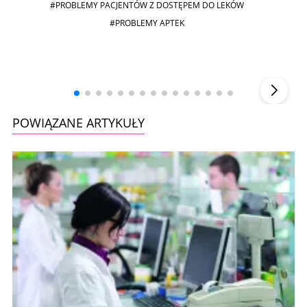
#PROBLEMY PACJENTÓW Z DOSTĘPEM DO LEKÓW
#PROBLEMY APTEK
Andrzej i Marta Sterniccy
Marta i
▶
POWIĄZANE ARTYKUŁY