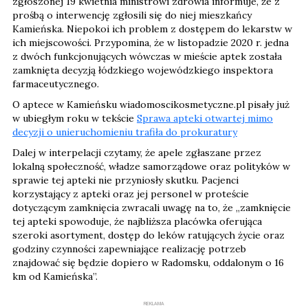
zgłoszonej 19 kwietnia ministrowi zdrowia informuje, że z
prośbą o interwencję zgłosili się do niej mieszkańcy
Kamieńska. Niepokoi ich problem z dostępem do lekarstw w
ich miejscowości. Przypomina, że w listopadzie 2020 r. jedna
z dwóch funkcjonujących wówczas w mieście aptek została
zamknięta decyzją łódzkiego wojewódzkiego inspektora
farmaceutycznego.
O aptece w Kamieńsku wiadomoscikosmetyczne.pl pisały już
w ubiegłym roku w tekście
Sprawa apteki otwartej mimo
decyzji o unieruchomieniu trafiła do prokuratury
Dalej w interpelacji czytamy, że apele zgłaszane przez
lokalną społeczność, władze samorządowe oraz polityków w
sprawie tej apteki nie przyniosły skutku. Pacjenci
korzystający z apteki oraz jej personel w proteście
dotyczącym zamknięcia zwracali uwagę na to, że „zamknięcie
tej apteki spowoduje, że najbliższa placówka oferująca
szeroki asortyment, dostęp do leków ratujących życie oraz
godziny czynności zapewniające realizację potrzeb
znajdować się będzie dopiero w Radomsku, oddalonym o 16
km od Kamieńska”.
REKLAMA