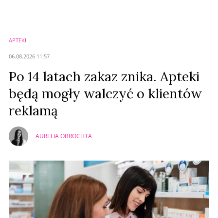
Zostaw swoje komentarze
Imię (Wymagane)
APTEKI
Anuluj
06.08.2026 11:57
Prześlij komentarz
Po 14 latach zakaz znika. Apteki
będą mogły walczyć o klientów
reklamą
AURELIA OBROCHTA