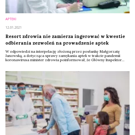
APTEKI
12.01.2021
Resort zdrowia nie zamierza ingerować w kwestie
odbierania zezwoleń na prowadzenie aptek
W odpowiedzi na interpelację złożoną przez posłankę Małgorzatę
Janowską, a dotycząca sprawy zamykania aptek w trakcie pandemii
koronawirusa minister zdrowia poinformował, że Główny Inspektor
Farmaceutyczny oraz wojewódzcy inspektorzy farmaceutyczni są
samodzielnymi organami administracji publicznej, zobowiązanymi do
wykonywania zadań określonych ustawą. Jego zdaniem wywiązują się z
tych obowiązków należycie.