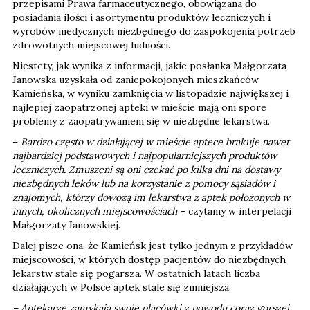
przepisami Prawa farmaceutycznego, obowiązana do
posiadania ilości i asortymentu produktów leczniczych i
wyrobów medycznych niezbędnego do zaspokojenia potrzeb
zdrowotnych miejscowej ludności.
Niestety, jak wynika z informacji, jakie posłanka Małgorzata
Janowska uzyskała od zaniepokojonych mieszkańców
Kamieńska, w wyniku zamknięcia w listopadzie największej i
najlepiej zaopatrzonej apteki w mieście mają oni spore
problemy z zaopatrywaniem się w niezbędne lekarstwa.
–
Bardzo często w działającej w mieście aptece brakuje nawet
najbardziej podstawowych i najpopularniejszych produktów
leczniczych. Zmuszeni są oni czekać po kilka dni na dostawy
niezbędnych leków lub na korzystanie z pomocy sąsiadów i
znajomych, którzy dowożą im lekarstwa z aptek położonych w
innych, okolicznych miejscowościach
– czytamy w interpelacji
Małgorzaty Janowskiej.
Dalej pisze ona, że Kamieńsk jest tylko jednym z przykładów
miejscowości, w których dostęp pacjentów do niezbędnych
lekarstw stale się pogarsza. W ostatnich latach liczba
działających w Polsce aptek stale się zmniejsza.
– Aptekarze zamykają swoje placówki z powodu coraz gorszej