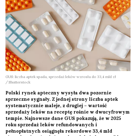
GUS: liczba aptek spada, sprzedaż leków wzrosła do 33,4 mld zł
Shutterstock
Polski rynek apteczny wysyła dwa pozornie
sprzeczne sygnały. Z jednej strony liczba aptek
systematycznie maleje, z drugiej – wartość
sprzedaży leków na receptę rośnie w dwucyfrowym
tempie. Najnowsze dane GUS pokazują, że w 2025
roku sprzedaż leków refundowanych i
pełnopłatnych osiągnęła rekordowe 33,4 mld