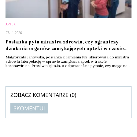
APTEKI
27.11.2020
Posłanka pyta ministra zdrowia, czy ograniczy
działania organów zamykających apteki w czasie
COVID
Małgorzata Janowska, posłanka z ramienia PiS, skierowała do ministra
zdrowia interpelację w sprawie zamykania aptek w trakcie
koronawirusa. Prosi w niej m.in. o odpowiedź na pytanie, czy mając na
względzie trwającą pandemię, resort zamierza podjąć działania
zmierzające do ograniczenia procesu zamykania aptek przez Inspekcję
Farmaceutyczną?
ZOBACZ KOMENTARZE (
0
)
SKOMENTUJ
Komentarze (
0
)
Nie znaleziono komentarzy