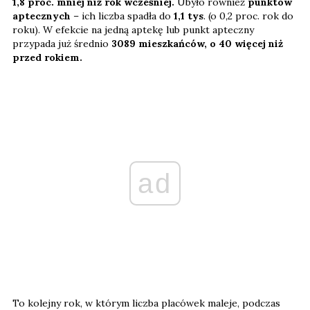
1,8 proc. mniej niż rok wcześniej.
Ubyło również
punktów
aptecznych
– ich liczba spadła do
1,1 tys
. (o 0,2 proc. rok do
roku). W efekcie na jedną aptekę lub punkt apteczny
przypada już średnio
3089 mieszkańców, o 40 więcej niż
przed rokiem.
ad
To kolejny rok, w którym liczba placówek maleje, podczas