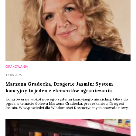
OPAKOWANIA
13.08.2025
Marzena Gradecka, Drogerie Jasmin: System
kaucyjny to jeden z elementów ograniczania
wolności gospodarowania, bojkotujmy go
Kontrowersje wokół nowego systemu kaucyjnego nie cichną. Oliwy do
ognia w temacie dolewa Marzena Gradecka, prezeska sieci Drogerii
Jasmin. W wypowiedzi dla Wiadomości Kosmetycznych nazwała nowy
system formą ograniczenia wolności gospodarowania; „Tak więc moja
rekomendacja będzie taka, aby zbojkotować to utrudnienie i
ograniczenie działalności handlowej, a jeśli będzie to konieczne
wycofać odnośne produkty ze sprzedaży”, ...