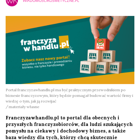
WIADOMOSCIKOSMETYCZNE.PL
Portal franczyzawhandlu.pl ma być praktycznym przewodnikiem po
biznesie franczyzowym, który będzie pomagał budować wartość firmy i
wiedzę o tym, jak ją rozwijać
materiały własne
Franczyzawhandlu.pl to portal dla obecnych i
przyszłych franczyzobiorców, dla ludzi szukających
pomysłu na ciekawy i dochodowy biznes, a także
baza wiedzy dla tych, którzy chcą skutecznie