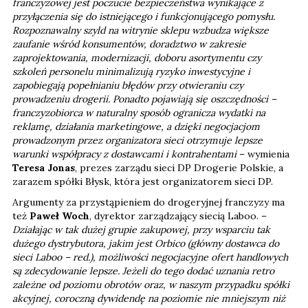
franczyzowej jest poczucie bezpieczeństwa wynikające z
przyłączenia się do istniejącego i funkcjonującego pomysłu.
Rozpoznawalny szyld na witrynie sklepu wzbudza większe
zaufanie wśród konsumentów, doradztwo w zakresie
zaprojektowania, modernizacji, doboru asortymentu czy
szkoleń personelu minimalizują ryzyko inwestycyjne i
zapobiegają popełnianiu błędów przy otwieraniu czy
prowadzeniu drogerii. Ponadto pojawiają się oszczędności –
franczyzobiorca w naturalny sposób ogranicza wydatki na
reklamę, działania marketingowe, a dzięki negocjacjom
prowadzonym przez organizatora sieci otrzymuje lepsze
warunki współpracy z dostawcami i kontrahentami
– wymienia
Teresa Jonas
, prezes zarządu sieci DP Drogerie Polskie, a
zarazem spółki Błysk, która jest organizatorem sieci DP.
Argumenty za przystąpieniem do drogeryjnej franczyzy ma
też
Paweł Woch
, dyrektor zarządzający siecią Laboo. –
Działając w tak dużej grupie zakupowej, przy wsparciu tak
dużego dystrybutora, jakim jest Orbico (główny dostawca do
sieci Laboo – red.), możliwości negocjacyjne ofert handlowych
są zdecydowanie lepsze. Jeżeli do tego dodać uznania retro
zależne od poziomu obrotów oraz, w naszym przypadku spółki
akcyjnej, coroczną dywidendę na poziomie nie mniejszym niż