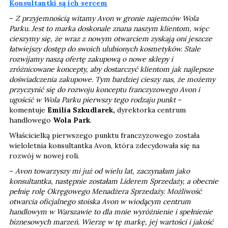
Konsultantki są ich sercem
–
Z przyjemnością witamy Avon w gronie najemców Wola
Parku. Jest to marka doskonale znana naszym klientom, więc
cieszymy się, że wraz z nowym otwarciem zyskają oni jeszcze
łatwiejszy dostęp do swoich ulubionych kosmetyków. Stale
rozwijamy naszą ofertę zakupową o nowe sklepy i
zróżnicowane koncepty, aby dostarczyć klientom jak najlepsze
doświadczenia zakupowe. Tym bardziej cieszy nas, że możemy
przyczynić się do rozwoju konceptu franczyzowego Avon i
ugościć w Wola Parku pierwszy tego rodzaju punkt
–
komentuje
Emilia Szkudlarek,
dyrektorka centrum
handlowego
Wola Park
.
Właścicielką pierwszego punktu franczyzowego została
wieloletnia konsultantka Avon, która zdecydowała się na
rozwój w nowej roli.
–
Avon towarzyszy mi już od wielu lat, zaczynałam jako
konsultantka, następnie zostałam Liderem Sprzedaży, a obecnie
pełnię rolę Okręgowego Menadżera Sprzedaży. Możliwość
otwarcia oficjalnego stoiska Avon w wiodącym centrum
handlowym w Warszawie to dla mnie wyróżnienie i spełnienie
biznesowych marzeń. Wierzę w tę markę, jej wartości i jakość