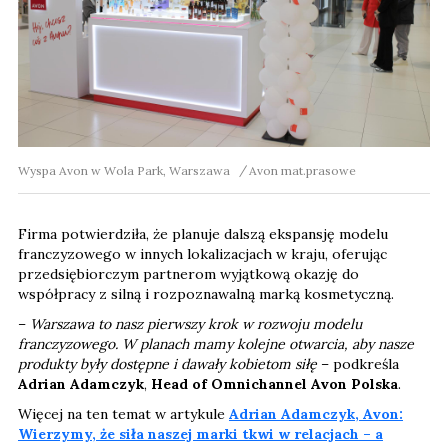
Wyspa Avon w Wola Park, Warszawa
Avon mat.prasowe
Firma potwierdziła, że planuje dalszą ekspansję modelu
franczyzowego w innych lokalizacjach w kraju, oferując
przedsiębiorczym partnerom wyjątkową okazję do
współpracy z silną i rozpoznawalną marką kosmetyczną.
–
Warszawa to nasz pierwszy krok w rozwoju modelu
franczyzowego. W planach mamy kolejne otwarcia, aby nasze
produkty były dostępne i dawały kobietom siłę
– podkreśla
Adrian Adamczyk
,
Head of
Omnichannel Avon Polska
.
Więcej na ten temat w artykule
Adrian Adamczyk, Avon:
Wierzymy, że siła naszej marki tkwi w relacjach – a