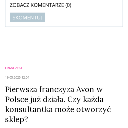
ZOBACZ KOMENTARZE (
0
)
SKOMENTUJ
Komentarze (
0
)
Nie znaleziono komentarzy
Zostaw swoje komentarze
Imię (Wymagane)
FRANCZYZA
Anuluj
19.05.2025 12:04
Prześlij komentarz
Pierwsza franczyza Avon w
Polsce już działa. Czy każda
konsultantka może otworzyć
sklep?