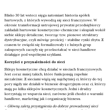
Blisko 30 lat wstecz sięga natomiast historia spółek
hurtowych, z których wywodzą się sieci franczyzowe. W
okresie transformacji ustrojowej prywatni przedsiębiorcy
zakładali hurtownie kosmetyczno-chemiczne i skupiali wokół
siebie sklepy detaliczne, tworząc tzw. pionowe struktury
dystrybucyjne, czyli mówiąc prościej – stabilne rynki zbytu. Z
czasem te związki się formalizowały i z luźnych grup
zakupowych zaczęły się przekształcać w sieci handlowe
działające pod wspólnymi szyldami.
Korzyści z przynależności do sieci
Sklepy kosmetyczne chcą działać w sieciach franczyzowych.
Jest coraz mniej takich, które funkcjonują zupełnie
niezależnie. Z sieciami wiążą się najchętniej ci, którzy do tej
pory nigdy nie działali w biznesie drogeryjnym oraz ci, którzy
mają po kilka sklepów kosmetycznych. Jedni i drudzy
korzystają ze wsparcia sieci, zarówno jeśli chodzi o warunki
handlowe, marketing jak i organizację biznesu.
–
Główną zaletą przystąpienia do dobrze prowadzonej sieci