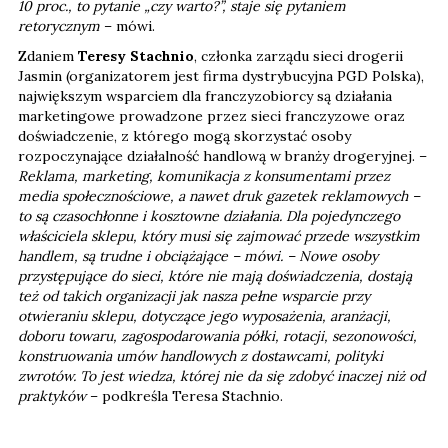
10 proc., to pytanie „czy warto?”, staje się pytaniem
retorycznym
– mówi.
Zdaniem
Teresy Stachnio
, członka zarządu sieci drogerii
Jasmin (organizatorem jest firma dystrybucyjna PGD Polska),
największym wsparciem dla franczyzobiorcy są działania
marketingowe prowadzone przez sieci franczyzowe oraz
doświadczenie, z którego mogą skorzystać osoby
rozpoczynające działalność handlową w branży drogeryjnej. –
Reklama, marketing, komunikacja z konsumentami przez
media społecznościowe, a nawet druk gazetek reklamowych –
to są czasochłonne i kosztowne działania. Dla pojedynczego
właściciela sklepu, który musi się zajmować przede wszystkim
handlem, są trudne i obciążające – mówi. – Nowe osoby
przystępujące do sieci, które nie mają doświadczenia, dostają
też od takich organizacji jak nasza pełne wsparcie przy
otwieraniu sklepu, dotyczące jego wyposażenia, aranżacji,
doboru towaru, zagospodarowania półki, rotacji, sezonowości,
konstruowania umów handlowych z dostawcami, polityki
zwrotów. To jest wiedza, której nie da się zdobyć inaczej niż od
praktyków
– podkreśla Teresa Stachnio.