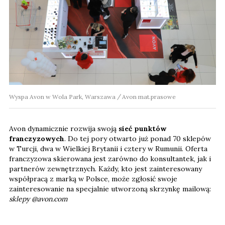
Wyspa Avon w Wola Park, Warszawa
Avon mat.prasowe
Avon dynamicznie rozwija swoją
sieć punktów
franczyzowych
. Do tej pory otwarto już ponad 70 sklepów
w Turcji, dwa w Wielkiej Brytanii i cztery w Rumunii. Oferta
franczyzowa skierowana jest zarówno do konsultantek, jak i
partnerów zewnętrznych. Każdy, kto jest zainteresowany
współpracą z marką w Polsce, może zgłosić swoje
zainteresowanie na specjalnie utworzoną skrzynkę mailową:
sklepy @avon.com