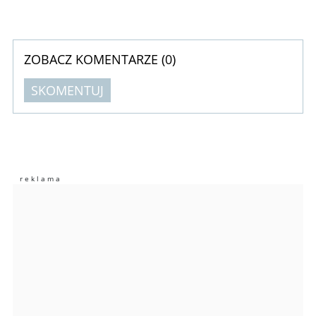
ZOBACZ KOMENTARZE (
0
)
SKOMENTUJ
Komentarze (
0
)
Nie znaleziono komentarzy
Zostaw swoje komentarze
Imię (Wymagane)
Anuluj
Prześlij komentarz