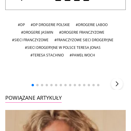
#DP
#DP DROGERIE POLSKIE
#DROGERIE LABOO
#DROGERIE JASMIN
#DROGERIE FRANCZYZOWE
#SIECI FRANCZYZOWE
#FRANCZYZOWE SIECI DROGERYJNE
#SIECI DROGERYJNE W POLSCE TERESA JONAS
#TERESA STACHNIO
#PAWEŁ WOCH
Andrzej i Marta Sterniccy
Marta i
▶
POWIĄZANE ARTYKUŁY