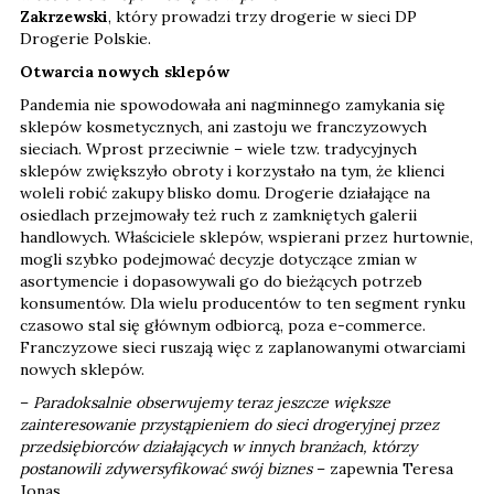
Zakrzewski
, który prowadzi trzy drogerie w sieci DP
Drogerie Polskie.
Otwarcia nowych sklepów
Pandemia nie spowodowała ani nagminnego zamykania się
sklepów kosmetycznych, ani zastoju we franczyzowych
sieciach. Wprost przeciwnie – wiele tzw. tradycyjnych
sklepów zwiększyło obroty i korzystało na tym, że klienci
woleli robić zakupy blisko domu. Drogerie działające na
osiedlach przejmowały też ruch z zamkniętych galerii
handlowych. Właściciele sklepów, wspierani przez hurtownie,
mogli szybko podejmować decyzje dotyczące zmian w
asortymencie i dopasowywali go do bieżących potrzeb
konsumentów. Dla wielu producentów to ten segment rynku
czasowo stal się głównym odbiorcą, poza e-commerce.
Franczyzowe sieci ruszają więc z zaplanowanymi otwarciami
nowych sklepów.
–
Paradoksalnie obserwujemy teraz jeszcze większe
zainteresowanie przystąpieniem do sieci drogeryjnej przez
przedsiębiorców działających w innych branżach, którzy
postanowili zdywersyfikować swój biznes
– zapewnia Teresa
Jonas.