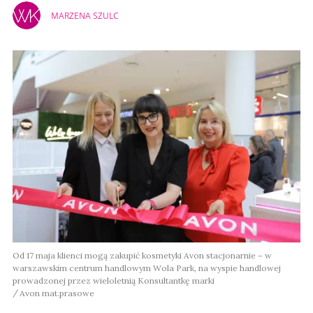
MARZENA SZULC
Od 17 maja klienci mogą zakupić kosmetyki Avon stacjonarnie – w
warszawskim centrum handlowym Wola Park, na wyspie handlowej
prowadzonej przez wieloletnią Konsultantkę marki
Avon mat.prasowe