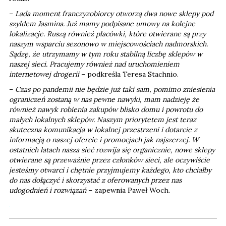
–
Lada moment franczyzobiorcy otworzą dwa nowe sklepy pod
szyldem Jasmina. Już mamy podpisane umowy na kolejne
lokalizacje. Ruszą również placówki, które otwierane są przy
naszym wsparciu sezonowo w miejscowościach nadmorskich.
Sądzę, że utrzymamy w tym roku stabilną liczbę sklepów w
naszej sieci. Pracujemy również nad uruchomieniem
internetowej drogerii
– podkreśla Teresa Stachnio.
–
Czas po pandemii nie będzie już taki sam, pomimo zniesienia
ograniczeń zostaną w nas pewne nawyki, mam nadzieję że
również nawyk robienia zakupów blisko domu i powrotu do
małych lokalnych sklepów. Naszym priorytetem jest teraz
skuteczna komunikacja w lokalnej przestrzeni i dotarcie z
informacją o naszej ofercie i promocjach jak najszerzej. W
ostatnich latach nasza sieć rozwija się organicznie, nowe sklepy
otwierane są przeważnie przez członków sieci, ale oczywiście
jesteśmy otwarci i chętnie przyjmujemy każdego, kto chciałby
do nas dołączyć i skorzystać z oferowanych przez nas
udogodnień i rozwiązań
– zapewnia Paweł Woch.