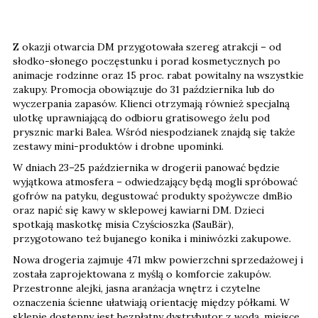
Z okazji otwarcia DM przygotowała szereg atrakcji – od
słodko-słonego poczęstunku i porad kosmetycznych po
animacje rodzinne oraz 15 proc. rabat powitalny na wszystkie
zakupy. Promocja obowiązuje do 31 października lub do
wyczerpania zapasów. Klienci otrzymają również specjalną
ulotkę uprawniającą do odbioru gratisowego żelu pod
prysznic marki Balea. Wśród niespodzianek znajdą się także
zestawy mini-produktów i drobne upominki.
W dniach 23–25 października w drogerii panować będzie
wyjątkowa atmosfera – odwiedzający będą mogli spróbować
gofrów na patyku, degustować produkty spożywcze dmBio
oraz napić się kawy w sklepowej kawiarni DM. Dzieci
spotkają maskotkę misia Czyścioszka (SauBär),
przygotowano też bujanego konika i miniwózki zakupowe.
Nowa drogeria zajmuje 471 mkw powierzchni sprzedażowej i
została zaprojektowana z myślą o komforcie zakupów.
Przestronne alejki, jasna aranżacja wnętrz i czytelne
oznaczenia ścienne ułatwiają orientację między półkami. W
sklepie dostępny jest bezpłatny dystrybutor z wodą, miejsce