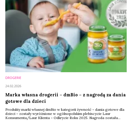
DROGERIE
24.02.2026
Marka własna drogerii – dmBio – z nagrodą za dania
gotowe dla dzieci
Produkty marki własnej dmBio w kategorii żywność – dania gotowe dla
dzieci – zostały wyróżnione w ogólnopolskim plebiscycie Laur
Konsumenta/Laur Klienta – Odkrycie Roku 2025. Nagroda została
przyznana na podstawie ogólnopolskiego sondażu, w którym
respondenci spontanicznie wskazują produkty zyskujące na
popularności i budzące zaufanie. Wyróżnienie „Odkrycie Roku” trafia do