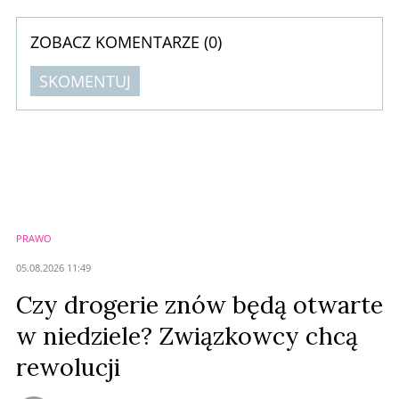
marek relatywnie nowych na rynku, które w ...
ZOBACZ KOMENTARZE (
0
)
SKOMENTUJ
Komentarze (
0
)
Nie znaleziono komentarzy
Zostaw swoje komentarze
Imię (Wymagane)
PRAWO
Anuluj
05.08.2026 11:49
Prześlij komentarz
Czy drogerie znów będą otwarte
w niedziele? Związkowcy chcą
rewolucji