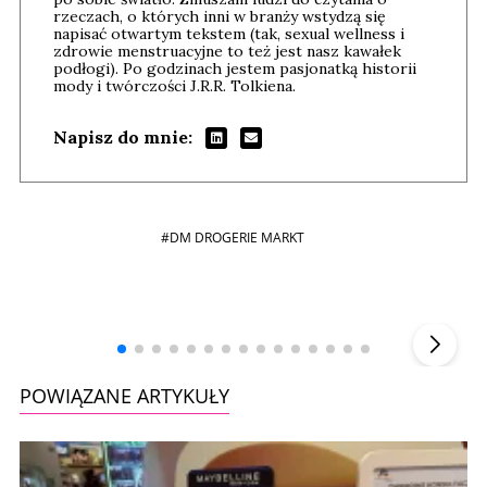
rzeczach, o których inni w branży wstydzą się
napisać otwartym tekstem (tak, sexual wellness i
zdrowie menstruacyjne to też jest nasz kawałek
podłogi). Po godzinach jestem pasjonatką historii
mody i twórczości J.R.R. Tolkiena.
Napisz do mnie:
#DM DROGERIE MARKT
Andrzej i Marta Sterniccy
Marta i
▶
POWIĄZANE ARTYKUŁY