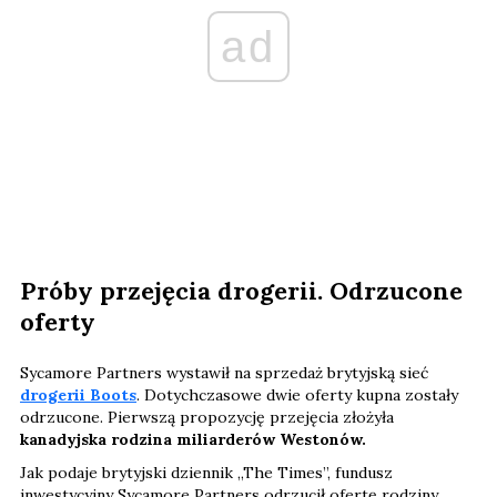
ad
Próby przejęcia drogerii. Odrzucone
oferty
Sycamore Partners wystawił na sprzedaż brytyjską sieć
drogerii Boots
. Dotychczasowe dwie oferty kupna zostały
odrzucone. Pierwszą propozycję przejęcia złożyła
kanadyjska rodzina miliarderów Westonów.
Jak podaje brytyjski dziennik „The Times”, fundusz
inwestycyjny Sycamore Partners odrzucił ofertę rodziny