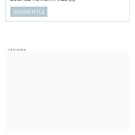
SKOMENTUJ
Komentarze (
0
)
Nie znaleziono komentarzy
Zostaw swoje komentarze
Imię (Wymagane)
Anuluj
Prześlij komentarz