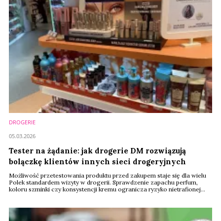
DROGERIE
05.03.2026
Tester na żądanie: jak drogerie DM rozwiązują
bolączkę klientów innych sieci drogeryjnych
Możliwość przetestowania produktu przed zakupem staje się dla wielu
Polek standardem wizyty w drogerii. Sprawdzenie zapachu perfum,
koloru szminki czy konsystencji kremu ogranicza ryzyko nietrafionej
decyzji. Sieci handlowe próbują zapewnić testery, jednak z przyczyn
logistycznych i kosztowych nie zawsze jest to możliwe. Na tym tle
wyróżniają się drogerie DM Drogerie Markt, które prowadzą w Polsce
około 75 sklepów i deklarują, ...