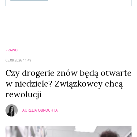
Komentarze (
0
)
Nie znaleziono komentarzy
Zostaw swoje komentarze
Imię (Wymagane)
PRAWO
Anuluj
05.08.2026 11:49
Prześlij komentarz
Czy drogerie znów będą otwarte
w niedziele? Związkowcy chcą
rewolucji
AURELIA OBROCHTA