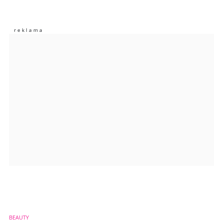
Nie znaleziono komentarzy
Zostaw swoje komentarze
Imię (Wymagane)
Anuluj
Prześlij komentarz
BEAUTY