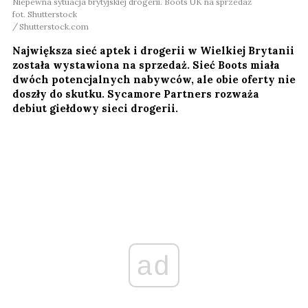
Niepewna sytuacja brytyjskiej drogerii. Boots UK na sprzedaż
fot. Shutterstock
Shutterstock.com
Największa sieć aptek i drogerii w Wielkiej Brytanii
została wystawiona na sprzedaż. Sieć Boots miała
dwóch potencjalnych nabywców, ale obie oferty nie
doszły do skutku. Sycamore Partners rozważa
debiut giełdowy sieci drogerii.
ad