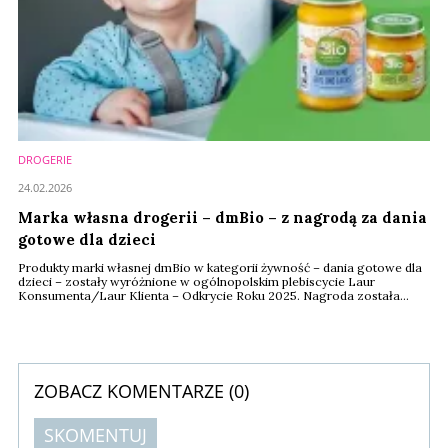
DROGERIE
24.02.2026
Marka własna drogerii – dmBio – z nagrodą za dania
gotowe dla dzieci
Produkty marki własnej dmBio w kategorii żywność – dania gotowe dla
dzieci – zostały wyróżnione w ogólnopolskim plebiscycie Laur
Konsumenta/Laur Klienta – Odkrycie Roku 2025. Nagroda została
przyznana na podstawie ogólnopolskiego sondażu, w którym
respondenci spontanicznie wskazują produkty zyskujące na
popularności i budzące zaufanie. Wyróżnienie „Odkrycie Roku” trafia do
marek relatywnie nowych na rynku, które w ...
ZOBACZ KOMENTARZE (
0
)
SKOMENTUJ