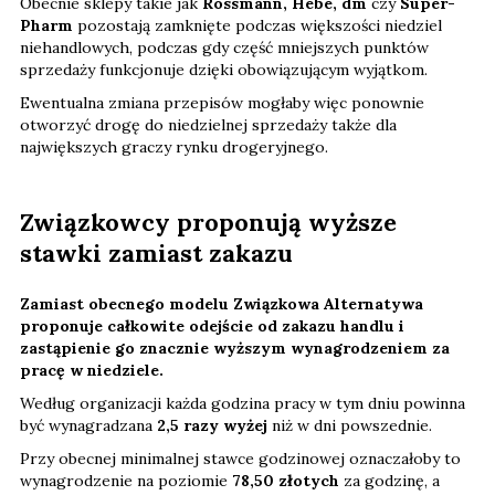
Obecnie sklepy takie jak
Rossmann, Hebe, dm
czy
Super-
Pharm
pozostają zamknięte podczas większości niedziel
niehandlowych, podczas gdy część mniejszych punktów
sprzedaży funkcjonuje dzięki obowiązującym wyjątkom.
Ewentualna zmiana przepisów mogłaby więc ponownie
otworzyć drogę do niedzielnej sprzedaży także dla
największych graczy rynku drogeryjnego.
Związkowcy proponują wyższe
stawki zamiast zakazu
Zamiast obecnego modelu Związkowa Alternatywa
proponuje całkowite odejście od zakazu handlu i
zastąpienie go znacznie wyższym wynagrodzeniem za
pracę w niedziele.
Według organizacji każda godzina pracy w tym dniu powinna
być wynagradzana
2,5 razy wyżej
niż w dni powszednie.
Przy obecnej minimalnej stawce godzinowej oznaczałoby to
wynagrodzenie na poziomie
78,50 złotych
za godzinę, a