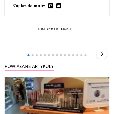
Napisz do mnie:
#DM DROGERIE MARKT
Andrzej i Marta Sterniccy
Marta i
▶
POWIĄZANE ARTYKUŁY