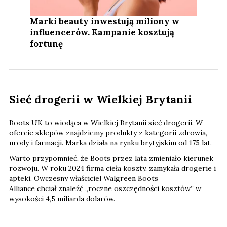
Marki beauty inwestują miliony w
influencerów. Kampanie kosztują
fortunę
Sieć drogerii w Wielkiej Brytanii
Boots UK to wiodąca w Wielkiej Brytanii sieć drogerii. W
ofercie sklepów znajdziemy produkty z kategorii zdrowia,
urody i farmacji. Marka działa na rynku brytyjskim od 175 lat.
Warto przypomnieć, że Boots przez lata zmieniało kierunek
rozwoju. W roku 2024 firma cieła koszty, zamykała drogerie i
apteki. Owczesny właściciel Walgreen Boots
Alliance chciał znaleźć „roczne oszczędności kosztów” w
wysokości 4,5 miliarda dolarów.