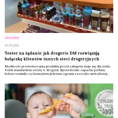
DROGERIE
05.03.2026
Tester na żądanie: jak drogerie DM rozwiązują
bolączkę klientów innych sieci drogeryjnych
Możliwość przetestowania produktu przed zakupem staje się dla wielu
Polek standardem wizyty w drogerii. Sprawdzenie zapachu perfum,
koloru szminki czy konsystencji kremu ogranicza ryzyko nietrafionej
decyzji. Sieci handlowe próbują zapewnić testery, jednak z przyczyn
logistycznych i kosztowych nie zawsze jest to możliwe. Na tym tle
wyróżniają się drogerie DM Drogerie Markt, które prowadzą w Polsce
około 75 sklepów i deklarują, ...