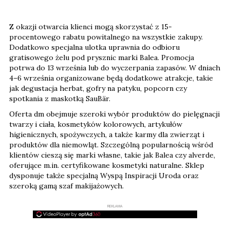
Z okazji otwarcia klienci mogą skorzystać z 15-
procentowego rabatu powitalnego na wszystkie zakupy.
Dodatkowo specjalna ulotka uprawnia do odbioru
gratisowego żelu pod prysznic marki Balea. Promocja
potrwa do 13 września lub do wyczerpania zapasów. W dniach
4–6 września organizowane będą dodatkowe atrakcje, takie
jak degustacja herbat, gofry na patyku, popcorn czy
spotkania z maskotką SauBär.
Oferta dm obejmuje szeroki wybór produktów do pielęgnacji
twarzy i ciała, kosmetyków kolorowych, artykułów
higienicznych, spożywczych, a także karmy dla zwierząt i
produktów dla niemowląt. Szczególną popularnością wśród
klientów cieszą się marki własne, takie jak Balea czy alverde,
oferujące m.in. certyfikowane kosmetyki naturalne. Sklep
dysponuje także specjalną Wyspą Inspiracji Uroda oraz
szeroką gamą szaf makijażowych.
REKLAMA