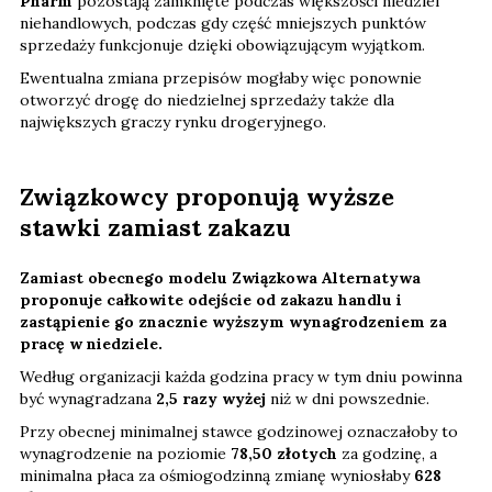
Pharm
pozostają zamknięte podczas większości niedziel
niehandlowych, podczas gdy część mniejszych punktów
sprzedaży funkcjonuje dzięki obowiązującym wyjątkom.
Ewentualna zmiana przepisów mogłaby więc ponownie
otworzyć drogę do niedzielnej sprzedaży także dla
największych graczy rynku drogeryjnego.
Związkowcy proponują wyższe
stawki zamiast zakazu
Zamiast obecnego modelu Związkowa Alternatywa
proponuje całkowite odejście od zakazu handlu i
zastąpienie go znacznie wyższym wynagrodzeniem za
pracę w niedziele.
Według organizacji każda godzina pracy w tym dniu powinna
być wynagradzana
2,5 razy wyżej
niż w dni powszednie.
Przy obecnej minimalnej stawce godzinowej oznaczałoby to
wynagrodzenie na poziomie
78,50 złotych
za godzinę, a
minimalna płaca za ośmiogodzinną zmianę wyniosłaby
628