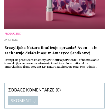
PRODUCENCI
05.01.2026
Brazylijska Natura finalizuje sprzedaż Avon – ale
zachowuje działalność w Ameryce Środkowej
Brazylijski producent kosmetyków Natura potwierdził sfinalizowanie
transakcji przeniesienia własności nad Avon International na
amerykańską firmę Regent LP. Natura zachowuje przy tym jednak
działalność firmy oraz marki na terenie Ameryki Środkowej, uznając to
za swój priorytet.
ZOBACZ KOMENTARZE (
0
)
SKOMENTUJ