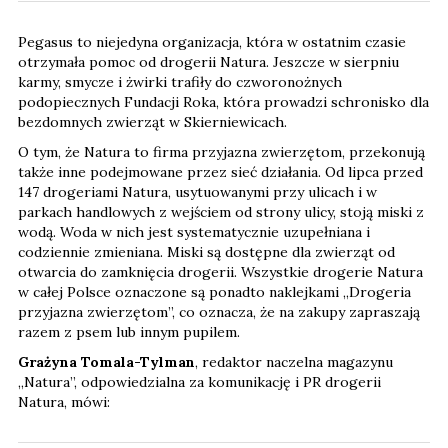
Pegasus to niejedyna organizacja, która w ostatnim czasie
otrzymała pomoc od drogerii Natura. Jeszcze w sierpniu
karmy, smycze i żwirki trafiły do czworonożnych
podopiecznych Fundacji Roka, która prowadzi schronisko dla
bezdomnych zwierząt w Skierniewicach.
O tym, że Natura to firma przyjazna zwierzętom, przekonują
także inne podejmowane przez sieć działania. Od lipca przed
147 drogeriami Natura, usytuowanymi przy ulicach i w
parkach handlowych z wejściem od strony ulicy, stoją miski z
wodą. Woda w nich jest systematycznie uzupełniana i
codziennie zmieniana. Miski są dostępne dla zwierząt od
otwarcia do zamknięcia drogerii. Wszystkie drogerie Natura
w całej Polsce oznaczone są ponadto naklejkami „Drogeria
przyjazna zwierzętom”, co oznacza, że na zakupy zapraszają
razem z psem lub innym pupilem.
Grażyna Tomala-Tylman
, redaktor naczelna magazynu
„Natura”, odpowiedzialna za komunikację i PR drogerii
Natura, mówi: