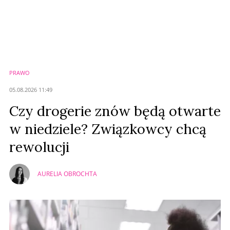
Komentarze (
0
)
Nie znaleziono komentarzy
Zostaw swoje komentarze
Imię (Wymagane)
PRAWO
Anuluj
05.08.2026 11:49
Prześlij komentarz
Czy drogerie znów będą otwarte
w niedziele? Związkowcy chcą
rewolucji
AURELIA OBROCHTA