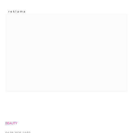
Nie znaleziono komentarzy
Zostaw swoje komentarze
Imię (Wymagane)
Anuluj
Prześlij komentarz
BEAUTY
04.08.2026 14:50