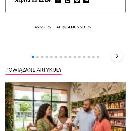
#NATURA
#DROGERIE NATURA
Andrzej i Marta Sterniccy
Marta i
▶
POWIĄZANE ARTYKUŁY