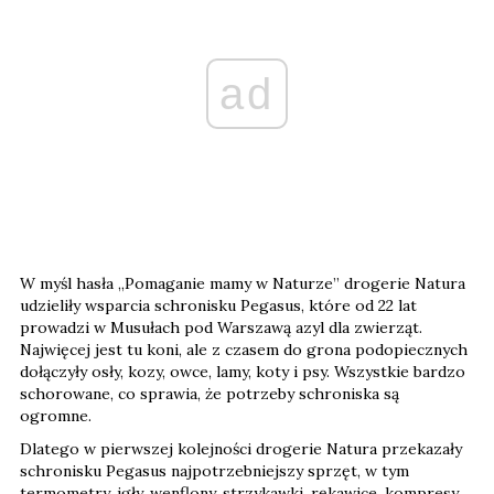
ad
W myśl hasła „Pomaganie mamy w Naturze” drogerie Natura
udzieliły wsparcia schronisku Pegasus, które od 22 lat
prowadzi w Musułach pod Warszawą azyl dla zwierząt.
Najwięcej jest tu koni, ale z czasem do grona podopiecznych
dołączyły osły, kozy, owce, lamy, koty i psy. Wszystkie bardzo
schorowane, co sprawia, że potrzeby schroniska są
ogromne.
Dlatego w pierwszej kolejności drogerie Natura przekazały
schronisku Pegasus najpotrzebniejszy sprzęt, w tym
termometry, igły, wenflony, strzykawki, rękawice, kompresy,